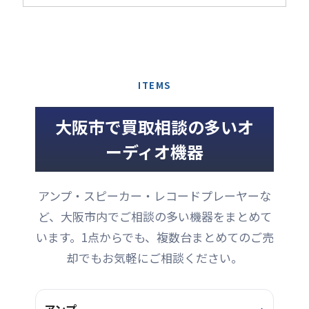
スは1927年創業の老舗オー
性を備えつつ、入力段から
てほしいというご依頼でし
ー様が丁寧に使用されてい
ディオメーカーの一つで
出力までの信号経路に配慮
た。使用頻度も多くなく奇
ましたので、使用による小
す。アメリカ発祥でその音
した設計 ...
麗な状態でしたので精一杯
キズなどもほとんど無く、
は迫力があります。老舗と
のお値段をつけさせ ...
使用感もあまり感じられま
だけあり信頼を置ける商品
せん。動作にも問題は無
が多く、イベント、スタジ
く、完動品のコンディショ
ITEMS
オ、ライブハウスなどでも
ンでした。 リモコンや電源
エレクトロボイスのPAスピ
ケーブル、取扱説明書も付
ーカーを採用しているとこ
大阪市で買取相談の多いオ
属しており、概ね良好でし
ろも少なくありません。こ
たので、精一杯のお値段を
ーディオ機器
のDMS-2181は15インチウ
つけさせていただきまし
ーファーを段違い外側を向
た。お売りいただき、あり
くようにキャビネット内に
がとうございました。
設置されているのが特徴的
アンプ・スピーカー・レコードプレーヤーな
で、低音が増強され包み込
ど、大阪市内でご相談の多い機器をまとめて
まれるような迫力あ ...
います。1点からでも、複数台まとめてのご売
却でもお気軽にご相談ください。