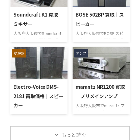
ーカーシステム「BeoLab
知られ、長年にわたり家庭
14」を出張買取させていた
用からプロ用まで幅広い製
Soundcraft K1 買取｜
BOSE 502BP 買取｜ス
だきました。今回のお品物
品を展開しています。力強
は、サブウーファーとサテ
さと躍動感のあるサウンド
ミキサー
ピーカー
ライトスピーカーで構成さ
で、多くの音楽ファンから
大阪府大阪市でSoundcraft
大阪府大阪市でBOSE スピ
れるB&Oらしいデザイン性
支持され続けているメーカ
ミキサー K1を高価買い取り
ーカー 502BPを高価買い取
の高いスピーカーシステム
ーです。 今回お譲りいただ
させていただきました。
りさせていただきました。
で、サブウーファーの通
いたAuthentic L16は、クラ
Soundcraft K1は、イギリス
屋内設置用の大型低域スピ
PA機器
アンプ
電、各サテライトスピーカ
シカルなデザインと最新機
の音響機器メーカー
ーカーです。許容入力
ーの音出し、Power Link接
能を融合させた一体型スピ
Soundcraftが手掛けたアナ
450W、瞬間ピーク入力は
続、LINE/AMP入力、
ーカーシステムで、
ログミキサーで、音質面に
1800Wと十分な音量を響か
BASS・PHASE・LFEなどの
Bluetoothやネットワーク再
定評のあるモデルとして知
せることができ、教会、大
設定、外観コンディショ
生などにも対応した利便性
られています。Soundcraft
ホールなど広い空間でも物
Electro-Voice DMS-
marantz NR1200 買取
ン、スピーカーケーブルや
の高いモデルです。JBLらし
は長年にわたり業務用ミキ
足りなさを感じることがあ
壁掛けブラケットなど付属
いパワフ ...
2181 買取価格｜スピー
｜プリメインアンプ
サーを中心に開発を続けて
りません。こちらは屋内イ
品の有無を確認しながら査
カー
きたメーカーで、特にマイ
ベントの際に持ち込みよう
大阪府大阪市でmarantz プ
定いたしました。 買取 ...
クプリアンプや回路設計に
として用意されたものだそ
リメインアンプ NR1200を
Electro-Voice スピーカー
おける音の自然さ、扱いや
うですが、会場の常設スピ
高価買い取りさせていただ
DMS-2181を大阪府大阪市で
すさに強みを持っていま
ーカーのみの使用でも十分
きました。 HDMIセレクター
高価買い取りさせていただ
す。 K1は、アナログミキサ
いい音で満足できたので、
搭載のHI-FIステレオアンプ
もっと読む
きました。エレクトロボイ
ーならではの直感的な操作
必要なくなったから買取し
です。 本商品は、前オーナ