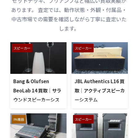
セットデッキ、プリアンプなど幅広い買取実績が
あります。 査定では、動作状態・外観・付属品・
中古市場での需要を確認しながら丁寧に査定いた
します。
スピーカー
スピーカー
Bang & Olufsen
JBL Authentics L16 買
BeoLab 14 買取｜サラ
取｜アクティブスピーカ
ウンドスピーカーシス
ーシステム
テムを大阪府大阪市で
大阪府大阪市よりJBL
Authentic L16 を高価買い取
買取しました
PA機器
スピーカー
りさせていただきました。
大阪府大阪市で、Bang &
JBLは、アメリカを代表する
Olufsenのサラウンドスピ
スピーカーブランドとして