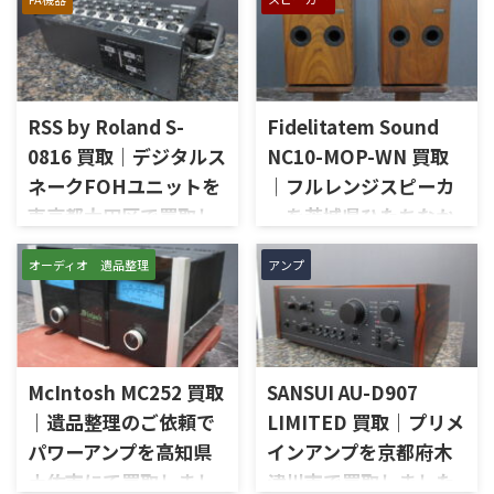
RSS by Roland S-
Fidelitatem Sound
0816 買取｜デジタルス
NC10-MOP-WN 買取
ネークFOHユニットを
｜フルレンジスピーカ
東京都大田区で買取し
ーを茨城県ひたちなか
ました
市で買取しました
オーディオ 遺品整理
アンプ
東京都大田区で、RSS by
茨城県ひたちなか市で、
Rolandのデジタルスネーク
Fidelitatem Soundのフルレン
FOHユニット「S-0816」を出
ジスピーカー「NC10-MOP-
張買取させていただきまし
WN」を出張買取させていただ
た。今回のお品物は、REACに
きました。今回のお品物は、
McIntosh MC252 買取
SANSUI AU-D907
対応した8入力16出力構成の
Markaudioのフルレンジユニッ
Digital Snake FOH Unitで、通
トを使用したNC10系のスピー
｜遺品整理のご依頼で
LIMITED 買取｜プリメ
電状態、各XLR入力、XLR出
カーシステムで、左右ペアの音
パワーアンプを高知県
インアンプを京都府木
力、REAC端子、REMOTE端
出し状態、ユニットの状態、
土佐市にて買取しまし
津川市で買取しました
子、MUTE ALL OUTPUTS、各イ
無垢材エンクロージャー、スピ