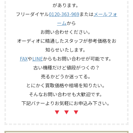
のです。 JBL C50 OLYMPUS
があります。
トロール、MMフォノ入力、バ
S7Rは、Olympus専用エンクロ
ランス出力、データポート、
フリーダイヤル
0120-363-969
または
メールフォ
ージャーにLE15Aウーファー、
外観コンディション、リモコン
PR15パッシブラジエーター、
ーム
から
など付属品の有無を確認しな
LE85ドライバー、HL91ホー
がら査定いたしました。 買取
お問い合わせください。
ン、LX5ネットワークなどを組
商品：McIntosh C712 メーカ
み合わせたヴィンテージJBLの
オーディオに精通したスタッフが参考価格をお
ー：McIntosh / マッキントッ
スピーカーシステムです。査定
知らせいたします。
シュ 型番： ...
では、左右ペアの音 ...
FAX
や
LINE
からもお問い合わせが可能です。
古い機種だけど値段がつくの？
売るかどうか迷ってる。
とにかく買取価格や相場を知りたい。
そんなお問い合わせも大歓迎です。
下記バナーよりお気軽にお申込み下さい。
▼ ▼ ▼