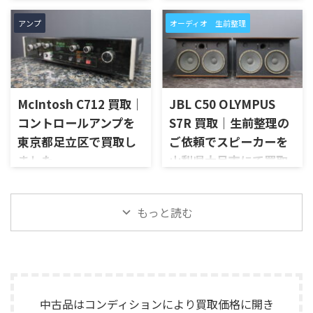
ンジケーター、外観コンディシ
ーカー端子、外観コンディショ
た
京都府木津川市で、SANSUIの
ョン、電源コードやラックマウ
ン、元箱や取扱資料など付属品
アンプ
オーディオ 生前整理
プリメインアンプ「AU-D907
高知県土佐市で、遺品整理に伴
ント金具など付属品の有無を
の有無を確認しながら査定い
LIMITED」を出張買取させてい
いMcIntoshのステレオパワー
確認しながら査定いたしまし
たしました。 NC10-MOP-WN
ただきました。今回のお品物
アンプ「MC252」を出張買取さ
た。 RSS by Roland S-0816
は、公式情報ではNC10_MOP
は、AU-D907をベースに各部の
せていただきました。今回の
は、S-1608 Stag ...
系やNC10_MAOP系としても表
高品位化が図られたLimitedモ
お品物は、ご家族様より「大
記が見られるモデルです。検 ...
デルで、左右チャンネルの音出
McIntosh C712 買取｜
JBL C50 OLYMPUS
切に使われていたオーディオ機
し状態、入力切替、ボリュー
器なので、価値を分かるところ
コントロールアンプを
S7R 買取｜生前整理の
ム、トーンコントロール、フォ
に見てほしい」とご相談いた
東京都足立区で買取し
ご依頼でスピーカーを
ノ入力、スピーカー出力、Pre
だいたものです。 McIntosh
Out、Main Amp入力、外観コ
ました
山梨県大月市にて買取
MC252は、250W×2chの出力
ンディション、取扱説明書など
を備えた2チャンネルパワーア
しました
東京都足立区で、McIntoshの
付属品の有無を確認しながら
ンプで、同社らしいブルーのパ
コントロールアンプ「C712」
山梨県大月市で、生前整理に伴
査定いたしました。 買取商
ワーメーター、ガラスフロント
を出張買取させていただきま
もっと読む
いJBLの大型スピーカー「C50
品：SANSUI AU-D907 LIMITED
パネル、Autoformer、Power
した。今回のお品物は、
OLYMPUS S7R」を出張買取さ
メーカー：SANSUI / 山水 / ...
Guard、Sentry Monitorなどを
McIntoshらしいガラスパネル
せていただきました。今回の
備えたモデルです。査定では、
デザインとリモート操作機能
お品物は、長年大切に音楽を
左右チャン ...
を備えた2chソリッドステート
楽しまれてきたご本人様より、
式のコントロールアンプで、左
オーディオ機器の整理を進めた
右チャンネルの音出し、入力
いとのご相談をいただいたも
中古品はコンディションにより買取価格に開き
切替、ボリューム、トーンコン