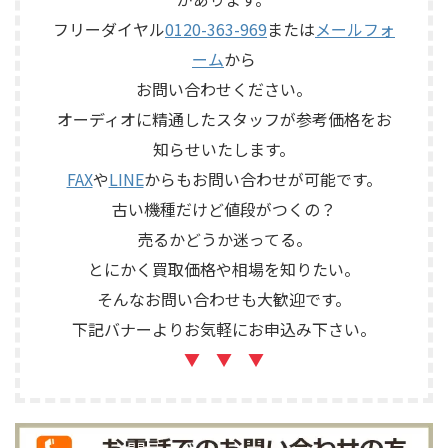
トロール、MMフォノ入力、バ
S7Rは、Olympus専用エンクロ
ランス出力、データポート、
フリーダイヤル
0120-363-969
または
メールフォ
ージャーにLE15Aウーファー、
外観コンディション、リモコン
PR15パッシブラジエーター、
ーム
から
など付属品の有無を確認しな
LE85ドライバー、HL91ホー
がら査定いたしました。 買取
お問い合わせください。
ン、LX5ネットワークなどを組
商品：McIntosh C712 メーカ
み合わせたヴィンテージJBLの
オーディオに精通したスタッフが参考価格をお
ー：McIntosh / マッキントッ
スピーカーシステムです。査定
知らせいたします。
シュ 型番： ...
では、左右ペアの音 ...
FAX
や
LINE
からもお問い合わせが可能です。
古い機種だけど値段がつくの？
売るかどうか迷ってる。
とにかく買取価格や相場を知りたい。
そんなお問い合わせも大歓迎です。
下記バナーよりお気軽にお申込み下さい。
▼ ▼ ▼