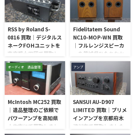
RSS by Roland S-
Fidelitatem Sound
0816 買取｜デジタルス
NC10-MOP-WN 買取
ネークFOHユニットを
｜フルレンジスピーカ
東京都大田区で買取し
ーを茨城県ひたちなか
ました
市で買取しました
オーディオ 遺品整理
アンプ
東京都大田区で、RSS by
茨城県ひたちなか市で、
Rolandのデジタルスネーク
Fidelitatem Soundのフルレン
FOHユニット「S-0816」を出
ジスピーカー「NC10-MOP-
張買取させていただきまし
WN」を出張買取させていただ
た。今回のお品物は、REACに
きました。今回のお品物は、
McIntosh MC252 買取
SANSUI AU-D907
対応した8入力16出力構成の
Markaudioのフルレンジユニッ
Digital Snake FOH Unitで、通
トを使用したNC10系のスピー
｜遺品整理のご依頼で
LIMITED 買取｜プリメ
電状態、各XLR入力、XLR出
カーシステムで、左右ペアの音
パワーアンプを高知県
インアンプを京都府木
力、REAC端子、REMOTE端
出し状態、ユニットの状態、
土佐市にて買取しまし
津川市で買取しました
子、MUTE ALL OUTPUTS、各イ
無垢材エンクロージャー、スピ
ンジケーター、外観コンディシ
ーカー端子、外観コンディショ
た
京都府木津川市で、SANSUIの