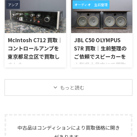
ョン、電源コードやラックマウ
ン、元箱や取扱資料など付属品
アンプ
オーディオ 生前整理
プリメインアンプ「AU-D907
高知県土佐市で、遺品整理に伴
ント金具など付属品の有無を
の有無を確認しながら査定い
LIMITED」を出張買取させてい
いMcIntoshのステレオパワー
確認しながら査定いたしまし
たしました。 NC10-MOP-WN
ただきました。今回のお品物
アンプ「MC252」を出張買取さ
た。 RSS by Roland S-0816
は、公式情報ではNC10_MOP
は、AU-D907をベースに各部の
せていただきました。今回の
は、S-1608 Stag ...
系やNC10_MAOP系としても表
高品位化が図られたLimitedモ
お品物は、ご家族様より「大
記が見られるモデルです。検 ...
デルで、左右チャンネルの音出
McIntosh C712 買取｜
JBL C50 OLYMPUS
切に使われていたオーディオ機
し状態、入力切替、ボリュー
器なので、価値を分かるところ
コントロールアンプを
S7R 買取｜生前整理の
ム、トーンコントロール、フォ
に見てほしい」とご相談いた
東京都足立区で買取し
ご依頼でスピーカーを
ノ入力、スピーカー出力、Pre
だいたものです。 McIntosh
Out、Main Amp入力、外観コ
ました
山梨県大月市にて買取
MC252は、250W×2chの出力
ンディション、取扱説明書など
を備えた2チャンネルパワーア
しました
東京都足立区で、McIntoshの
付属品の有無を確認しながら
ンプで、同社らしいブルーのパ
コントロールアンプ「C712」
山梨県大月市で、生前整理に伴
査定いたしました。 買取商
ワーメーター、ガラスフロント
を出張買取させていただきま
もっと読む
いJBLの大型スピーカー「C50
品：SANSUI AU-D907 LIMITED
パネル、Autoformer、Power
した。今回のお品物は、
OLYMPUS S7R」を出張買取さ
メーカー：SANSUI / 山水 / ...
Guard、Sentry Monitorなどを
McIntoshらしいガラスパネル
せていただきました。今回の
備えたモデルです。査定では、
デザインとリモート操作機能
お品物は、長年大切に音楽を
左右チャン ...
を備えた2chソリッドステート
楽しまれてきたご本人様より、
式のコントロールアンプで、左
オーディオ機器の整理を進めた
右チャンネルの音出し、入力
いとのご相談をいただいたも
中古品はコンディションにより買取価格に開き
切替、ボリューム、トーンコン
のです。 JBL C50 OLYMPUS
があります。