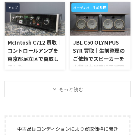
ンジケーター、外観コンディシ
ーカー端子、外観コンディショ
た
京都府木津川市で、SANSUIの
ョン、電源コードやラックマウ
ン、元箱や取扱資料など付属品
アンプ
オーディオ 生前整理
プリメインアンプ「AU-D907
高知県土佐市で、遺品整理に伴
ント金具など付属品の有無を
の有無を確認しながら査定い
LIMITED」を出張買取させてい
いMcIntoshのステレオパワー
確認しながら査定いたしまし
たしました。 NC10-MOP-WN
ただきました。今回のお品物
アンプ「MC252」を出張買取さ
た。 RSS by Roland S-0816
は、公式情報ではNC10_MOP
は、AU-D907をベースに各部の
せていただきました。今回の
は、S-1608 Stag ...
系やNC10_MAOP系としても表
高品位化が図られたLimitedモ
お品物は、ご家族様より「大
記が見られるモデルです。検 ...
デルで、左右チャンネルの音出
McIntosh C712 買取｜
JBL C50 OLYMPUS
切に使われていたオーディオ機
し状態、入力切替、ボリュー
器なので、価値を分かるところ
コントロールアンプを
S7R 買取｜生前整理の
ム、トーンコントロール、フォ
に見てほしい」とご相談いた
東京都足立区で買取し
ご依頼でスピーカーを
ノ入力、スピーカー出力、Pre
だいたものです。 McIntosh
Out、Main Amp入力、外観コ
ました
山梨県大月市にて買取
MC252は、250W×2chの出力
ンディション、取扱説明書など
を備えた2チャンネルパワーア
しました
東京都足立区で、McIntoshの
付属品の有無を確認しながら
ンプで、同社らしいブルーのパ
コントロールアンプ「C712」
山梨県大月市で、生前整理に伴
査定いたしました。 買取商
ワーメーター、ガラスフロント
を出張買取させていただきま
もっと読む
いJBLの大型スピーカー「C50
品：SANSUI AU-D907 LIMITED
パネル、Autoformer、Power
した。今回のお品物は、
OLYMPUS S7R」を出張買取さ
メーカー：SANSUI / 山水 / ...
Guard、Sentry Monitorなどを
McIntoshらしいガラスパネル
せていただきました。今回の
備えたモデルです。査定では、
デザインとリモート操作機能
お品物は、長年大切に音楽を
左右チャン ...
を備えた2chソリッドステート
楽しまれてきたご本人様より、
式のコントロールアンプで、左
オーディオ機器の整理を進めた
右チャンネルの音出し、入力
いとのご相談をいただいたも
中古品はコンディションにより買取価格に開き
切替、ボリューム、トーンコン
のです。 JBL C50 OLYMPUS