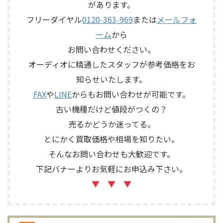
があります。
トロール、MMフォノ入力、バ
S7Rは、Olympus専用エンクロ
ランス出力、データポート、
フリーダイヤル
0120-363-969
または
メールフォ
ージャーにLE15Aウーファー、
外観コンディション、リモコン
PR15パッシブラジエーター、
ーム
から
など付属品の有無を確認しな
LE85ドライバー、HL91ホー
がら査定いたしました。 買取
お問い合わせください。
ン、LX5ネットワークなどを組
商品：McIntosh C712 メーカ
み合わせたヴィンテージJBLの
オーディオに精通したスタッフが参考価格をお
ー：McIntosh / マッキントッ
スピーカーシステムです。査定
知らせいたします。
シュ 型番： ...
では、左右ペアの音 ...
FAX
や
LINE
からもお問い合わせが可能です。
古い機種だけど値段がつくの？
売るかどうか迷ってる。
とにかく買取価格や相場を知りたい。
そんなお問い合わせも大歓迎です。
下記バナーよりお気軽にお申込み下さい。
▼ ▼ ▼