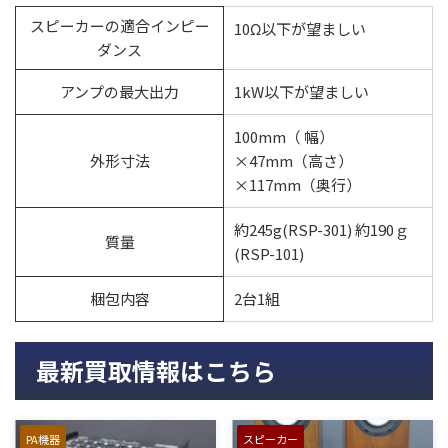
スピーカーの適合インピー
10Ω以下が望ましい
ダンス
アンプの最大出力
1kW以下が望ましい
100mm（ 幅）
外形寸法
×47mm（高さ）
×117mm（奥行）
約245g(RSP-301) 約190ｇ
質量
(RSP-101)
梱包内容
2台1組
最新買取情報はこちら
PA機器
スピーカー