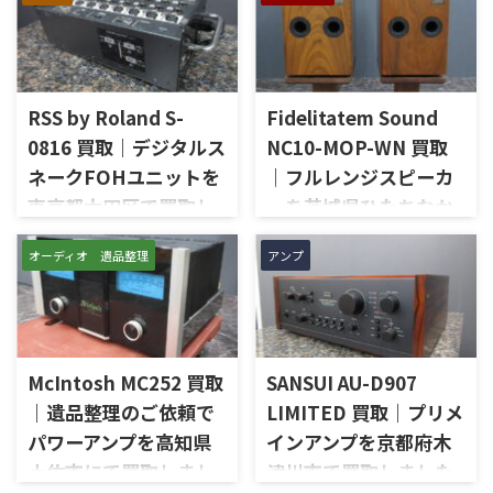
RSS by Roland S-
Fidelitatem Sound
0816 買取｜デジタルス
NC10-MOP-WN 買取
ネークFOHユニットを
｜フルレンジスピーカ
東京都大田区で買取し
ーを茨城県ひたちなか
ました
市で買取しました
オーディオ 遺品整理
アンプ
東京都大田区で、RSS by
茨城県ひたちなか市で、
Rolandのデジタルスネーク
Fidelitatem Soundのフルレン
FOHユニット「S-0816」を出
ジスピーカー「NC10-MOP-
張買取させていただきまし
WN」を出張買取させていただ
た。今回のお品物は、REACに
きました。今回のお品物は、
McIntosh MC252 買取
SANSUI AU-D907
対応した8入力16出力構成の
Markaudioのフルレンジユニッ
Digital Snake FOH Unitで、通
トを使用したNC10系のスピー
｜遺品整理のご依頼で
LIMITED 買取｜プリメ
電状態、各XLR入力、XLR出
カーシステムで、左右ペアの音
パワーアンプを高知県
インアンプを京都府木
力、REAC端子、REMOTE端
出し状態、ユニットの状態、
土佐市にて買取しまし
津川市で買取しました
子、MUTE ALL OUTPUTS、各イ
無垢材エンクロージャー、スピ