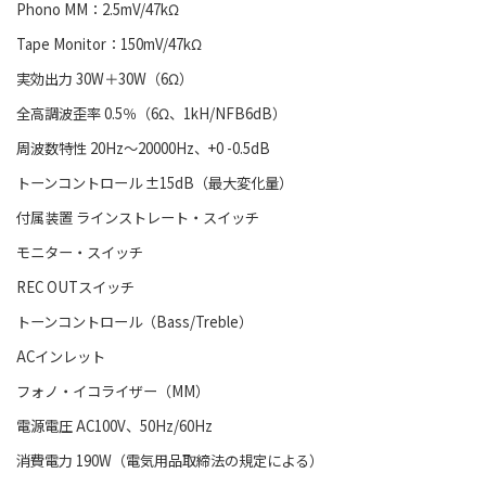
Phono MM：2.5mV/47kΩ
Tape Monitor：150mV/47kΩ
実効出力 30W＋30W（6Ω）
全高調波歪率 0.5％（6Ω、1kH/NFB6dB）
周波数特性 20Hz～20000Hz、+0 -0.5dB
トーンコントロール ±15dB（最大変化量）
付属装置 ラインストレート・スイッチ
モニター・スイッチ
REC OUTスイッチ
トーンコントロール（Bass/Treble）
ACインレット
フォノ・イコライザー（MM）
電源電圧 AC100V、50Hz/60Hz
消費電力 190W（電気用品取締法の規定による）