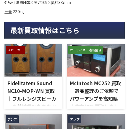
外径寸法 幅430×高さ209×奥行387mm
重量 22.0kg
最新買取情報はこちら
スピーカー
オーディオ 遺品整理
Fidelitatem Sound
McIntosh MC252 買取
NC10-MOP-WN 買取
｜遺品整理のご依頼で
｜フルレンジスピーカ
パワーアンプを高知県
ーを茨城県ひたちなか
土佐市にて買取しまし
市で買取しました
た
アンプ
アンプ
茨城県ひたちなか市で、
高知県土佐市で、遺品整理に伴
Fidelitatem Soundのフルレン
いMcIntoshのステレオパワー