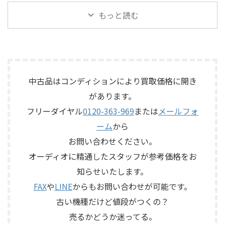
山梨県大月市で、生前整理に伴
長野県駒ケ根市で、遺品整理に
査定いたしました。 買取商
など付属品の有無を確認しな
もっと読む
いJBLの大型スピーカー「C50
伴いKORGのテープエコー
品：SANSUI AU-D907 LIMITED
がら査定いたしました。 買取
OLYMPUS S7R」を出張買取さ
「SE-500 Stage Echo」を出張
メーカー：SANSUI / 山水 / ...
商品：McIntosh C712 メーカ
せていただきました。今回の
買取させていただきました。
ー：McIntosh / マッキントッ
お品物は、長年大切に音楽を
今回のお品物は、前オーナー
シュ 型番： ...
楽しまれてきたご本人様より、
様が大切に保管されていたヴ
オーディオ機器の整理を進めた
ィンテージのテープエコーで、
いとのご相談をいただいたも
ご家族様より「価値があるも
中古品はコンディションにより買取価格に開き
のです。 JBL C50 OLYMPUS
のか分からないので、処分する
があります。
S7Rは、Olympus専用エンクロ
前に見てほしい」とご相談い
フリーダイヤル
0120-363-969
または
メールフォ
ージャーにLE15Aウーファー、
ただいたものです。 KORG SE-
PR15パッシブラジエーター、
500は、テープを使用したアナ
ーム
から
LE85ドライバー、HL91ホー
ログエコーならではの揺らぎ
お問い合わせください。
ン、LX5ネットワークなどを組
や質感を楽しめる機材です。査
み合わせたヴィンテージJBLの
定では、通電状態、音出し、
オーディオに精通したスタッフが参考価格をお
スピーカーシステムです。査定
テープ走行、録音・再生ヘッ
知らせいたします。
では、左右ペアの音 ...
ド、エコー音の出方、各入力端
子、出力端子、外部コントロ ...
FAX
や
LINE
からもお問い合わせが可能です。
古い機種だけど値段がつくの？
売るかどうか迷ってる。