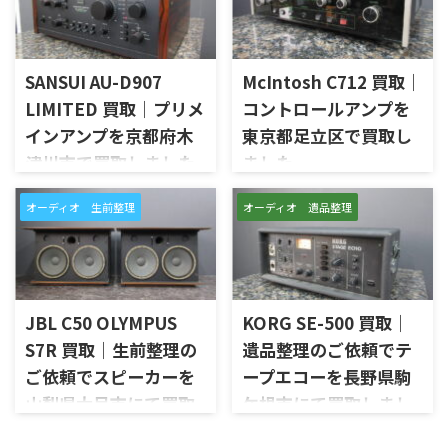
ジスピーカー「NC10-MOP-
アンプ「MC252」を出張買取さ
WN」を出張買取させていただ
せていただきました。今回の
きました。今回のお品物は、
お品物は、ご家族様より「大
SANSUI AU-D907
McIntosh C712 買取｜
Markaudioのフルレンジユニッ
切に使われていたオーディオ機
トを使用したNC10系のスピー
器なので、価値を分かるところ
LIMITED 買取｜プリメ
コントロールアンプを
カーシステムで、左右ペアの音
に見てほしい」とご相談いた
インアンプを京都府木
東京都足立区で買取し
出し状態、ユニットの状態、
だいたものです。 McIntosh
津川市で買取しました
ました
無垢材エンクロージャー、スピ
MC252は、250W×2chの出力
ーカー端子、外観コンディショ
を備えた2チャンネルパワーア
京都府木津川市で、SANSUIの
東京都足立区で、McIntoshの
ン、元箱や取扱資料など付属品
ンプで、同社らしいブルーのパ
オーディオ 生前整理
オーディオ 遺品整理
プリメインアンプ「AU-D907
コントロールアンプ「C712」
の有無を確認しながら査定い
ワーメーター、ガラスフロント
LIMITED」を出張買取させてい
を出張買取させていただきま
たしました。 NC10-MOP-WN
パネル、Autoformer、Power
ただきました。今回のお品物
した。今回のお品物は、
は、公式情報ではNC10_MOP
Guard、Sentry Monitorなどを
は、AU-D907をベースに各部の
McIntoshらしいガラスパネル
系やNC10_MAOP系としても表
備えたモデルです。査定では、
高品位化が図られたLimitedモ
デザインとリモート操作機能
記が見られるモデルです。検 ...
左右チャン ...
デルで、左右チャンネルの音出
を備えた2chソリッドステート
JBL C50 OLYMPUS
KORG SE-500 買取｜
し状態、入力切替、ボリュー
式のコントロールアンプで、左
S7R 買取｜生前整理の
遺品整理のご依頼でテ
ム、トーンコントロール、フォ
右チャンネルの音出し、入力
ご依頼でスピーカーを
ープエコーを長野県駒
ノ入力、スピーカー出力、Pre
切替、ボリューム、トーンコン
Out、Main Amp入力、外観コ
トロール、MMフォノ入力、バ
山梨県大月市にて買取
ケ根市にて買取しまし
ンディション、取扱説明書など
ランス出力、データポート、
しました
た
付属品の有無を確認しながら
外観コンディション、リモコン