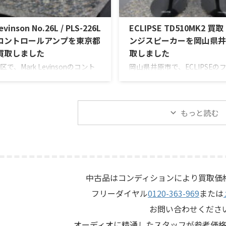
ン、リモコンなど付属品の有無
ー、LE85ドライバー、HL91ホ
ながら査定いたしました。 買取
ネットワークなどを組み合わ
evinson No.26L / PLS-226L
ECLIPSE TD510MK2 
Intosh C712 メーカー：
テージJBLのスピーカーシス
sh / マッキントッシュ 型番： ...
査定では、左右ペアの音 ...
コントロールアンプを東京都
ンジスピーカーを岡山県井
買取しました
取しました
で、Mark Levinsonのコント
岡山県井原市で、ECLIPSEの
プ「No.26L / PLS-226L」を
スピーカー「TD510MK2」
させていただきました。今回の
せていただきました。今回の
、アンプ部No.26Lと外部電源部
10cm口径フルレンジユニッ
226Lで構成されるセパレートタイ
たタイムドメイン思想のスピ
もっと読む
アンプで、左右チャンネルの音
テムで、左右ペアの音出し状
、入力切替、ボリューム、バラ
トの状態、エッグシェル型エ
相切替、バランス出力、フォノ
ャー、角度調整機構、スピー
バランス入力カードの有無、電
外観コンディション、保護ネ
態、接続ケーブル、外観コンデ
ップなど付属品の有無を確認
、取扱説明書など付属品の有無
定いたしました。 買取商品：EC
中古品はコンディションにより買取価
ながら査定いたしました。 買取
TD510MK2 メーカー：ECLIPS
フリーダイヤル
0120-363-969
または
 Levinson N ...
プス 型番：TD510MK2 カテゴリ 
お問い合わせくださ
オーディオに精通したスタッフが参考価格