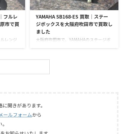
ーン、LX5
アナログエコーならではの揺らぎや質感
せたヴィン
を楽しめる機材です。査定では、通電状
買取｜フルレ
YAMAHA SB168-ES 買取｜ステー
テムです。
態、音出し、テープ走行、録音・再生ヘ
ッド、エコー音の出方、各入力端子、出
原市で買
ジボックスを大阪府吹田市で買取し
力端子、外部コントロ ...
ました
フルレンジ
大阪府吹田市で、YAMAHAのステージボ
を出張買取さ
ックス「SB168-ES」を出張買取させて
お品物は、
いただきました。今回のお品物は、
トを搭載し
EtherSoundに対応した16IN/8OUTのス
ーカーシス
テージボックスで、通電状態、各マイク
態、ユニッ
入力、ライン出力、EtherSound
ンクロージ
IN/OUT、NETWORK端子、ヘッドアンプ
カー端子、
リモート、ファンタム電源、外観コンデ
ットやキャ
ィション、電源コードや取扱説明書など
しながら査
付属品の有無を確認しながら査定いたし
LIPSE
ました。 買取商品：YAMAHA SB168-ES
格に開きがあります。
E / イクリ
メーカー：YAMAHA / ヤマハ 型番：
メールフォーム
から
...
SB168-ES カ ...
い。
をお知らせいたします。