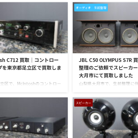
オーディオ 生前整理
tosh C712 買取｜コントロー
JBL C50 OLYMPUS S7
プを東京都足立区で買取しま
整理のご依頼でスピーカー
大月市にて買取しました
立区で、McIntoshのコントロー
山梨県大月市で、生前整理に伴
「C712」を出張買取させていた
大型スピーカー「C50 OLYMPU
た。今回のお品物は、McIntosh
を出張買取させていただきま
ラスパネルデザインとリモート
のお品物は、長年大切に音楽
スピーカー
を備えた2chソリッドステート
てきたご本人様より、オーデ
トロールアンプで、左右チャン
整理を進めたいとのご相談を
出し、入力切替、ボリューム、
ものです。 JBL C50 OLYMPUS
ントロール、MMフォノ入力、
Olympus専用エンクロージャー
出力、データポート、外観コン
ウーファー、PR15パッシブラ