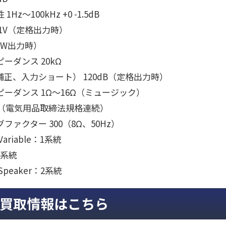
Hz～100kHz +0 -1.5dB
1V（定格出力時）
（1W出力時）
ーダンス 20kΩ
補正、入力ショート） 120dB（定格出力時）
ーダンス 1Ω～16Ω（ミュージック）
6Ω（電気用品取締法規格連続）
ファクター 300（8Ω、50Hz）
ariable：1系統
：1系統
peaker：2系統
買取情報はこちら