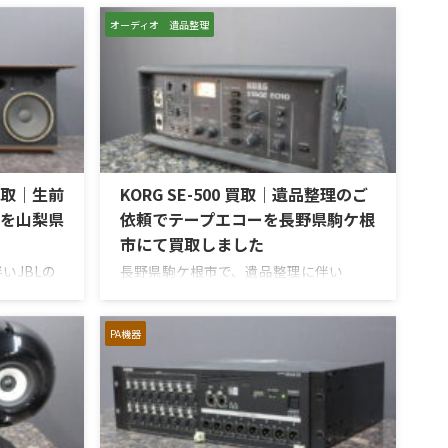
オーディオ 遺品整理
R 買取｜生前
KORG SE-500 買取｜遺品整理のご
を山梨県
依頼でテープエコーを長野県駒ケ根
市にて買取しました
いJBLの
長野県駒ケ根市で、遺品整理に伴い
S S7R」
KORGのテープエコー「SE-500 Stage
した。今回
Echo」を出張買取させていただきまし
を楽しまれ
た。今回のお品物は、前オーナー様が大
PA機器
ィオ機器の
切に保管されていたヴィンテージのテー
いただいた
プエコーで、ご家族様より「価値がある
 S7Rは、
ものか分からないので、処分する前に見
にLE15A
てほしい」とご相談いただいたもので
ジエータ
す。 KORG SE-500は、テープを使用した