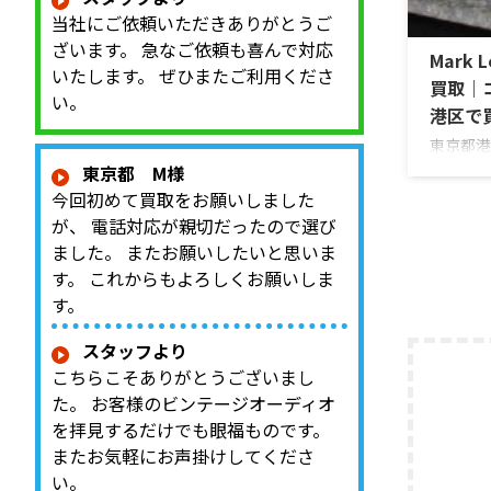
ディショ
当社にご依頼いただきありがとうご
を確認し
ざいます。 急なご依頼も喜んで対応
Mark L
商品：Mc
いたします。 ぜひまたご利用くださ
McInto
買取｜
い。
港区で
東京都港区
ロールアン
東京都 M様
出張買取
今回初めて買取をお願いしました
お品物は
が、 電話対応が親切だったので選び
PLS-
ました。 またお願いしたいと思いま
プのプリ
す。 これからもよろしくお願いしま
出し状態
す。
ンス、位
カードや
スタッフより
源部の状
こちらこそありがとうございまし
ィション
を確認し
た。 お客様のビンテージオーディオ
商品：Mark
を拝見するだけでも眼福ものです。
またお気軽にお声掛けしてくださ
い。