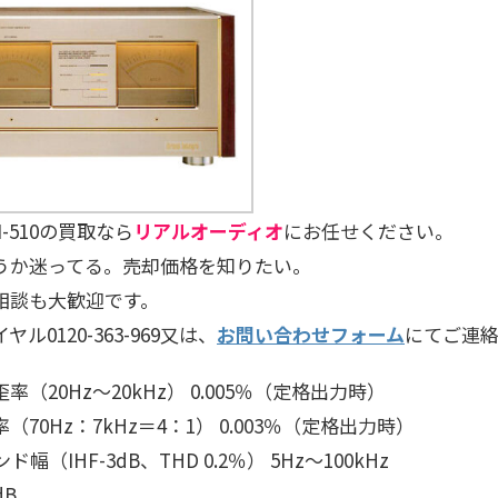
-510の買取なら
リアルオーディオ
にお任せください。
うか迷ってる。売却価格を知りたい。
相談も大歓迎です。
ル0120-363-969又は、
お問い合わせフォーム
にてご連
率（20Hz～20kHz） 0.005％（定格出力時）
（70Hz：7kHz＝4：1） 0.003％（定格出力時）
幅（IHF-3dB、THD 0.2％） 5Hz～100kHz
dB