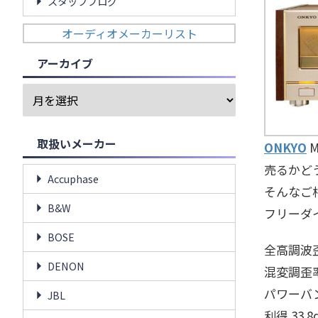
スタッフブログ
オーディオメーカーリスト
アーカイブ
取扱いメーカー
ONKYO
M
売るかど
Accuphase
そんなご
B&W
フリーダイヤ
BOSE
全高調波歪
DENON
混変調歪率
パワーバンド
JBL
利得 33.8