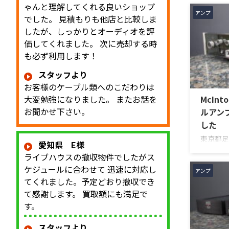
ゃんと理解してくれる良いショップ
アンプ
でした。 見積もりも他店と比較しま
したが、しっかりとオーディオを評
価してくれました。 次に売却する時
も必ず利用します！
スタッフより
お客様のケーブル類へのこだわりは
大変勉強になりました。 またお話を
McIn
お聞かせ下さい。
ルアン
した
東京都足
愛知県 E様
ルアンプ
ライブハウスの撤収物件でしたがス
だきまし
ケジュールに合わせて 迅速に対応し
らしいガ
アンプ
てくれました。予定どおり撤収でき
操作機能
式のコン
て感謝します。 買取額にも満足で
ネルの音
す。
トーンコ
バランス
スタッフより