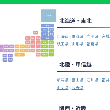
北海道・東北
北海道
|
青森県
|
岩手県
|
宮城
秋田県
|
山形県
|
福島県
北陸・甲信越
新潟県
|
富山県
|
石川県
|
福井
山梨県
|
長野県
関西・近畿