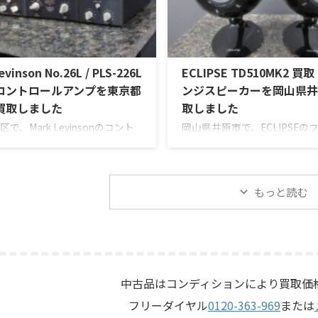
ントロール、MMフォノ入力、
Olympus専用エンクロージャー
出力、データポート、外観コン
ウーファー、PR15パッシブラ
ン、リモコンなど付属品の有無
ー、LE85ドライバー、HL91ホ
ながら査定いたしました。 買取
ネットワークなどを組み合わ
evinson No.26L / PLS-226L
ECLIPSE TD510MK2 
Intosh C712 メーカー：
テージJBLのスピーカーシス
sh / マッキントッシュ 型番： ...
査定では、左右ペアの音 ...
コントロールアンプを東京都
ンジスピーカーを岡山県井
買取しました
取しました
で、Mark Levinsonのコント
岡山県井原市で、ECLIPSEの
プ「No.26L / PLS-226L」を
スピーカー「TD510MK2」
させていただきました。今回の
せていただきました。今回の
、アンプ部No.26Lと外部電源部
10cm口径フルレンジユニッ
226Lで構成されるセパレートタイ
たタイムドメイン思想のスピ
もっと読む
アンプで、左右チャンネルの音
テムで、左右ペアの音出し状
、入力切替、ボリューム、バラ
トの状態、エッグシェル型エ
相切替、バランス出力、フォノ
ャー、角度調整機構、スピー
バランス入力カードの有無、電
外観コンディション、保護ネ
態、接続ケーブル、外観コンデ
ップなど付属品の有無を確認
、取扱説明書など付属品の有無
定いたしました。 買取商品：EC
中古品はコンディションにより買取価
ながら査定いたしました。 買取
TD510MK2 メーカー：ECLIPS
フリーダイヤル
0120-363-969
または
 Levinson N ...
プス 型番：TD510MK2 カテゴリ 