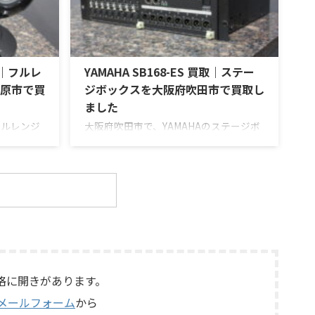
にLE15A
てほしい」とご相談いただいたもので
ジエータ
す。 KORG SE-500は、テープを使用した
ーン、LX5
アナログエコーならではの揺らぎや質感
せたヴィン
を楽しめる機材です。査定では、通電状
買取｜フルレ
YAMAHA SB168-ES 買取｜ステー
テムです。
態、音出し、テープ走行、録音・再生ヘ
ッド、エコー音の出方、各入力端子、出
原市で買
ジボックスを大阪府吹田市で買取し
力端子、外部コントロ ...
ました
フルレンジ
大阪府吹田市で、YAMAHAのステージボ
を出張買取さ
ックス「SB168-ES」を出張買取させて
お品物は、
いただきました。今回のお品物は、
トを搭載し
EtherSoundに対応した16IN/8OUTのス
ーカーシス
テージボックスで、通電状態、各マイク
態、ユニッ
入力、ライン出力、EtherSound
ンクロージ
IN/OUT、NETWORK端子、ヘッドアンプ
カー端子、
リモート、ファンタム電源、外観コンデ
ットやキャ
ィション、電源コードや取扱説明書など
しながら査
付属品の有無を確認しながら査定いたし
LIPSE
ました。 買取商品：YAMAHA SB168-ES
格に開きがあります。
E / イクリ
メーカー：YAMAHA / ヤマハ 型番：
メールフォーム
から
...
SB168-ES カ ...