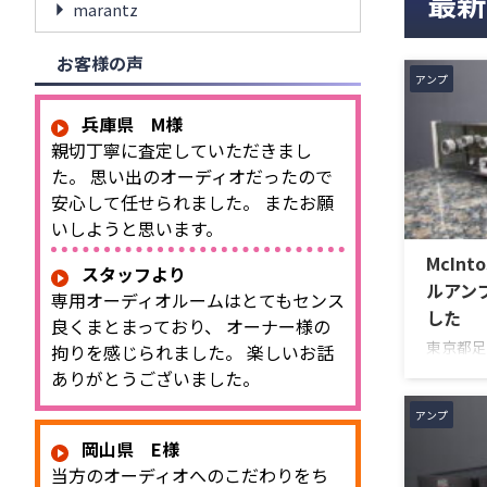
最新
marantz
お客様の声
アンプ
兵庫県 M様
親切丁寧に査定していただきまし
た。 思い出のオーディオだったので
安心して任せられました。 またお願
いしようと思います。
McIn
スタッフより
ルアン
専用オーディオルームはとてもセンス
した
良くまとまっており、 オーナー様の
東京都足
拘りを感じられました。 楽しいお話
ルアンプ
ありがとうございました。
だきまし
らしいガ
アンプ
操作機能
岡山県 E様
式のコン
当方のオーディオへのこだわりをち
ネルの音