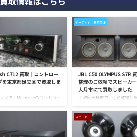
買取情報はこちら
オーディオ 生前整理
tosh C712 買取｜コントロー
JBL C50 OLYMPUS S7
プを東京都足立区で買取しま
整理のご依頼でスピーカー
大月市にて買取しました
立区で、McIntoshのコントロー
山梨県大月市で、生前整理に伴
「C712」を出張買取させていた
大型スピーカー「C50 OLYMPU
た。今回のお品物は、McIntosh
を出張買取させていただきま
ラスパネルデザインとリモート
のお品物は、長年大切に音楽
スピーカー
を備えた2chソリッドステート
てきたご本人様より、オーデ
トロールアンプで、左右チャン
整理を進めたいとのご相談を
出し、入力切替、ボリューム、
ものです。 JBL C50 OLYMPUS