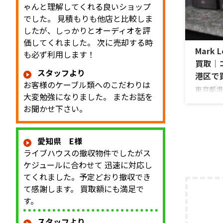
ゃんと理解してくれる良いショップ
トーンコ
でした。 見積もりも他店と比較しま
バランス
したが、しっかりとオーディオを評
ディショ
を確認し
価してくれました。 次に売却する時
Mark L
商品：Mc
も必ず利用します！
McInto
買取｜
スタッフより
港区で
お客様のケーブル類へのこだわりは
東京都港区
大変勉強になりました。 またお話を
ロールアン
お聞かせ下さい。
出張買取
お品物は
PLS-
愛知県 E様
プのプリ
ライブハウスの撤収物件でしたがス
出し状態
ンス、位
ケジュールに合わせて 迅速に対応し
カードや
てくれました。予定どおり撤収でき
源部の状
て感謝します。 買取額にも満足で
ィション
す。
を確認し
商品：Mark
スタッフより