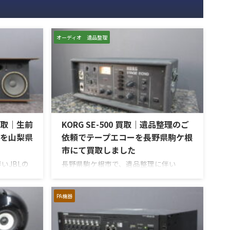
オーディオ 遺品整理
R 買取｜生前
KORG SE-500 買取｜遺品整理のご
を山梨県
依頼でテープエコーを長野県駒ケ根
市にて買取しました
いJBLの
長野県駒ケ根市で、遺品整理に伴い
S S7R」
KORGのテープエコー「SE-500 Stage
した。今回
Echo」を出張買取させていただきまし
を楽しまれ
た。今回のお品物は、前オーナー様が大
PA機器
ィオ機器の
切に保管されていたヴィンテージのテー
いただいた
プエコーで、ご家族様より「価値がある
 S7Rは、
ものか分からないので、処分する前に見