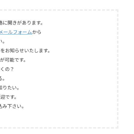
にLE15A
てほしい」とご相談いただいたもので
ジエータ
す。 KORG SE-500は、テープを使用した
ーン、LX5
アナログエコーならではの揺らぎや質感
せたヴィン
を楽しめる機材です。査定では、通電状
格に開きがあります。
テムです。
態、音出し、テープ走行、録音・再生ヘ
メールフォーム
から
ッド、エコー音の出方、各入力端子、出
力端子、外部コントロ ...
い。
をお知らせいたします。
が可能です。
くの？
る。
知りたい。
迎です。
込み下さい。