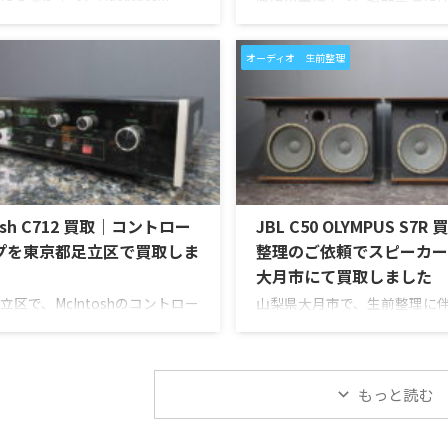
dのフルレンジスピーカー「NC10-
McIntoshのステレオパワーア
WN」を出張買取させていただきま
「MC252」を出張買取させて
回のお品物は、Markaudioのフ
した。今回のお品物は、ご家
オーディオ 生前整理
ユニットを使用したNC10系の
「大切に使われていたオーデ
ーシステムで、左右ペアの音出
ので、価値を分かるところに
ユニットの状態、無垢材エンク
い」とご相談いただいたもの
ー、スピーカー端子、外観コン
McIntosh MC252は、250W
ン、元箱や取扱資料など付属品
を備えた2チャンネルパワーア
確認しながら査定いたしまし
同社らしいブルーのパワーメ
10-MOP-WNは、公式情報では
ラスフロントパネル、Autofor
tosh C712 買取｜コントロー
JBL C50 OLYMPUS S7
MOP系やNC10_MAOP系としても
Power Guard、Sentry Moni
られるモデルです。検 ...
えたモデルです。査定では、
プを東京都足立区で買取しま
整理のご依頼でスピーカー
...
大月市にて買取しました
立区で、McIntoshのコントロー
山梨県大月市で、生前整理に伴
「C712」を出張買取させていた
大型スピーカー「C50 OLYMPU
た。今回のお品物は、McIntosh
を出張買取させていただきま
ラスパネルデザインとリモート
のお品物は、長年大切に音楽
を備えた2chソリッドステート
てきたご本人様より、オーデ
もっと読む
トロールアンプで、左右チャン
整理を進めたいとのご相談を
出し、入力切替、ボリューム、
ものです。 JBL C50 OLYMPUS