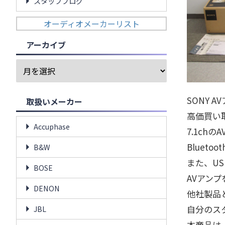
スタッフブログ
オーディオメーカーリスト
アーカイブ
SONY A
取扱いメーカー
高価買い
Accuphase
7.1chの
Blue
B&W
また、US
BOSE
AVアン
DENON
他社製品
自分のス
JBL
本商品は