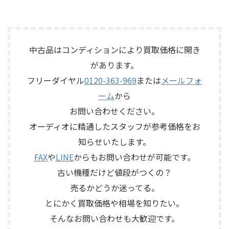
買取させていただきました。
買取させていただきました。
ー：McIntosh / マッキントッ
スピーカーシステムです。査定
今回のお品物は、前オーナー
今回のお品物は、アンプ部
シュ 型番： ...
では、左右ペアの音 ...
様が大切に保管されていたヴ
No.26Lと外部電源部PLS-226L
ィンテージのテープエコーで、
で構成されるセパレートタイ
ご家族様より「価値があるも
プのプリアンプで、左右チャン
中古品はコンディションにより買取価格に開き
のか分からないので、処分する
ネルの音出し状態、入力切
があります。
前に見てほしい」とご相談い
替、ボリューム、バランス、
フリーダイヤル
0120-363-969
または
メールフォ
ただいたものです。 KORG SE-
位相切替、バランス出力、フ
500は、テープを使用したアナ
ォノカードやバランス入力カ
ーム
から
ログエコーならではの揺らぎ
ードの有無、電源部の状態、
お問い合わせください。
や質感を楽しめる機材です。査
接続ケーブル、外観コンディシ
定では、通電状態、音出し、
ョン、取扱説明書など付属品の
オーディオに精通したスタッフが参考価格をお
テープ走行、録音・再生ヘッ
有無を確認しながら査定いた
知らせいたします。
ド、エコー音の出方、各入力端
しました。 買取商品：Mark
子、出力端子、外部コントロ ...
Levinson N ...
FAX
や
LINE
からもお問い合わせが可能です。
古い機種だけど値段がつくの？
売るかどうか迷ってる。
とにかく買取価格や相場を知りたい。
そんなお問い合わせも大歓迎です。