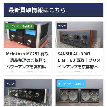
最新買取情報はこちら
オーディオ 遺品整理
アンプ
McIntosh MC252 買取
SANSUI AU-D907
｜遺品整理のご依頼で
LIMITED 買取｜プリメ
パワーアンプを高知県
インアンプを京都府木
土佐市にて買取しまし
津川市で買取しました
た
京都府木津川市で、SANSUIの
アンプ
オーディオ 生前整理
プリメインアンプ「AU-D907
高知県土佐市で、遺品整理に伴
LIMITED」を出張買取させてい
いMcIntoshのステレオパワー
ただきました。今回のお品物
アンプ「MC252」を出張買取さ
は、AU-D907をベースに各部の
せていただきました。今回の
高品位化が図られたLimitedモ
お品物は、ご家族様より「大