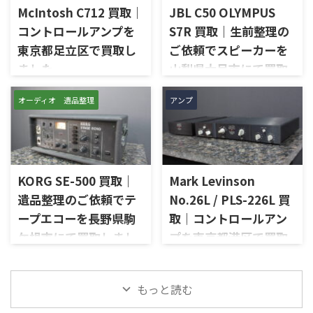
デルで、左右チャンネルの音出
McIntosh C712 買取｜
JBL C50 OLYMPUS
切に使われていたオーディオ機
し状態、入力切替、ボリュー
器なので、価値を分かるところ
コントロールアンプを
S7R 買取｜生前整理の
ム、トーンコントロール、フォ
に見てほしい」とご相談いた
東京都足立区で買取し
ご依頼でスピーカーを
ノ入力、スピーカー出力、Pre
だいたものです。 McIntosh
Out、Main Amp入力、外観コ
ました
山梨県大月市にて買取
MC252は、250W×2chの出力
ンディション、取扱説明書など
を備えた2チャンネルパワーア
しました
東京都足立区で、McIntoshの
付属品の有無を確認しながら
ンプで、同社らしいブルーのパ
オーディオ 遺品整理
アンプ
コントロールアンプ「C712」
山梨県大月市で、生前整理に伴
査定いたしました。 買取商
ワーメーター、ガラスフロント
を出張買取させていただきま
いJBLの大型スピーカー「C50
品：SANSUI AU-D907 LIMITED
パネル、Autoformer、Power
した。今回のお品物は、
OLYMPUS S7R」を出張買取さ
メーカー：SANSUI / 山水 / ...
Guard、Sentry Monitorなどを
McIntoshらしいガラスパネル
せていただきました。今回の
備えたモデルです。査定では、
デザインとリモート操作機能
お品物は、長年大切に音楽を
左右チャン ...
を備えた2chソリッドステート
KORG SE-500 買取｜
Mark Levinson
楽しまれてきたご本人様より、
式のコントロールアンプで、左
オーディオ機器の整理を進めた
遺品整理のご依頼でテ
No.26L / PLS-226L 買
右チャンネルの音出し、入力
いとのご相談をいただいたも
ープエコーを長野県駒
取｜コントロールアン
切替、ボリューム、トーンコン
のです。 JBL C50 OLYMPUS
トロール、MMフォノ入力、バ
ケ根市にて買取しまし
プを東京都港区で買取
S7Rは、Olympus専用エンクロ
ランス出力、データポート、
ージャーにLE15Aウーファー、
た
しました
外観コンディション、リモコン
PR15パッシブラジエーター、
長野県駒ケ根市で、遺品整理に
東京都港区で、Mark Levinson
など付属品の有無を確認しな
LE85ドライバー、HL91ホー
もっと読む
伴いKORGのテープエコー
のコントロールアンプ
がら査定いたしました。 買取
ン、LX5ネットワークなどを組
「SE-500 Stage Echo」を出張
「No.26L / PLS-226L」を出張
商品：McIntosh C712 メーカ
み合わせたヴィンテージJBLの