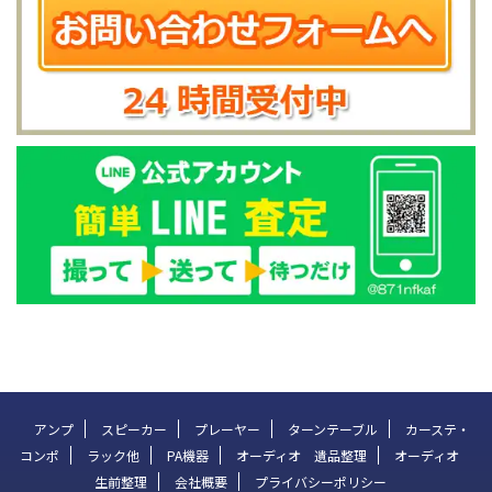
アンプ
スピーカー
プレーヤー
ターンテーブル
カーステ・
コンポ
ラック他
PA機器
オーディオ 遺品整理
オーディオ
生前整理
会社概要
プライバシーポリシー