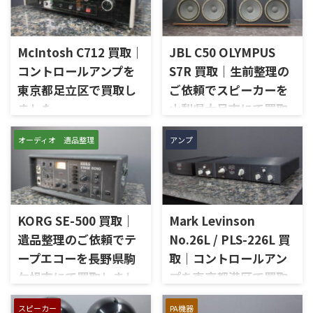
McIntosh C712 買取｜
JBL C50 OLYMPUS
コントロールアンプを
S7R 買取｜生前整理の
東京都足立区で買取し
ご依頼でスピーカーを
ました
山梨県大月市にて買取
しました
東京都足立区で、McIntoshの
オーディオ 遺品整理
アンプ
コントロールアンプ「C712」
山梨県大月市で、生前整理に伴
を出張買取させていただきま
いJBLの大型スピーカー「C50
した。今回のお品物は、
OLYMPUS S7R」を出張買取さ
McIntoshらしいガラスパネル
せていただきました。今回の
デザインとリモート操作機能
お品物は、長年大切に音楽を
を備えた2chソリッドステート
KORG SE-500 買取｜
Mark Levinson
楽しまれてきたご本人様より、
式のコントロールアンプで、左
オーディオ機器の整理を進めた
遺品整理のご依頼でテ
No.26L / PLS-226L 買
右チャンネルの音出し、入力
いとのご相談をいただいたも
ープエコーを長野県駒
取｜コントロールアン
切替、ボリューム、トーンコン
のです。 JBL C50 OLYMPUS
トロール、MMフォノ入力、バ
ケ根市にて買取しまし
プを東京都港区で買取
S7Rは、Olympus専用エンクロ
ランス出力、データポート、
ージャーにLE15Aウーファー、
た
しました
外観コンディション、リモコン
PR15パッシブラジエーター、
スピーカー
PA機器