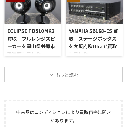
長野県駒ケ根市で、遺品整理に
東京都港区で、Mark Levinson
など付属品の有無を確認しな
LE85ドライバー、HL91ホー
伴いKORGのテープエコー
のコントロールアンプ
がら査定いたしました。 買取
ン、LX5ネットワークなどを組
「SE-500 Stage Echo」を出張
「No.26L / PLS-226L」を出張
商品：McIntosh C712 メーカ
み合わせたヴィンテージJBLの
買取させていただきました。
買取させていただきました。
ー：McIntosh / マッキントッ
スピーカーシステムです。査定
今回のお品物は、前オーナー
今回のお品物は、アンプ部
シュ 型番： ...
では、左右ペアの音 ...
ECLIPSE TD510MK2
YAMAHA SB168-ES 買
様が大切に保管されていたヴ
No.26Lと外部電源部PLS-226L
ィンテージのテープエコーで、
で構成されるセパレートタイ
買取｜フルレンジスピ
取｜ステージボックス
ご家族様より「価値があるも
プのプリアンプで、左右チャン
ーカーを岡山県井原市
を大阪府吹田市で買取
のか分からないので、処分する
ネルの音出し状態、入力切
で買取しました
しました
前に見てほしい」とご相談い
替、ボリューム、バランス、
ただいたものです。 KORG SE-
位相切替、バランス出力、フ
岡山県井原市で、ECLIPSEのフ
大阪府吹田市で、YAMAHAのス
500は、テープを使用したアナ
ォノカードやバランス入力カ
ルレンジスピーカー
テージボックス「SB168-ES」
ログエコーならではの揺らぎ
ードの有無、電源部の状態、
「TD510MK2」を出張買取させ
を出張買取させていただきま
もっと読む
や質感を楽しめる機材です。査
接続ケーブル、外観コンディシ
ていただきました。今回のお
した。今回のお品物は、
定では、通電状態、音出し、
ョン、取扱説明書など付属品の
品物は、10cm口径フルレンジ
EtherSoundに対応した
テープ走行、録音・再生ヘッ
有無を確認しながら査定いた
ユニットを搭載したタイムド
16IN/8OUTのステージボックス
ド、エコー音の出方、各入力端
しました。 買取商品：Mark
メイン思想のスピーカーシス
で、通電状態、各マイク入力、
子、出力端子、外部コントロ ...
Levinson N ...
テムで、左右ペアの音出し状
ライン出力、EtherSound
態、ユニットの状態、エッグ
IN/OUT、NETWORK端子、ヘッ
中古品はコンディションにより買取価格に開き
シェル型エンクロージャー、角
ドアンプリモート、ファンタム
があります。
度調整機構、スピーカー端
電源、外観コンディション、電