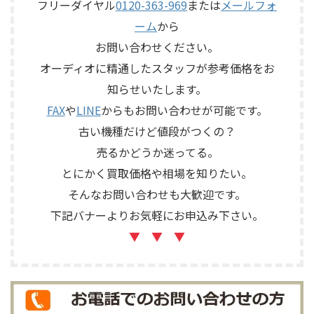
子、外観コンディション、保護
源コードや取扱説明書など付
フリーダイヤル
0120-363-969
または
メールフォ
ネットやキャップなど付属品
属品の有無を確認しながら査
ーム
から
の有無を確認しながら査定い
定いたしました。 買取商品：
たしました。 買取商品：
YAMAHA SB168-ES メーカー：
お問い合わせください。
ECLIPSE TD510MK2 メーカー：
YAMAHA / ヤマハ 型番：
オーディオに精通したスタッフが参考価格をお
ECLIPSE / イクリプス 型番：
SB168-ES カ ...
知らせいたします。
TD510MK2 カテゴリ ...
FAX
や
LINE
からもお問い合わせが可能です。
古い機種だけど値段がつくの？
売るかどうか迷ってる。
とにかく買取価格や相場を知りたい。
そんなお問い合わせも大歓迎です。
下記バナーよりお気軽にお申込み下さい。
▼ ▼ ▼