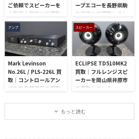
ご依頼でスピーカーを
ープエコーを長野県駒
ノ入力、スピーカー出力、Pre
切替、ボリューム、トーンコン
Out、Main Amp入力、外観コ
トロール、MMフォノ入力、バ
山梨県大月市にて買取
ケ根市にて買取しまし
ンディション、取扱説明書など
ランス出力、データポート、
しました
た
付属品の有無を確認しながら
外観コンディション、リモコン
アンプ
スピーカー
山梨県大月市で、生前整理に伴
長野県駒ケ根市で、遺品整理に
査定いたしました。 買取商
など付属品の有無を確認しな
いJBLの大型スピーカー「C50
伴いKORGのテープエコー
品：SANSUI AU-D907 LIMITED
がら査定いたしました。 買取
OLYMPUS S7R」を出張買取さ
「SE-500 Stage Echo」を出張
メーカー：SANSUI / 山水 / ...
商品：McIntosh C712 メーカ
せていただきました。今回の
買取させていただきました。
ー：McIntosh / マッキントッ
お品物は、長年大切に音楽を
今回のお品物は、前オーナー
シュ 型番： ...
Mark Levinson
ECLIPSE TD510MK2
楽しまれてきたご本人様より、
様が大切に保管されていたヴ
オーディオ機器の整理を進めた
ィンテージのテープエコーで、
No.26L / PLS-226L 買
買取｜フルレンジスピ
いとのご相談をいただいたも
ご家族様より「価値があるも
取｜コントロールアン
ーカーを岡山県井原市
のです。 JBL C50 OLYMPUS
のか分からないので、処分する
プを東京都港区で買取
で買取しました
S7Rは、Olympus専用エンクロ
前に見てほしい」とご相談い
ージャーにLE15Aウーファー、
ただいたものです。 KORG SE-
しました
岡山県井原市で、ECLIPSEのフ
PR15パッシブラジエーター、
500は、テープを使用したアナ
ルレンジスピーカー
東京都港区で、Mark Levinson
LE85ドライバー、HL91ホー
ログエコーならではの揺らぎ
「TD510MK2」を出張買取させ
もっと読む
のコントロールアンプ
ン、LX5ネットワークなどを組
や質感を楽しめる機材です。査
ていただきました。今回のお
「No.26L / PLS-226L」を出張
み合わせたヴィンテージJBLの
定では、通電状態、音出し、
品物は、10cm口径フルレンジ
買取させていただきました。
スピーカーシステムです。査定
テープ走行、録音・再生ヘッ
ユニットを搭載したタイムド
今回のお品物は、アンプ部
では、左右ペアの音 ...
ド、エコー音の出方、各入力端
メイン思想のスピーカーシス
No.26Lと外部電源部PLS-226L