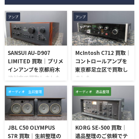
アンプ
アンプ
SANSUI AU-D907
McIntosh C712 買取｜
LIMITED 買取｜プリメ
コントロールアンプを
インアンプを京都府木
東京都足立区で買取し
津川市で買取しました
ました
京都府木津川市で、SANSUIの
東京都足立区で、McIntoshの
オーディオ 生前整理
オーディオ 遺品整理
プリメインアンプ「AU-D907
コントロールアンプ「C712」
LIMITED」を出張買取させてい
を出張買取させていただきま
ただきました。今回のお品物
した。今回のお品物は、
は、AU-D907をベースに各部の
McIntoshらしいガラスパネル
高品位化が図られたLimitedモ
デザインとリモート操作機能
デルで、左右チャンネルの音出
を備えた2chソリッドステート
JBL C50 OLYMPUS
KORG SE-500 買取｜
し状態、入力切替、ボリュー
式のコントロールアンプで、左
S7R 買取｜生前整理の
遺品整理のご依頼でテ
ム、トーンコントロール、フォ
右チャンネルの音出し、入力