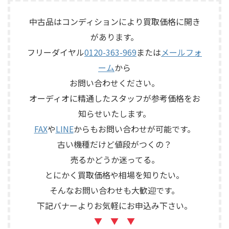
子、出力端子、外部コントロ ...
テムで、左右ペアの音出し状
で構成されるセパレートタイ
態、ユニットの状態、エッグ
プのプリアンプで、左右チャン
中古品はコンディションにより買取価格に開き
シェル型エンクロージャー、角
ネルの音出し状態、入力切
があります。
度調整機構、スピーカー端
替、ボリューム、バランス、
子、外観コンディション、保護
フリーダイヤル
0120-363-969
または
メールフォ
位相切替、バランス出力、フ
ネットやキャップなど付属品
ォノカードやバランス入力カ
ーム
から
の有無を確認しながら査定い
ードの有無、電源部の状態、
たしました。 買取商品：
お問い合わせください。
接続ケーブル、外観コンディシ
ECLIPSE TD510MK2 メーカー：
ョン、取扱説明書など付属品の
オーディオに精通したスタッフが参考価格をお
ECLIPSE / イクリプス 型番：
有無を確認しながら査定いた
知らせいたします。
TD510MK2 カテゴリ ...
しました。 買取商品：Mark
Levinson N ...
FAX
や
LINE
からもお問い合わせが可能です。
古い機種だけど値段がつくの？
売るかどうか迷ってる。
とにかく買取価格や相場を知りたい。
そんなお問い合わせも大歓迎です。
下記バナーよりお気軽にお申込み下さい。
▼ ▼ ▼