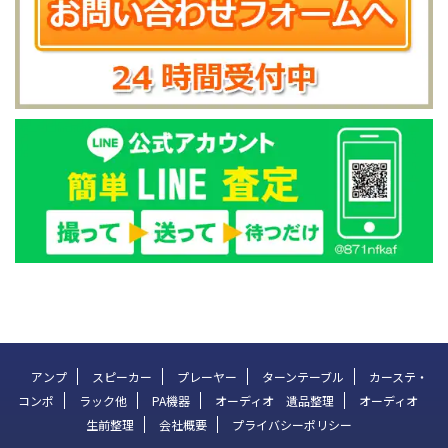
アンプ
スピーカー
プレーヤー
ターンテーブル
カーステ・
コンポ
ラック他
PA機器
オーディオ 遺品整理
オーディオ
生前整理
会社概要
プライバシーポリシー