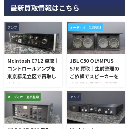
最新買取情報はこちら
アンプ
オーディオ 生前整理
McIntosh C712 買取｜
JBL C50 OLYMPUS
コントロールアンプを
S7R 買取｜生前整理の
東京都足立区で買取し
ご依頼でスピーカーを
ました
山梨県大月市にて買取
しました
東京都足立区で、McIntoshの
オーディオ 遺品整理
アンプ
コントロールアンプ「C712」
山梨県大月市で、生前整理に伴
を出張買取させていただきま
いJBLの大型スピーカー「C50
した。今回のお品物は、
OLYMPUS S7R」を出張買取さ
McIntoshらしいガラスパネル
せていただきました。今回の
デザインとリモート操作機能
お品物は、長年大切に音楽を
を備えた2chソリッドステート