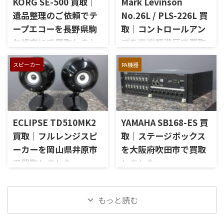
KORG SE-500 買取｜
Mark Levinson
楽しまれてきたご本人様より、
式のコントロールアンプで、左
オーディオ機器の整理を進めた
遺品整理のご依頼でテ
No.26L / PLS-226L 買
右チャンネルの音出し、入力
いとのご相談をいただいたも
ープエコーを長野県駒
取｜コントロールアン
切替、ボリューム、トーンコン
のです。 JBL C50 OLYMPUS
トロール、MMフォノ入力、バ
ケ根市にて買取しまし
プを東京都港区で買取
S7Rは、Olympus専用エンクロ
ランス出力、データポート、
ージャーにLE15Aウーファー、
た
しました
外観コンディション、リモコン
PR15パッシブラジエーター、
スピーカー
PA機器
長野県駒ケ根市で、遺品整理に
東京都港区で、Mark Levinson
など付属品の有無を確認しな
LE85ドライバー、HL91ホー
伴いKORGのテープエコー
のコントロールアンプ
がら査定いたしました。 買取
ン、LX5ネットワークなどを組
「SE-500 Stage Echo」を出張
「No.26L / PLS-226L」を出張
商品：McIntosh C712 メーカ
み合わせたヴィンテージJBLの
買取させていただきました。
買取させていただきました。
ー：McIntosh / マッキントッ
スピーカーシステムです。査定
今回のお品物は、前オーナー
今回のお品物は、アンプ部
シュ 型番： ...
では、左右ペアの音 ...
ECLIPSE TD510MK2
YAMAHA SB168-ES 買
様が大切に保管されていたヴ
No.26Lと外部電源部PLS-226L
ィンテージのテープエコーで、
で構成されるセパレートタイ
買取｜フルレンジスピ
取｜ステージボックス
ご家族様より「価値があるも
プのプリアンプで、左右チャン
ーカーを岡山県井原市
を大阪府吹田市で買取
のか分からないので、処分する
ネルの音出し状態、入力切
で買取しました
しました
前に見てほしい」とご相談い
替、ボリューム、バランス、
ただいたものです。 KORG SE-
位相切替、バランス出力、フ
岡山県井原市で、ECLIPSEのフ
大阪府吹田市で、YAMAHAのス
500は、テープを使用したアナ
ォノカードやバランス入力カ
ルレンジスピーカー
テージボックス「SB168-ES」
ログエコーならではの揺らぎ
ードの有無、電源部の状態、
「TD510MK2」を出張買取させ
を出張買取させていただきま
もっと読む
や質感を楽しめる機材です。査
接続ケーブル、外観コンディシ
ていただきました。今回のお
した。今回のお品物は、
定では、通電状態、音出し、
ョン、取扱説明書など付属品の
品物は、10cm口径フルレンジ
EtherSoundに対応した