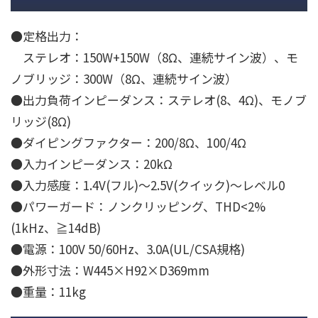
●定格出力：
ステレオ：150W+150W（8Ω、連続サイン波）、モ
ノブリッジ：300W（8Ω、連続サイン波）
●出力負荷インピーダンス：ステレオ(8、4Ω)、モノブ
リッジ(8Ω)
●ダイピングファクター：200/8Ω、100/4Ω
●入力インピーダンス：20kΩ
●入力感度：1.4V(フル)〜2.5V(クイック)〜レベル0
●パワーガード：ノンクリッピング、THD<2%
(1kHz、≧14dB)
●電源：100V 50/60Hz、3.0A(UL/CSA規格)
●外形寸法：W445×H92×D369mm
●重量：11kg