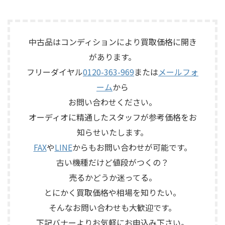
テープ走行、録音・再生ヘッ
有無を確認しながら査定いた
ユニットを搭載したタイムド
16IN/8OUTのステージボックス
ド、エコー音の出方、各入力端
しました。 買取商品：Mark
メイン思想のスピーカーシス
で、通電状態、各マイク入力、
子、出力端子、外部コントロ ...
Levinson N ...
テムで、左右ペアの音出し状
ライン出力、EtherSound
態、ユニットの状態、エッグ
IN/OUT、NETWORK端子、ヘッ
中古品はコンディションにより買取価格に開き
シェル型エンクロージャー、角
ドアンプリモート、ファンタム
があります。
度調整機構、スピーカー端
電源、外観コンディション、電
子、外観コンディション、保護
源コードや取扱説明書など付
フリーダイヤル
0120-363-969
または
メールフォ
ネットやキャップなど付属品
属品の有無を確認しながら査
ーム
から
の有無を確認しながら査定い
定いたしました。 買取商品：
たしました。 買取商品：
YAMAHA SB168-ES メーカー：
お問い合わせください。
ECLIPSE TD510MK2 メーカー：
YAMAHA / ヤマハ 型番：
オーディオに精通したスタッフが参考価格をお
ECLIPSE / イクリプス 型番：
SB168-ES カ ...
知らせいたします。
TD510MK2 カテゴリ ...
FAX
や
LINE
からもお問い合わせが可能です。
古い機種だけど値段がつくの？
売るかどうか迷ってる。
とにかく買取価格や相場を知りたい。
そんなお問い合わせも大歓迎です。
下記バナーよりお気軽にお申込み下さい。