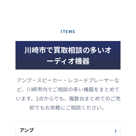
シリーズ」は、ウイスキー
地域：神奈川県川崎市 買取
ているモデルで、真空管な
として知られ、大規模コン
樽として長年使用されたオ
方法：出張買取 状態：業務
らではの滑 ...
サートやフェス、ツアー現
ーク材を再利用し、オーデ
使用に伴う使用感あり、外
場で数多く採用されている
ィオ製品のキャビネットや
観・動作状態を確認のうえ
プロフェッショナル向け音
ラックへと生まれ変わらせ
査定 ...
響メーカーです。ラインア
ITEMS
るという、非常にユニーク
レイスピーカーのパイオニ
なコンセプトから誕生した
アとして業界を牽引してき
人気シリーズです。単なる
川崎市で買取相談の多いオ
た存在で、スピーカーだけ
木製仕上げではなく、実際
でなく、それらの性能を最
ーディオ機器
に熟成に使われていた樽材
大限に引き出す専用アンプ
を用いることで、独特の風
やコントローラーの完成度
合いと深みのある色合い、
の高さにも定評がありま
そして一点ごとに異なる個
アンプ・スピーカー・レコードプレーヤーな
す。「システム全体で音を
性を持つ外観が大きな魅力
作る」と ...
ど、川崎市内でご相談の多い機器をまとめて
となっています。 今回お譲
りいただ ...
います。1点からでも、複数台まとめてのご売
却でもお気軽にご相談ください。
アンプ