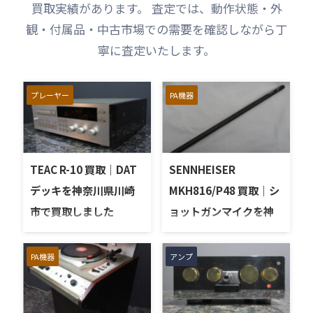
買取実績があります。 査定では、動作状態・外
観・付属品・中古市場での需要を確認しながら丁
寧に査定いたします。
プレーヤー
PA機器
TEAC R-10 買取｜DAT
SENNHEISER
デッキを神奈川県川崎
MKH816/P48 買取｜シ
市で買取しました
ョットガンマイクを神
奈川県川崎市で買取し
神奈川県川崎市で、TEACの
DATデッキ「R-10」を出張
ました
PA機器
アンプ
買取させていただきまし
神奈川県川崎市で、
た。今回のお品物は、TEAC
SENNHEISERのショットガ
の高級DATデッキとして知
ンマイク「MKH816/P48」
られるモデルで、再生・録