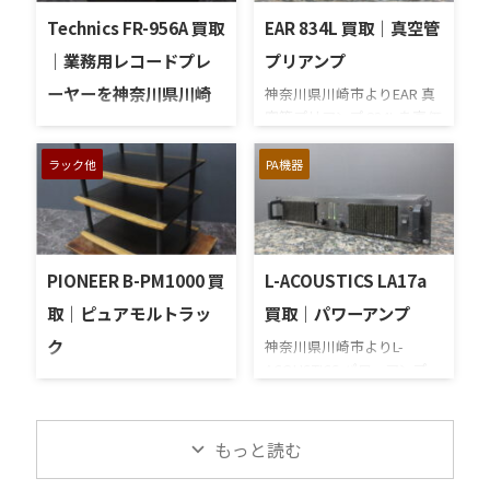
を出張買取させていただき
音動作、テープローディン
Technics FR-956A 買取
EAR 834L 買取｜真空管
ました。今回のお品物は、
グ、早送り・巻き戻し、表
映画・テレビ収録や屋外録
示部、操作ボタン、アナロ
｜業務用レコードプレ
プリアンプ
音などで使用される高指向
グ/デジタル入出力、リモコ
ーヤーを神奈川県川崎
神奈川県川崎市よりEAR 真
性の業務用マイクとして知
ンや取扱説明書など付属品
空管プリアンプ 834L を高価
られるモデルで、音出し状
市で買取しました
の有無を確認しながら査定
買い取りさせていただきま
態や外観コンディション、
いたしました。 買取商品：
神奈川県川崎市で、
した。 EAR（Esoteric
ラック他
PA機器
XLR端子の状態、ウインド
TEAC R-10 メーカー：TEAC
Technicsの業務用レコード
Audio Research）は、イギ
スクリーンやショックマウ
型番：R-10 カテゴリ：DAT
プレーヤー「FR-956A」を
リスのオーディオブランド
ントなど付属品の有無を確
デッキ / デジタルオーディ
出張買取させていただきま
として知られ、真空管アン
認しながら査定いたしまし
オテープデッキ 買取地域：
した。今回のお品物はPA業
プを中心に独自の音作りで
た。 買取商品：
神奈川県川崎市 買取方法：
者様からのご依頼で、業務
高い評価を得ています。設
PIONEER B-PM1000 買
L-ACOUSTICS LA17a
SENNHEISER MKH816/P48
出張買取 状態：外観・再生
用機材としての使用状況や
計者であるティム・デ・パ
メーカー：SENNHEISER 型
録 ...
取｜ピュアモルトラッ
買取｜パワーアンプ
動作状態、外観コンディシ
ラヴィチーニの思想が色濃
番：MKH816/P48 カテゴ
ョン、搬出時の安全性を確
ク
く反映された製品は、音楽
神奈川県川崎市よりL-
リ：ショットガンマイク /
認しながら査定いたしまし
性の高さと信頼性を兼ね備
ACOUSTICS パワーアンプ
コンデン ...
神奈川県川崎市にて
た。 買取商品：Technics
え、多くのオーディオファ
LA17aを高価買い取りさせ
Pioneer ピュアモルトラッ
FR-956A メーカー：
ンから支持されています。
ていただきました。 L-
ク B-PM1000 を高価買い取
Technics 型番：FR-956A カ
今回お譲りいただいた834L
ACOUSTICS（エルアコース
もっと読む
りさせていただきました。
テゴリ：業務用レコードプ
は、EARのラインコントロ
ティックス）は、フランス
Pioneerの「ピュアモルト
レーヤー / 円板再生機 買取
ールアンプとして展開され
発の世界的PA／SRブランド