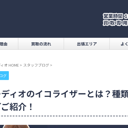
理由
買取の流れ
出張エリア
よ
ィオ HOME
>
スタッフブログ
>
ログ
ーディオのイコライザーとは？種
どご紹介！