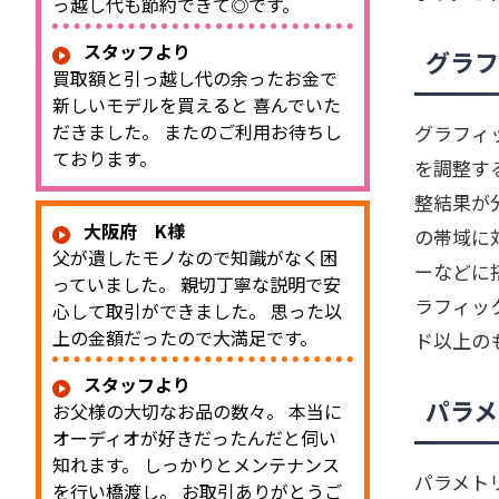
っ越し代も節約できて◎です。
スタッフより
グラフ
買取額と引っ越し代の余ったお金で
新しいモデルを買えると 喜んでいた
だきました。 またのご利用お待ちし
グラフィ
ております。
を調整す
整結果が
大阪府 K様
の帯域に
父が遺したモノなので知識がなく困
ーなどに
っていました。 親切丁寧な説明で安
ラフィッ
心して取引ができました。 思った以
上の金額だったので大満足です。
ド以上の
スタッフより
パラメ
お父様の大切なお品の数々。 本当に
オーディオが好きだったんだと伺い
知れます。 しっかりとメンテナンス
パラメト
を行い橋渡し。 お取引ありがとうご