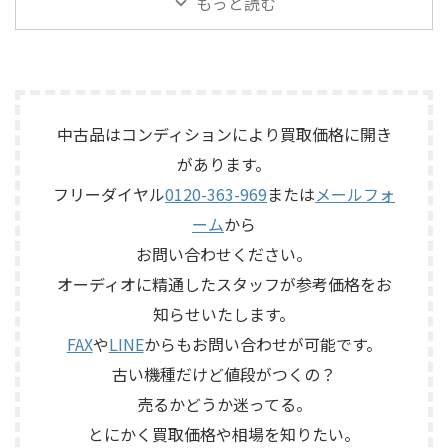
もっと読む
や質感を楽しめる機材です。査
接続ケーブル、外観コンディシ
ていただきました。今回のお
した。今回のお品物は、
定では、通電状態、音出し、
ョン、取扱説明書など付属品の
品物は、10cm口径フルレンジ
EtherSoundに対応した
テープ走行、録音・再生ヘッ
有無を確認しながら査定いた
ユニットを搭載したタイムド
16IN/8OUTのステージボックス
ド、エコー音の出方、各入力端
しました。 買取商品：Mark
メイン思想のスピーカーシス
で、通電状態、各マイク入力、
子、出力端子、外部コントロ ...
Levinson N ...
テムで、左右ペアの音出し状
ライン出力、EtherSound
態、ユニットの状態、エッグ
IN/OUT、NETWORK端子、ヘッ
中古品はコンディションにより買取価格に開き
シェル型エンクロージャー、角
ドアンプリモート、ファンタム
があります。
度調整機構、スピーカー端
電源、外観コンディション、電
子、外観コンディション、保護
源コードや取扱説明書など付
フリーダイヤル
0120-363-969
または
メールフォ
ネットやキャップなど付属品
属品の有無を確認しながら査
ーム
から
の有無を確認しながら査定い
定いたしました。 買取商品：
たしました。 買取商品：
YAMAHA SB168-ES メーカー：
お問い合わせください。
ECLIPSE TD510MK2 メーカー：
YAMAHA / ヤマハ 型番：
オーディオに精通したスタッフが参考価格をお
ECLIPSE / イクリプス 型番：
SB168-ES カ ...
知らせいたします。
TD510MK2 カテゴリ ...
FAX
や
LINE
からもお問い合わせが可能です。
古い機種だけど値段がつくの？
売るかどうか迷ってる。
とにかく買取価格や相場を知りたい。