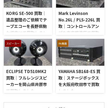
McIntoshらしいガラスパネル
せていただきました。今回の
デザインとリモート操作機能
お品物は、長年大切に音楽を
を備えた2chソリッドステート
KORG SE-500 買取｜
Mark Levinson
楽しまれてきたご本人様より、
式のコントロールアンプで、左
オーディオ機器の整理を進めた
遺品整理のご依頼でテ
No.26L / PLS-226L 買
右チャンネルの音出し、入力
いとのご相談をいただいたも
ープエコーを長野県駒
取｜コントロールアン
切替、ボリューム、トーンコン
のです。 JBL C50 OLYMPUS
トロール、MMフォノ入力、バ
ケ根市にて買取しまし
プを東京都港区で買取
S7Rは、Olympus専用エンクロ
ランス出力、データポート、
ージャーにLE15Aウーファー、
た
しました
外観コンディション、リモコン
PR15パッシブラジエーター、
スピーカー
PA機器
長野県駒ケ根市で、遺品整理に
東京都港区で、Mark Levinson
など付属品の有無を確認しな
LE85ドライバー、HL91ホー
伴いKORGのテープエコー
のコントロールアンプ
がら査定いたしました。 買取
ン、LX5ネットワークなどを組
「SE-500 Stage Echo」を出張
「No.26L / PLS-226L」を出張
商品：McIntosh C712 メーカ
み合わせたヴィンテージJBLの
買取させていただきました。
買取させていただきました。
ー：McIntosh / マッキントッ
スピーカーシステムです。査定
今回のお品物は、前オーナー
今回のお品物は、アンプ部
シュ 型番： ...
では、左右ペアの音 ...
ECLIPSE TD510MK2
YAMAHA SB168-ES 買
様が大切に保管されていたヴ
No.26Lと外部電源部PLS-226L
ィンテージのテープエコーで、
で構成されるセパレートタイ
買取｜フルレンジスピ
取｜ステージボックス
ご家族様より「価値があるも
プのプリアンプで、左右チャン
ーカーを岡山県井原市
を大阪府吹田市で買取
のか分からないので、処分する
ネルの音出し状態、入力切
で買取しました
しました
前に見てほしい」とご相談い
替、ボリューム、バランス、
ただいたものです。 KORG SE-
位相切替、バランス出力、フ
岡山県井原市で、ECLIPSEのフ
大阪府吹田市で、YAMAHAのス
500は、テープを使用したアナ
ォノカードやバランス入力カ
ルレンジスピーカー
テージボックス「SB168-ES」
ログエコーならではの揺らぎ
ードの有無、電源部の状態、
「TD510MK2」を出張買取させ
を出張買取させていただきま