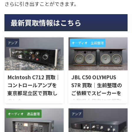
さらに引き出すことができます。
最新買取情報はこちら
アンプ
オーディオ 生前整理
McIntosh C712 買取｜
JBL C50 OLYMPUS
コントロールアンプを
S7R 買取｜生前整理の
東京都足立区で買取し
ご依頼でスピーカーを
ました
山梨県大月市にて買取
しました
東京都足立区で、McIntoshの
オーディオ 遺品整理
アンプ
コントロールアンプ「C712」
山梨県大月市で、生前整理に伴
を出張買取させていただきま
いJBLの大型スピーカー「C50
した。今回のお品物は、
OLYMPUS S7R」を出張買取さ