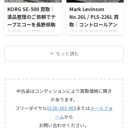
備えたモデルです。査定では、
デザインとリモート操作機能
お品物は、長年大切に音楽を
左右チャン ...
を備えた2chソリッドステート
KORG SE-500 買取｜
Mark Levinson
楽しまれてきたご本人様より、
式のコントロールアンプで、左
オーディオ機器の整理を進めた
遺品整理のご依頼でテ
No.26L / PLS-226L 買
右チャンネルの音出し、入力
いとのご相談をいただいたも
ープエコーを長野県駒
取｜コントロールアン
切替、ボリューム、トーンコン
のです。 JBL C50 OLYMPUS
トロール、MMフォノ入力、バ
ケ根市にて買取しまし
プを東京都港区で買取
S7Rは、Olympus専用エンクロ
ランス出力、データポート、
ージャーにLE15Aウーファー、
た
しました
外観コンディション、リモコン
PR15パッシブラジエーター、
長野県駒ケ根市で、遺品整理に
東京都港区で、Mark Levinson
など付属品の有無を確認しな
LE85ドライバー、HL91ホー
もっと読む
伴いKORGのテープエコー
のコントロールアンプ
がら査定いたしました。 買取
ン、LX5ネットワークなどを組
「SE-500 Stage Echo」を出張
「No.26L / PLS-226L」を出張
商品：McIntosh C712 メーカ
み合わせたヴィンテージJBLの
買取させていただきました。
買取させていただきました。
ー：McIntosh / マッキントッ
スピーカーシステムです。査定
今回のお品物は、前オーナー
今回のお品物は、アンプ部
シュ 型番： ...
では、左右ペアの音 ...
様が大切に保管されていたヴ
No.26Lと外部電源部PLS-226L
ィンテージのテープエコーで、
で構成されるセパレートタイ
ご家族様より「価値があるも
プのプリアンプで、左右チャン
中古品はコンディションにより買取価格に開き
のか分からないので、処分する
ネルの音出し状態、入力切
があります。
前に見てほしい」とご相談い
替、ボリューム、バランス、
フリーダイヤル
0120-363-969
または
メールフォ
ただいたものです。 KORG SE-
位相切替、バランス出力、フ
500は、テープを使用したアナ
ォノカードやバランス入力カ
ーム
から
ログエコーならではの揺らぎ
ードの有無、電源部の状態、
お問い合わせください。
や質感を楽しめる機材です。査
接続ケーブル、外観コンディシ