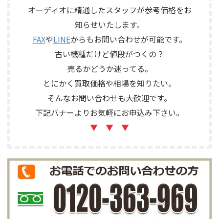
定では、通電状態、音出し、
ョン、取扱説明書など付属品の
オーディオに精通したスタッフが参考価格をお
テープ走行、録音・再生ヘッ
有無を確認しながら査定いた
知らせいたします。
ド、エコー音の出方、各入力端
しました。 買取商品：Mark
子、出力端子、外部コントロ ...
Levinson N ...
FAX
や
LINE
からもお問い合わせが可能です。
古い機種だけど値段がつくの？
売るかどうか迷ってる。
とにかく買取価格や相場を知りたい。
そんなお問い合わせも大歓迎です。
下記バナーよりお気軽にお申込み下さい。
▼ ▼ ▼