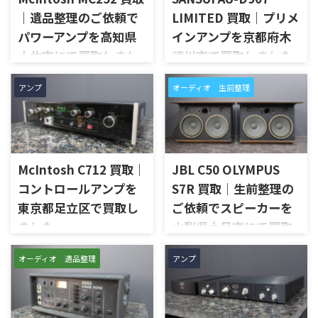
｜遺品整理のご依頼で
LIMITED 買取｜プリメ
パワーアンプを高知県
インアンプを京都府木
土佐市にて買取しまし
津川市で買取しました
た
京都府木津川市で、SANSUIの
アンプ
オーディオ 生前整理
プリメインアンプ「AU-D907
高知県土佐市で、遺品整理に伴
LIMITED」を出張買取させてい
いMcIntoshのステレオパワー
ただきました。今回のお品物
アンプ「MC252」を出張買取さ
は、AU-D907をベースに各部の
せていただきました。今回の
高品位化が図られたLimitedモ
お品物は、ご家族様より「大
デルで、左右チャンネルの音出
McIntosh C712 買取｜
JBL C50 OLYMPUS
切に使われていたオーディオ機
し状態、入力切替、ボリュー
器なので、価値を分かるところ
コントロールアンプを
S7R 買取｜生前整理の
ム、トーンコントロール、フォ
に見てほしい」とご相談いた
東京都足立区で買取し
ご依頼でスピーカーを
ノ入力、スピーカー出力、Pre
だいたものです。 McIntosh
Out、Main Amp入力、外観コ
ました
山梨県大月市にて買取
MC252は、250W×2chの出力
ンディション、取扱説明書など
を備えた2チャンネルパワーア
しました
東京都足立区で、McIntoshの
付属品の有無を確認しながら
ンプで、同社らしいブルーのパ
オーディオ 遺品整理
アンプ
コントロールアンプ「C712」
山梨県大月市で、生前整理に伴
査定いたしました。 買取商
ワーメーター、ガラスフロント
を出張買取させていただきま
いJBLの大型スピーカー「C50
品：SANSUI AU-D907 LIMITED
パネル、Autoformer、Power
した。今回のお品物は、
OLYMPUS S7R」を出張買取さ
メーカー：SANSUI / 山水 / ...
Guard、Sentry Monitorなどを
McIntoshらしいガラスパネル
せていただきました。今回の