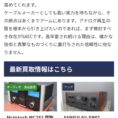
高めてくれます。
ケーブルメーカーとしても高い実力を持ちながら、そ
の原点はあくまでアームにあります。アナログ再生の
質を根本から引き上げたいのであれば、まず検討すべ
き存在がSAECです。長年愛され続ける理由は、確かな
技術と真摯なものづくりに裏打ちされた信頼性に他な
りません。
最新買取情報はこちら
オーディオ 遺品整理
アンプ
McIntosh MC252 買取
SANSUI AU-D907