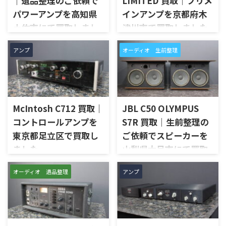
｜遺品整理のご依頼で
LIMITED 買取｜プリメ
パワーアンプを高知県
インアンプを京都府木
土佐市にて買取しまし
津川市で買取しました
た
京都府木津川市で、SANSUIの
アンプ
オーディオ 生前整理
プリメインアンプ「AU-D907
高知県土佐市で、遺品整理に伴
LIMITED」を出張買取させてい
いMcIntoshのステレオパワー
ただきました。今回のお品物
アンプ「MC252」を出張買取さ
は、AU-D907をベースに各部の
せていただきました。今回の
高品位化が図られたLimitedモ
お品物は、ご家族様より「大
デルで、左右チャンネルの音出
McIntosh C712 買取｜
JBL C50 OLYMPUS
切に使われていたオーディオ機
し状態、入力切替、ボリュー
器なので、価値を分かるところ
コントロールアンプを
S7R 買取｜生前整理の
ム、トーンコントロール、フォ
に見てほしい」とご相談いた
東京都足立区で買取し
ご依頼でスピーカーを
ノ入力、スピーカー出力、Pre
だいたものです。 McIntosh
Out、Main Amp入力、外観コ
ました
山梨県大月市にて買取
MC252は、250W×2chの出力
ンディション、取扱説明書など
を備えた2チャンネルパワーア
しました
東京都足立区で、McIntoshの
付属品の有無を確認しながら
ンプで、同社らしいブルーのパ
オーディオ 遺品整理
アンプ
コントロールアンプ「C712」
山梨県大月市で、生前整理に伴
査定いたしました。 買取商
ワーメーター、ガラスフロント
を出張買取させていただきま
いJBLの大型スピーカー「C50
品：SANSUI AU-D907 LIMITED
パネル、Autoformer、Power
した。今回のお品物は、
OLYMPUS S7R」を出張買取さ
メーカー：SANSUI / 山水 / ...
Guard、Sentry Monitorなどを
McIntoshらしいガラスパネル
せていただきました。今回の
備えたモデルです。査定では、
デザインとリモート操作機能
お品物は、長年大切に音楽を
左右チャン ...