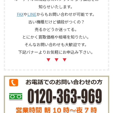
テープ走行、録音・再生ヘッ
有無を確認しながら査定いた
知らせいたします。
ド、エコー音の出方、各入力端
しました。 買取商品：Mark
子、出力端子、外部コントロ ...
Levinson N ...
FAX
や
LINE
からもお問い合わせが可能です。
古い機種だけど値段がつくの？
売るかどうか迷ってる。
とにかく買取価格や相場を知りたい。
そんなお問い合わせも大歓迎です。
下記バナーよりお気軽にお申込み下さい。
▼ ▼ ▼