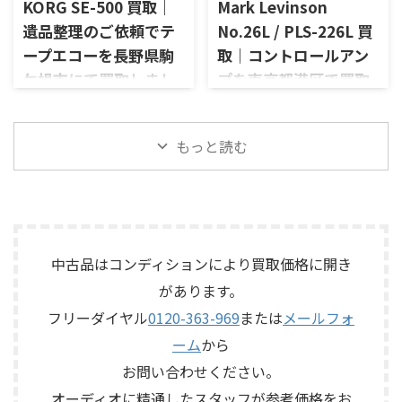
を備えた2chソリッドステート
KORG SE-500 買取｜
Mark Levinson
楽しまれてきたご本人様より、
式のコントロールアンプで、左
オーディオ機器の整理を進めた
遺品整理のご依頼でテ
No.26L / PLS-226L 買
右チャンネルの音出し、入力
いとのご相談をいただいたも
ープエコーを長野県駒
取｜コントロールアン
切替、ボリューム、トーンコン
のです。 JBL C50 OLYMPUS
トロール、MMフォノ入力、バ
ケ根市にて買取しまし
プを東京都港区で買取
S7Rは、Olympus専用エンクロ
ランス出力、データポート、
ージャーにLE15Aウーファー、
た
しました
外観コンディション、リモコン
PR15パッシブラジエーター、
長野県駒ケ根市で、遺品整理に
東京都港区で、Mark Levinson
など付属品の有無を確認しな
LE85ドライバー、HL91ホー
もっと読む
伴いKORGのテープエコー
のコントロールアンプ
がら査定いたしました。 買取
ン、LX5ネットワークなどを組
「SE-500 Stage Echo」を出張
「No.26L / PLS-226L」を出張
商品：McIntosh C712 メーカ
み合わせたヴィンテージJBLの
買取させていただきました。
買取させていただきました。
ー：McIntosh / マッキントッ
スピーカーシステムです。査定
今回のお品物は、前オーナー
今回のお品物は、アンプ部
シュ 型番： ...
では、左右ペアの音 ...
様が大切に保管されていたヴ
No.26Lと外部電源部PLS-226L
ィンテージのテープエコーで、
で構成されるセパレートタイ
ご家族様より「価値があるも
プのプリアンプで、左右チャン
中古品はコンディションにより買取価格に開き
のか分からないので、処分する
ネルの音出し状態、入力切
があります。
前に見てほしい」とご相談い
替、ボリューム、バランス、
フリーダイヤル
0120-363-969
または
メールフォ
ただいたものです。 KORG SE-
位相切替、バランス出力、フ
500は、テープを使用したアナ
ォノカードやバランス入力カ
ーム
から
ログエコーならではの揺らぎ
ードの有無、電源部の状態、
お問い合わせください。
や質感を楽しめる機材です。査
接続ケーブル、外観コンディシ
定では、通電状態、音出し、
ョン、取扱説明書など付属品の
オーディオに精通したスタッフが参考価格をお