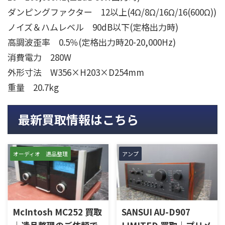
ダンピングファクター 12以上(4Ω/8Ω/16Ω/16(600Ω))
ノイズ＆ハムレベル 90dB以下(定格出力時)
高調波歪率 0.5％(定格出力時20-20,000Hz)
消費電力 280W
外形寸法 W356×H203×D254mm
重量 20.7kg
最新買取情報はこちら
オーディオ 遺品整理
アンプ
McIntosh MC252 買取
SANSUI AU-D907