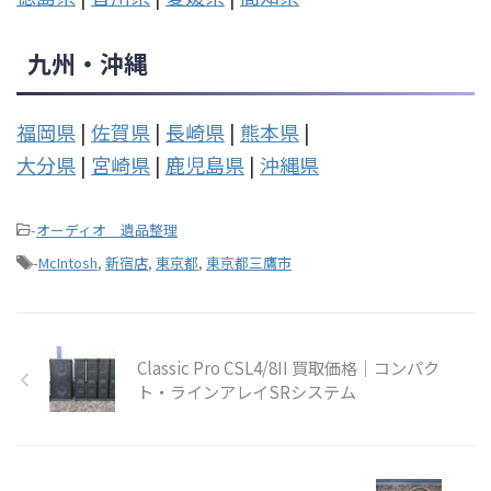
九州・沖縄
福岡県
|
佐賀県
|
長崎県
|
熊本県
|
大分県
|
宮崎県
|
鹿児島県
|
沖縄県
-
オーディオ 遺品整理
-
McIntosh
,
新宿店
,
東京都
,
東京都三鷹市
Classic Pro CSL4/8II 買取価格｜コンパク
ト・ラインアレイSRシステム