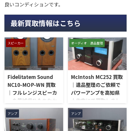
良いコンディションです。
最新買取情報はこちら
スピーカー
オーディオ 遺品整理
Fidelitatem Sound
McIntosh MC252 買取
NC10-MOP-WN 買取
｜遺品整理のご依頼で
｜フルレンジスピーカ
パワーアンプを高知県
ーを茨城県ひたちなか
土佐市にて買取しまし
市で買取しました
た
アンプ
アンプ
茨城県ひたちなか市で、
高知県土佐市で、遺品整理に伴
Fidelitatem Soundのフルレン
いMcIntoshのステレオパワー
ジスピーカー「NC10-MOP-
アンプ「MC252」を出張買取さ