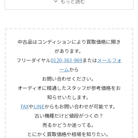
もっと読む
いJBLの大型スピーカー「C50
伴いKORGのテープエコー
品：SANSUI AU-D907 LIMITED
がら査定いたしました。 買取
OLYMPUS S7R」を出張買取さ
「SE-500 Stage Echo」を出張
メーカー：SANSUI / 山水 / ...
商品：McIntosh C712 メーカ
せていただきました。今回の
買取させていただきました。
ー：McIntosh / マッキントッ
お品物は、長年大切に音楽を
今回のお品物は、前オーナー
シュ 型番： ...
楽しまれてきたご本人様より、
様が大切に保管されていたヴ
オーディオ機器の整理を進めた
ィンテージのテープエコーで、
いとのご相談をいただいたも
ご家族様より「価値があるも
中古品はコンディションにより買取価格に開き
のです。 JBL C50 OLYMPUS
のか分からないので、処分する
があります。
S7Rは、Olympus専用エンクロ
前に見てほしい」とご相談い
フリーダイヤル
0120-363-969
または
メールフォ
ージャーにLE15Aウーファー、
ただいたものです。 KORG SE-
PR15パッシブラジエーター、
500は、テープを使用したアナ
ーム
から
LE85ドライバー、HL91ホー
ログエコーならではの揺らぎ
お問い合わせください。
ン、LX5ネットワークなどを組
や質感を楽しめる機材です。査
み合わせたヴィンテージJBLの
定では、通電状態、音出し、
オーディオに精通したスタッフが参考価格をお
スピーカーシステムです。査定
テープ走行、録音・再生ヘッ
知らせいたします。
では、左右ペアの音 ...
ド、エコー音の出方、各入力端
子、出力端子、外部コントロ ...
FAX
や
LINE
からもお問い合わせが可能です。
古い機種だけど値段がつくの？
売るかどうか迷ってる。
とにかく買取価格や相場を知りたい。