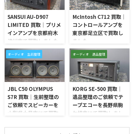
WN」を出張買取させていただ
せていただきました。今回の
きました。今回のお品物は、
お品物は、ご家族様より「大
SANSUI AU-D907
McIntosh C712 買取｜
Markaudioのフルレンジユニッ
切に使われていたオーディオ機
トを使用したNC10系のスピー
器なので、価値を分かるところ
LIMITED 買取｜プリメ
コントロールアンプを
カーシステムで、左右ペアの音
に見てほしい」とご相談いた
インアンプを京都府木
東京都足立区で買取し
出し状態、ユニットの状態、
だいたものです。 McIntosh
津川市で買取しました
ました
無垢材エンクロージャー、スピ
MC252は、250W×2chの出力
ーカー端子、外観コンディショ
を備えた2チャンネルパワーア
京都府木津川市で、SANSUIの
東京都足立区で、McIntoshの
ン、元箱や取扱資料など付属品
ンプで、同社らしいブルーのパ
オーディオ 生前整理
オーディオ 遺品整理
プリメインアンプ「AU-D907
コントロールアンプ「C712」
の有無を確認しながら査定い
ワーメーター、ガラスフロント
LIMITED」を出張買取させてい
を出張買取させていただきま
たしました。 NC10-MOP-WN
パネル、Autoformer、Power
ただきました。今回のお品物
した。今回のお品物は、
は、公式情報ではNC10_MOP
Guard、Sentry Monitorなどを
は、AU-D907をベースに各部の
McIntoshらしいガラスパネル
系やNC10_MAOP系としても表
備えたモデルです。査定では、
高品位化が図られたLimitedモ
デザインとリモート操作機能
記が見られるモデルです。検 ...
左右チャン ...
デルで、左右チャンネルの音出
を備えた2chソリッドステート
JBL C50 OLYMPUS
KORG SE-500 買取｜
し状態、入力切替、ボリュー
式のコントロールアンプで、左
S7R 買取｜生前整理の
遺品整理のご依頼でテ
ム、トーンコントロール、フォ
右チャンネルの音出し、入力
ご依頼でスピーカーを
ープエコーを長野県駒
ノ入力、スピーカー出力、Pre
切替、ボリューム、トーンコン
Out、Main Amp入力、外観コ
トロール、MMフォノ入力、バ
山梨県大月市にて買取
ケ根市にて買取しまし
ンディション、取扱説明書など
ランス出力、データポート、
しました
た
付属品の有無を確認しながら
外観コンディション、リモコン
山梨県大月市で、生前整理に伴
長野県駒ケ根市で、遺品整理に
査定いたしました。 買取商
など付属品の有無を確認しな