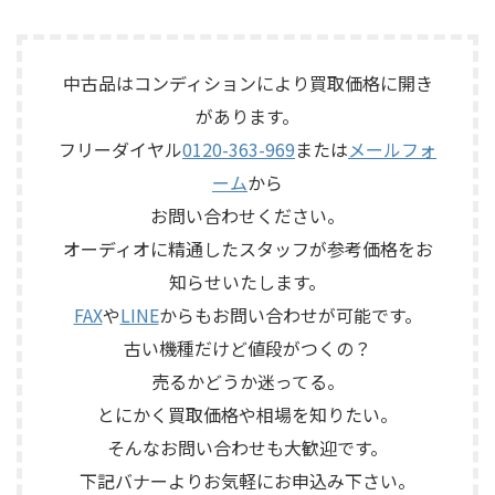
お品物は、長年大切に音楽を
今回のお品物は、前オーナー
シュ 型番： ...
楽しまれてきたご本人様より、
様が大切に保管されていたヴ
オーディオ機器の整理を進めた
ィンテージのテープエコーで、
いとのご相談をいただいたも
ご家族様より「価値があるも
中古品はコンディションにより買取価格に開き
のです。 JBL C50 OLYMPUS
のか分からないので、処分する
があります。
S7Rは、Olympus専用エンクロ
前に見てほしい」とご相談い
フリーダイヤル
0120-363-969
または
メールフォ
ージャーにLE15Aウーファー、
ただいたものです。 KORG SE-
PR15パッシブラジエーター、
500は、テープを使用したアナ
ーム
から
LE85ドライバー、HL91ホー
ログエコーならではの揺らぎ
お問い合わせください。
ン、LX5ネットワークなどを組
や質感を楽しめる機材です。査
み合わせたヴィンテージJBLの
定では、通電状態、音出し、
オーディオに精通したスタッフが参考価格をお
スピーカーシステムです。査定
テープ走行、録音・再生ヘッ
知らせいたします。
では、左右ペアの音 ...
ド、エコー音の出方、各入力端
子、出力端子、外部コントロ ...
FAX
や
LINE
からもお問い合わせが可能です。
古い機種だけど値段がつくの？
売るかどうか迷ってる。
とにかく買取価格や相場を知りたい。
そんなお問い合わせも大歓迎です。
下記バナーよりお気軽にお申込み下さい。