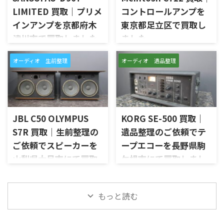
トを使用したNC10系のスピー
器なので、価値を分かるところ
LIMITED 買取｜プリメ
コントロールアンプを
カーシステムで、左右ペアの音
に見てほしい」とご相談いた
インアンプを京都府木
東京都足立区で買取し
出し状態、ユニットの状態、
だいたものです。 McIntosh
津川市で買取しました
ました
無垢材エンクロージャー、スピ
MC252は、250W×2chの出力
ーカー端子、外観コンディショ
を備えた2チャンネルパワーア
京都府木津川市で、SANSUIの
東京都足立区で、McIntoshの
ン、元箱や取扱資料など付属品
ンプで、同社らしいブルーのパ
オーディオ 生前整理
オーディオ 遺品整理
プリメインアンプ「AU-D907
コントロールアンプ「C712」
の有無を確認しながら査定い
ワーメーター、ガラスフロント
LIMITED」を出張買取させてい
を出張買取させていただきま
たしました。 NC10-MOP-WN
パネル、Autoformer、Power
ただきました。今回のお品物
した。今回のお品物は、
は、公式情報ではNC10_MOP
Guard、Sentry Monitorなどを
は、AU-D907をベースに各部の
McIntoshらしいガラスパネル
系やNC10_MAOP系としても表
備えたモデルです。査定では、
高品位化が図られたLimitedモ
デザインとリモート操作機能
記が見られるモデルです。検 ...
左右チャン ...
デルで、左右チャンネルの音出
を備えた2chソリッドステート
JBL C50 OLYMPUS
KORG SE-500 買取｜
し状態、入力切替、ボリュー
式のコントロールアンプで、左
S7R 買取｜生前整理の
遺品整理のご依頼でテ
ム、トーンコントロール、フォ
右チャンネルの音出し、入力
ご依頼でスピーカーを
ープエコーを長野県駒
ノ入力、スピーカー出力、Pre
切替、ボリューム、トーンコン
Out、Main Amp入力、外観コ
トロール、MMフォノ入力、バ
山梨県大月市にて買取
ケ根市にて買取しまし
ンディション、取扱説明書など
ランス出力、データポート、
しました
た
付属品の有無を確認しながら
外観コンディション、リモコン
山梨県大月市で、生前整理に伴
長野県駒ケ根市で、遺品整理に
査定いたしました。 買取商
など付属品の有無を確認しな
もっと読む
いJBLの大型スピーカー「C50
伴いKORGのテープエコー
品：SANSUI AU-D907 LIMITED
がら査定いたしました。 買取
OLYMPUS S7R」を出張買取さ
「SE-500 Stage Echo」を出張
メーカー：SANSUI / 山水 / ...
商品：McIntosh C712 メーカ
せていただきました。今回の
買取させていただきました。
ー：McIntosh / マッキントッ