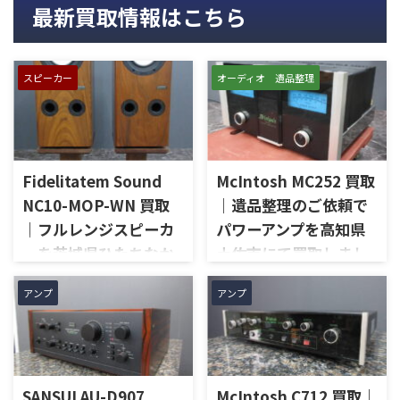
最新買取情報はこちら
スピーカー
オーディオ 遺品整理
Fidelitatem Sound
McIntosh MC252 買取
NC10-MOP-WN 買取
｜遺品整理のご依頼で
｜フルレンジスピーカ
パワーアンプを高知県
ーを茨城県ひたちなか
土佐市にて買取しまし
市で買取しました
た
アンプ
アンプ
茨城県ひたちなか市で、
高知県土佐市で、遺品整理に伴
Fidelitatem Soundのフルレン
いMcIntoshのステレオパワー
ジスピーカー「NC10-MOP-
アンプ「MC252」を出張買取さ
WN」を出張買取させていただ
せていただきました。今回の
きました。今回のお品物は、
お品物は、ご家族様より「大
SANSUI AU-D907
McIntosh C712 買取｜
Markaudioのフルレンジユニッ
切に使われていたオーディオ機