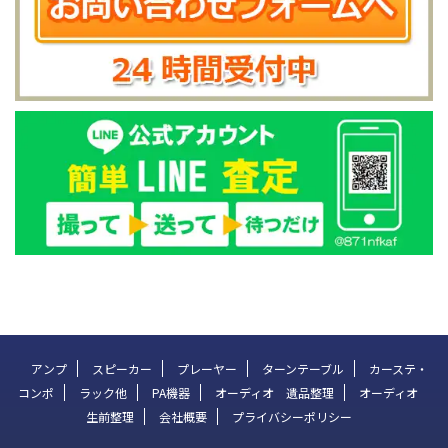
アンプ
スピーカー
プレーヤー
ターンテーブル
カーステ・
コンポ
ラック他
PA機器
オーディオ 遺品整理
オーディオ
生前整理
会社概要
プライバシーポリシー