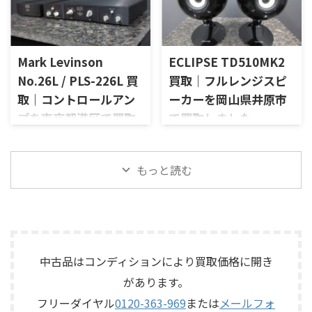
いJBLの大型スピーカー「C50
伴いKORGのテープエコー
品：SANSUI AU-D907 LIMITED
がら査定いたしました。 買取
OLYMPUS S7R」を出張買取さ
「SE-500 Stage Echo」を出張
メーカー：SANSUI / 山水 / ...
商品：McIntosh C712 メーカ
せていただきました。今回の
買取させていただきました。
ー：McIntosh / マッキントッ
お品物は、長年大切に音楽を
今回のお品物は、前オーナー
シュ 型番： ...
Mark Levinson
ECLIPSE TD510MK2
楽しまれてきたご本人様より、
様が大切に保管されていたヴ
オーディオ機器の整理を進めた
ィンテージのテープエコーで、
No.26L / PLS-226L 買
買取｜フルレンジスピ
いとのご相談をいただいたも
ご家族様より「価値があるも
取｜コントロールアン
ーカーを岡山県井原市
のです。 JBL C50 OLYMPUS
のか分からないので、処分する
プを東京都港区で買取
で買取しました
S7Rは、Olympus専用エンクロ
前に見てほしい」とご相談い
ージャーにLE15Aウーファー、
ただいたものです。 KORG SE-
しました
岡山県井原市で、ECLIPSEのフ
PR15パッシブラジエーター、
500は、テープを使用したアナ
ルレンジスピーカー
東京都港区で、Mark Levinson
LE85ドライバー、HL91ホー
ログエコーならではの揺らぎ
「TD510MK2」を出張買取させ
もっと読む
のコントロールアンプ
ン、LX5ネットワークなどを組
や質感を楽しめる機材です。査
ていただきました。今回のお
「No.26L / PLS-226L」を出張
み合わせたヴィンテージJBLの
定では、通電状態、音出し、
品物は、10cm口径フルレンジ
買取させていただきました。
スピーカーシステムです。査定
テープ走行、録音・再生ヘッ
ユニットを搭載したタイムド
今回のお品物は、アンプ部
では、左右ペアの音 ...
ド、エコー音の出方、各入力端
メイン思想のスピーカーシス
No.26Lと外部電源部PLS-226L
子、出力端子、外部コントロ ...
テムで、左右ペアの音出し状
で構成されるセパレートタイ
態、ユニットの状態、エッグ
プのプリアンプで、左右チャン
中古品はコンディションにより買取価格に開き
シェル型エンクロージャー、角
ネルの音出し状態、入力切
があります。
度調整機構、スピーカー端
替、ボリューム、バランス、
子、外観コンディション、保護
フリーダイヤル
0120-363-969
または
メールフォ
位相切替、バランス出力、フ