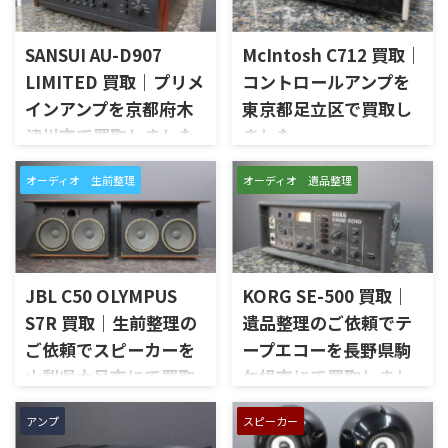
SANSUI AU-D907
McIntosh C712 買取｜
LIMITED 買取｜プリメ
コントロールアンプを
インアンプを京都府木
東京都足立区で買取し
津川市で買取しました
ました
京都府木津川市で、SANSUIの
東京都足立区で、McIntoshの
オーディオ 生前整理
オーディオ 遺品整理
プリメインアンプ「AU-D907
コントロールアンプ「C712」
LIMITED」を出張買取させてい
を出張買取させていただきま
ただきました。今回のお品物
した。今回のお品物は、
は、AU-D907をベースに各部の
McIntoshらしいガラスパネル
高品位化が図られたLimitedモ
デザインとリモート操作機能
デルで、左右チャンネルの音出
を備えた2chソリッドステート
JBL C50 OLYMPUS
KORG SE-500 買取｜
し状態、入力切替、ボリュー
式のコントロールアンプで、左
S7R 買取｜生前整理の
遺品整理のご依頼でテ
ム、トーンコントロール、フォ
右チャンネルの音出し、入力
ご依頼でスピーカーを
ープエコーを長野県駒
ノ入力、スピーカー出力、Pre
切替、ボリューム、トーンコン
Out、Main Amp入力、外観コ
トロール、MMフォノ入力、バ
山梨県大月市にて買取
ケ根市にて買取しまし
ンディション、取扱説明書など
ランス出力、データポート、
しました
た
付属品の有無を確認しながら
外観コンディション、リモコン
アンプ
スピーカー
山梨県大月市で、生前整理に伴
長野県駒ケ根市で、遺品整理に
査定いたしました。 買取商
など付属品の有無を確認しな