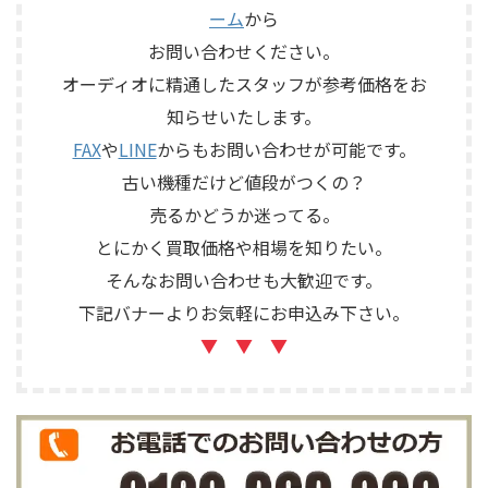
ネットやキャップなど付属品
ォノカードやバランス入力カ
ーム
から
の有無を確認しながら査定い
ードの有無、電源部の状態、
たしました。 買取商品：
お問い合わせください。
接続ケーブル、外観コンディシ
ECLIPSE TD510MK2 メーカー：
ョン、取扱説明書など付属品の
オーディオに精通したスタッフが参考価格をお
ECLIPSE / イクリプス 型番：
有無を確認しながら査定いた
知らせいたします。
TD510MK2 カテゴリ ...
しました。 買取商品：Mark
Levinson N ...
FAX
や
LINE
からもお問い合わせが可能です。
古い機種だけど値段がつくの？
売るかどうか迷ってる。
とにかく買取価格や相場を知りたい。
そんなお問い合わせも大歓迎です。
下記バナーよりお気軽にお申込み下さい。
▼ ▼ ▼