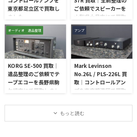
コントロールアンプを
S7R 買取｜生前整理の
ム、トーンコントロール、フォ
に見てほしい」とご相談いた
東京都足立区で買取し
ご依頼でスピーカーを
ノ入力、スピーカー出力、Pre
だいたものです。 McIntosh
Out、Main Amp入力、外観コ
ました
山梨県大月市にて買取
MC252は、250W×2chの出力
ンディション、取扱説明書など
を備えた2チャンネルパワーア
しました
東京都足立区で、McIntoshの
付属品の有無を確認しながら
ンプで、同社らしいブルーのパ
オーディオ 遺品整理
アンプ
コントロールアンプ「C712」
山梨県大月市で、生前整理に伴
査定いたしました。 買取商
ワーメーター、ガラスフロント
を出張買取させていただきま
いJBLの大型スピーカー「C50
品：SANSUI AU-D907 LIMITED
パネル、Autoformer、Power
した。今回のお品物は、
OLYMPUS S7R」を出張買取さ
メーカー：SANSUI / 山水 / ...
Guard、Sentry Monitorなどを
McIntoshらしいガラスパネル
せていただきました。今回の
備えたモデルです。査定では、
デザインとリモート操作機能
お品物は、長年大切に音楽を
左右チャン ...
を備えた2chソリッドステート
KORG SE-500 買取｜
Mark Levinson
楽しまれてきたご本人様より、
式のコントロールアンプで、左
オーディオ機器の整理を進めた
遺品整理のご依頼でテ
No.26L / PLS-226L 買
右チャンネルの音出し、入力
いとのご相談をいただいたも
ープエコーを長野県駒
取｜コントロールアン
切替、ボリューム、トーンコン
のです。 JBL C50 OLYMPUS
トロール、MMフォノ入力、バ
ケ根市にて買取しまし
プを東京都港区で買取
S7Rは、Olympus専用エンクロ
ランス出力、データポート、
ージャーにLE15Aウーファー、
た
しました
外観コンディション、リモコン
PR15パッシブラジエーター、
長野県駒ケ根市で、遺品整理に
東京都港区で、Mark Levinson
など付属品の有無を確認しな
LE85ドライバー、HL91ホー
もっと読む
伴いKORGのテープエコー
のコントロールアンプ
がら査定いたしました。 買取
ン、LX5ネットワークなどを組
「SE-500 Stage Echo」を出張
「No.26L / PLS-226L」を出張
商品：McIntosh C712 メーカ
み合わせたヴィンテージJBLの
買取させていただきました。
買取させていただきました。
ー：McIntosh / マッキントッ
スピーカーシステムです。査定
今回のお品物は、前オーナー
今回のお品物は、アンプ部
シュ 型番： ...
では、左右ペアの音 ...