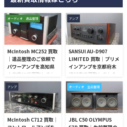
オーディオ 遺品整理
アンプ
McIntosh MC252 買取
SANSUI AU-D907
｜遺品整理のご依頼で
LIMITED 買取｜プリメ
パワーアンプを高知県
インアンプを京都府木
土佐市にて買取しまし
津川市で買取しました
た
京都府木津川市で、SANSUIの
アンプ
オーディオ 生前整理
プリメインアンプ「AU-D907
高知県土佐市で、遺品整理に伴
LIMITED」を出張買取させてい
いMcIntoshのステレオパワー
ただきました。今回のお品物
アンプ「MC252」を出張買取さ
は、AU-D907をベースに各部の
せていただきました。今回の
高品位化が図られたLimitedモ
お品物は、ご家族様より「大
デルで、左右チャンネルの音出
McIntosh C712 買取｜
JBL C50 OLYMPUS
切に使われていたオーディオ機
し状態、入力切替、ボリュー
器なので、価値を分かるところ