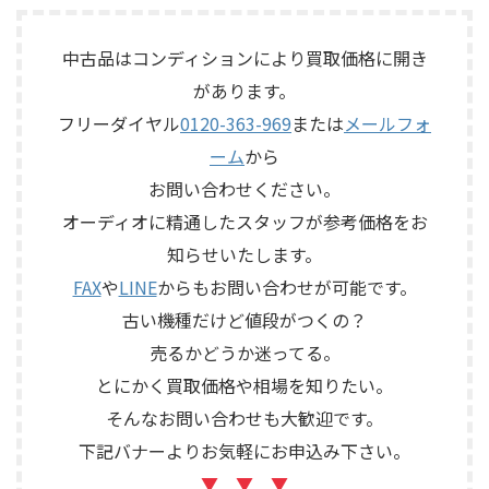
様が大切に保管されていたヴ
No.26Lと外部電源部PLS-226L
ィンテージのテープエコーで、
で構成されるセパレートタイ
ご家族様より「価値があるも
プのプリアンプで、左右チャン
中古品はコンディションにより買取価格に開き
のか分からないので、処分する
ネルの音出し状態、入力切
があります。
前に見てほしい」とご相談い
替、ボリューム、バランス、
フリーダイヤル
0120-363-969
または
メールフォ
ただいたものです。 KORG SE-
位相切替、バランス出力、フ
500は、テープを使用したアナ
ォノカードやバランス入力カ
ーム
から
ログエコーならではの揺らぎ
ードの有無、電源部の状態、
お問い合わせください。
や質感を楽しめる機材です。査
接続ケーブル、外観コンディシ
定では、通電状態、音出し、
ョン、取扱説明書など付属品の
オーディオに精通したスタッフが参考価格をお
テープ走行、録音・再生ヘッ
有無を確認しながら査定いた
知らせいたします。
ド、エコー音の出方、各入力端
しました。 買取商品：Mark
子、出力端子、外部コントロ ...
Levinson N ...
FAX
や
LINE
からもお問い合わせが可能です。
古い機種だけど値段がつくの？
売るかどうか迷ってる。
とにかく買取価格や相場を知りたい。
そんなお問い合わせも大歓迎です。
下記バナーよりお気軽にお申込み下さい。
▼ ▼ ▼