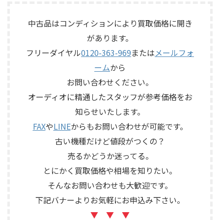
子、出力端子、外部コントロ ...
Levinson N ...
テムで、左右ペアの音出し状
ライン出力、EtherSound
態、ユニットの状態、エッグ
IN/OUT、NETWORK端子、ヘッ
中古品はコンディションにより買取価格に開き
シェル型エンクロージャー、角
ドアンプリモート、ファンタム
があります。
度調整機構、スピーカー端
電源、外観コンディション、電
子、外観コンディション、保護
源コードや取扱説明書など付
フリーダイヤル
0120-363-969
または
メールフォ
ネットやキャップなど付属品
属品の有無を確認しながら査
ーム
から
の有無を確認しながら査定い
定いたしました。 買取商品：
たしました。 買取商品：
YAMAHA SB168-ES メーカー：
お問い合わせください。
ECLIPSE TD510MK2 メーカー：
YAMAHA / ヤマハ 型番：
オーディオに精通したスタッフが参考価格をお
ECLIPSE / イクリプス 型番：
SB168-ES カ ...
知らせいたします。
TD510MK2 カテゴリ ...
FAX
や
LINE
からもお問い合わせが可能です。
古い機種だけど値段がつくの？
売るかどうか迷ってる。
とにかく買取価格や相場を知りたい。
そんなお問い合わせも大歓迎です。
下記バナーよりお気軽にお申込み下さい。
▼ ▼ ▼