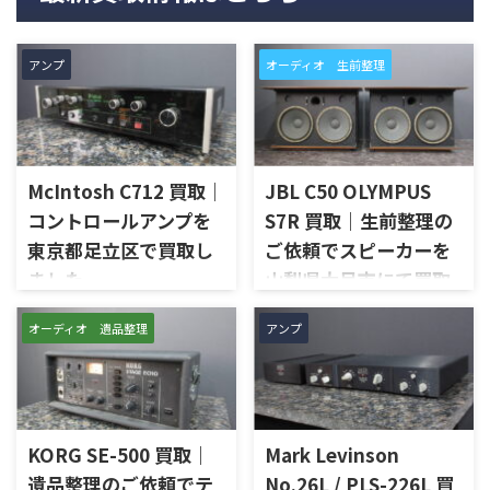
アンプ
オーディオ 生前整理
McIntosh C712 買取｜
JBL C50 OLYMPUS
コントロールアンプを
S7R 買取｜生前整理の
東京都足立区で買取し
ご依頼でスピーカーを
ました
山梨県大月市にて買取
しました
東京都足立区で、McIntoshの
オーディオ 遺品整理
アンプ
コントロールアンプ「C712」
山梨県大月市で、生前整理に伴
を出張買取させていただきま
いJBLの大型スピーカー「C50
した。今回のお品物は、
OLYMPUS S7R」を出張買取さ
McIntoshらしいガラスパネル
せていただきました。今回の
デザインとリモート操作機能
お品物は、長年大切に音楽を
を備えた2chソリッドステート
KORG SE-500 買取｜
Mark Levinson
楽しまれてきたご本人様より、
式のコントロールアンプで、左
オーディオ機器の整理を進めた
遺品整理のご依頼でテ
No.26L / PLS-226L 買