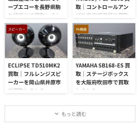
右チャンネルの音出し、入力
いとのご相談をいただいたも
ープエコーを長野県駒
取｜コントロールアン
切替、ボリューム、トーンコン
のです。 JBL C50 OLYMPUS
トロール、MMフォノ入力、バ
ケ根市にて買取しまし
プを東京都港区で買取
S7Rは、Olympus専用エンクロ
ランス出力、データポート、
ージャーにLE15Aウーファー、
た
しました
外観コンディション、リモコン
PR15パッシブラジエーター、
スピーカー
PA機器
長野県駒ケ根市で、遺品整理に
東京都港区で、Mark Levinson
など付属品の有無を確認しな
LE85ドライバー、HL91ホー
伴いKORGのテープエコー
のコントロールアンプ
がら査定いたしました。 買取
ン、LX5ネットワークなどを組
「SE-500 Stage Echo」を出張
「No.26L / PLS-226L」を出張
商品：McIntosh C712 メーカ
み合わせたヴィンテージJBLの
買取させていただきました。
買取させていただきました。
ー：McIntosh / マッキントッ
スピーカーシステムです。査定
今回のお品物は、前オーナー
今回のお品物は、アンプ部
シュ 型番： ...
では、左右ペアの音 ...
ECLIPSE TD510MK2
YAMAHA SB168-ES 買
様が大切に保管されていたヴ
No.26Lと外部電源部PLS-226L
ィンテージのテープエコーで、
で構成されるセパレートタイ
買取｜フルレンジスピ
取｜ステージボックス
ご家族様より「価値があるも
プのプリアンプで、左右チャン
ーカーを岡山県井原市
を大阪府吹田市で買取
のか分からないので、処分する
ネルの音出し状態、入力切
で買取しました
しました
前に見てほしい」とご相談い
替、ボリューム、バランス、
ただいたものです。 KORG SE-
位相切替、バランス出力、フ
岡山県井原市で、ECLIPSEのフ
大阪府吹田市で、YAMAHAのス
500は、テープを使用したアナ
ォノカードやバランス入力カ
ルレンジスピーカー
テージボックス「SB168-ES」
ログエコーならではの揺らぎ
ードの有無、電源部の状態、
「TD510MK2」を出張買取させ
を出張買取させていただきま
もっと読む
や質感を楽しめる機材です。査
接続ケーブル、外観コンディシ
ていただきました。今回のお
した。今回のお品物は、
定では、通電状態、音出し、
ョン、取扱説明書など付属品の
品物は、10cm口径フルレンジ
EtherSoundに対応した
テープ走行、録音・再生ヘッ
有無を確認しながら査定いた
ユニットを搭載したタイムド
16IN/8OUTのステージボックス
ド、エコー音の出方、各入力端
しました。 買取商品：Mark
メイン思想のスピーカーシス
で、通電状態、各マイク入力、