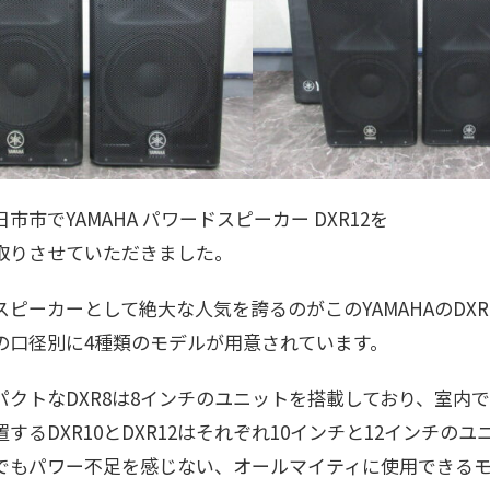
市市でYAMAHA パワードスピーカー DXR12を
取りさせていただきました。
スピーカーとして絶大な人気を誇るのがこのYAMAHAのDX
の口径別に4種類のモデルが用意されています。
パクトなDXR8は8インチのユニットを搭載しており、室内
置するDXR10とDXR12はそれぞれ10インチと12インチ
でもパワー不足を感じない、オールマイティに使用できる