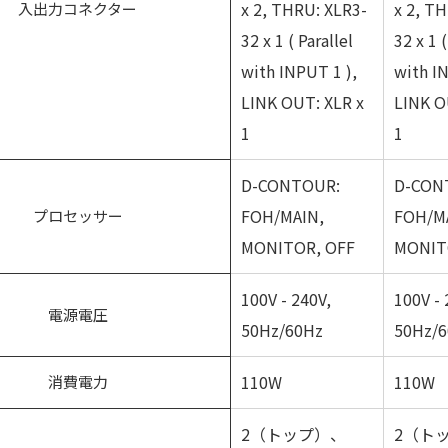
x 2, THRU: XLR3-
x 2, T
入出力コネクター
32 x 1 ( Parallel
32 x 1 (
with INPUT 1 ),
with I
LINK OUT: XLR x
LINK O
1
1
D-CONTOUR:
D-CON
FOH/MAIN,
FOH/M
プロセッサー
MONITOR, OFF
MONIT
100V - 240V,
100V - 
電源電圧
50Hz/60Hz
50Hz/6
110W
110W
消費電力
2（トップ）、
2（ト