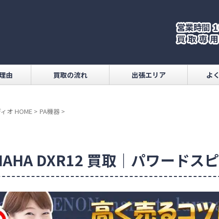
理由
買取の流れ
出張エリア
よ
ィオ HOME
>
PA機器
>
MAHA DXR12 買取｜パワードス