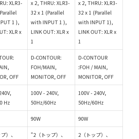
HRU: XLR3-
x 2, THRU: XLR3-
x 2, THRU: XLR3-
Parallel
32 x 1 (Parallel
32 x 1 (Parallel
NPUT 1 ),
with INPUT 1 ),
with INPUT 1),
UT: XLR x
LINK OUT: XLR x
LINK OUT: XLR x
1
1
TOUR:
D-CONTOUR:
D-CONTOUR
AIN,
FOH/MAIN,
:FOH / MAIN,
OR, OFF
MONITOR, OFF
MONITOR, OFF
240V,
100V - 240V,
100V - 240V,
0 Hz
50Hz/60Hz
50Hz/60Hz
90W
90W
ップ）、
"2（トップ）、
2（トップ）、