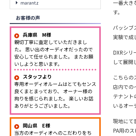
一番大き
marantz
す。
お客様の声
パッシブ
兵庫県 M様
実験で成
親切丁寧に査定していただきまし
た。 思い出のオーディオだったので
DXRシ
安心して任せられました。 またお願
して展開
いしようと思います。
スタッフより
こちらの
専用オーディオルームはとてもセンス
店内での
良くまとまっており、 オーナー様の
テナント
拘りを感じられました。 楽しいお話
いるオー
ありがとうございました。
現地にて
岡山県 E様
PA用の
当方のオーディオへのこだわりをち