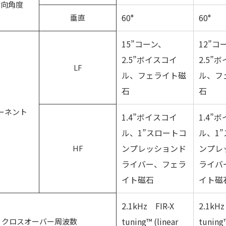
指向角度
60°
60°
垂直
15”コーン、
12”コ
2.5”ボイスコイ
2.5”
LF
ル、フェライト磁
ル、フ
石
石
ーネント
1.4”ボイスコイ
1.4”
ル、1”スロートコ
ル、1
ンプレッションド
ンプレ
HF
ライバー、フェラ
ライバ
イト磁石
イト磁
2.1kHz FIR-X
2.1kHz
tuning™ (linear
tuning™
クロスオーバー周波数