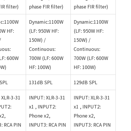
IR filter)
phase FIR filter)
phase FIR filter)
ic:1100W
Dynamic:1100W
Dynamic:1100W
50W HF:
(LF: 950W HF:
(LF: 950W HF:
/
150W) /
150W) /
uous:
Continuous:
Continuous:
LF: 600W
700W (LF: 600W
700W (LF: 600W
0W)
HF: 100W)
HF: 100W)
SPL
131dB SPL
129dB SPL
 XLR-3-31
INPUT: XLR-3-31
INPUT: XLR-3-31
NPUT2:
x1 , INPUT2:
x1 , INPUT2:
x2,
Phone x2,
Phone x2,
: RCA PIN
INPUT3: RCA PIN
INPUT3: RCA PIN