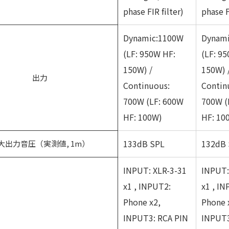
phase FIR filter)
phase F
Dynamic:1100W
Dynam
(LF: 950W HF:
(LF: 9
150W) /
150W) 
出力
Continuous:
Contin
700W (LF: 600W
700W (
HF: 100W)
HF: 10
133dB SPL
132dB 
大出力音圧（実測値, 1m）
INPUT: XLR-3-31
INPUT:
x1 , INPUT2:
x1 , I
Phone x2,
Phone 
INPUT3: RCA PIN
INPUT3