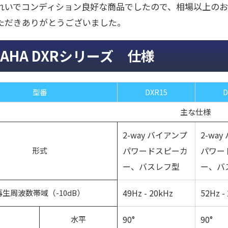
れいでコンディション良好な商品でしたので、相場以上の
ただきありがとうございました。
MAHA DXRシリーズ 仕様
型番
DXR15
D
主な仕様
2-way バイアンプ
2-wa
パワードスピーカ
パワー
形式
ー、バスレフ型
ー、バ
49Hz - 20kHz
52Hz -
再生周波数帯域（-10dB）
90°
90°
水平