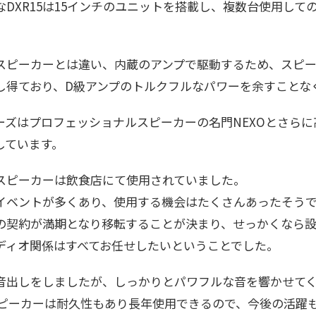
なDXR15は15インチのユニットを搭載し、複数台使用し
スピーカーとは違い、内蔵のアンプで駆動するため、スピ
し得ており、D級アンプのトルクフルなパワーを余すことな
リーズはプロフェッショナルスピーカーの名門NEXOとさら
しています。
スピーカーは飲食店にて使用されていました。
イベントが多くあり、使用する機会はたくさんあったそう
の契約が満期となり移転することが決まり、せっかくなら
ディオ関係はすべてお任せしたいということでした。
音出しをしましたが、しっかりとパワフルな音を響かせて
スピーカーは耐久性もあり長年使用できるので、今後の活躍