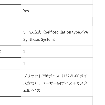
Yes
S／VA方式（Self oscillation type／VA
Synthesis System）
1
数
1
プリセット256ボイス（137VL-XGボイ
ス含む）、ユーザー64ボイス＋カスタ
ム6ボイス