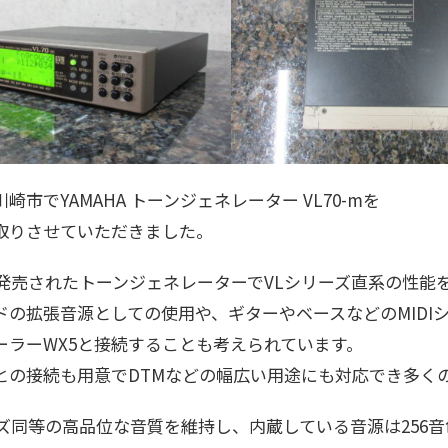
崎市でYAMAHA トーンジェネレーター VL70-mを
取りさせていただきました。
年に発売されたトーンジェネレーターでVLシリーズ直系の性
ドの拡張音源としての使用や、ギターやベースなどのMIDI
ーラーWX5と接続することも考えられています。
との接続も用意でDTMなどの幅広い用途にも対応でき多く
ーズ同等の高品位な音質を維持し、内蔵している音源は256