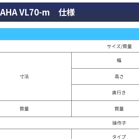
MAHA VL70-m 仕様
サイズ/質量
幅
寸法
高さ
奥行き
質量
質量
操作子
タイプ