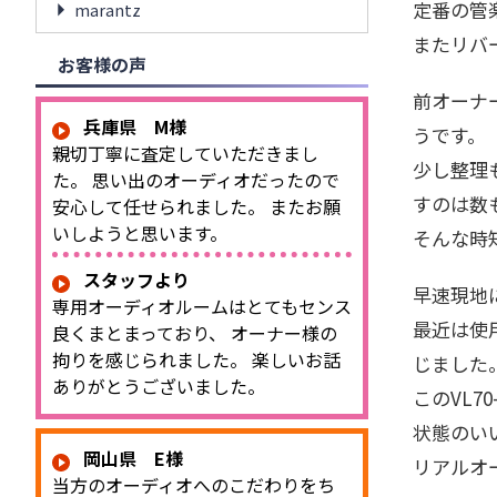
定番の管
marantz
またリバ
お客様の声
前オーナ
兵庫県 M様
うです。
親切丁寧に査定していただきまし
少し整理
た。 思い出のオーディオだったので
すのは数
安心して任せられました。 またお願
いしようと思います。
そんな時
スタッフより
早速現地
専用オーディオルームはとてもセンス
最近は使
良くまとまっており、 オーナー様の
拘りを感じられました。 楽しいお話
じました
ありがとうございました。
このVL
状態のい
岡山県 E様
リアルオ
当方のオーディオへのこだわりをち