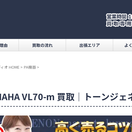
理由
買取の流れ
出張エリア
よ
ィオ HOME
>
PA機器
>
MAHA VL70-m 買取｜トーンジ