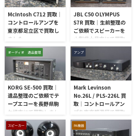
McIntosh C712 買取｜
JBL C50 OLYMPUS
コントロールアンプを
S7R 買取｜生前整理の
東京都足立区で買取し
ご依頼でスピーカーを
ました
山梨県大月市にて買取
しました
東京都足立区で、McIntoshの
オーディオ 遺品整理
アンプ
コントロールアンプ「C712」
山梨県大月市で、生前整理に伴
を出張買取させていただきま
いJBLの大型スピーカー「C50
した。今回のお品物は、
OLYMPUS S7R」を出張買取さ
McIntoshらしいガラスパネル
せていただきました。今回の
デザインとリモート操作機能
お品物は、長年大切に音楽を
を備えた2chソリッドステート
KORG SE-500 買取｜
Mark Levinson
楽しまれてきたご本人様より、
式のコントロールアンプで、左
オーディオ機器の整理を進めた
遺品整理のご依頼でテ
No.26L / PLS-226L 買
右チャンネルの音出し、入力
いとのご相談をいただいたも
ープエコーを長野県駒
取｜コントロールアン
切替、ボリューム、トーンコン
のです。 JBL C50 OLYMPUS
トロール、MMフォノ入力、バ
ケ根市にて買取しまし
プを東京都港区で買取
S7Rは、Olympus専用エンクロ
ランス出力、データポート、
ージャーにLE15Aウーファー、
た
しました
外観コンディション、リモコン
PR15パッシブラジエーター、
スピーカー
PA機器
長野県駒ケ根市で、遺品整理に
東京都港区で、Mark Levinson
など付属品の有無を確認しな
LE85ドライバー、HL91ホー
伴いKORGのテープエコー
のコントロールアンプ