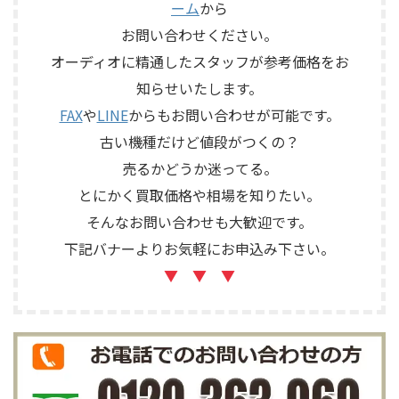
ーム
から
の有無を確認しながら査定い
定いたしました。 買取商品：
たしました。 買取商品：
YAMAHA SB168-ES メーカー：
お問い合わせください。
ECLIPSE TD510MK2 メーカー：
YAMAHA / ヤマハ 型番：
オーディオに精通したスタッフが参考価格をお
ECLIPSE / イクリプス 型番：
SB168-ES カ ...
知らせいたします。
TD510MK2 カテゴリ ...
FAX
や
LINE
からもお問い合わせが可能です。
古い機種だけど値段がつくの？
売るかどうか迷ってる。
とにかく買取価格や相場を知りたい。
そんなお問い合わせも大歓迎です。
下記バナーよりお気軽にお申込み下さい。
▼ ▼ ▼