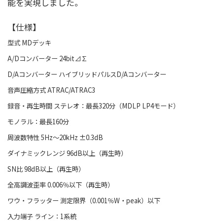
能を実現しました。
【仕様】
型式 MDデッキ
A/Dコンバーター 24bit⊿∑
D/Aコンバーター ハイブリッドパルスD/Aコンバーター
音声圧縮方式 ATRAC/ATRAC3
録音・再生時間 ステレオ：最長320分（MDLP LP4モード）
モノラル：最長160分
周波数特性 5Hz～20kHz ±0.3dB
ダイナミックレンジ 96dB以上（再生時）
SN比 98dB以上（再生時）
全高調波歪率 0.006％以下（再生時）
ワウ・フラッター 測定限界（0.001％W・peak）以下
入力端子 ライン：1系統