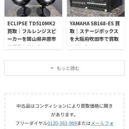
がら査定いたしました。 買取
ン、LX5ネットワークなどを組
「SE-500 Stage Echo」を出張
「No.26L / PLS-226L」を出張
商品：McIntosh C712 メーカ
み合わせたヴィンテージJBLの
買取させていただきました。
買取させていただきました。
ー：McIntosh / マッキントッ
スピーカーシステムです。査定
今回のお品物は、前オーナー
今回のお品物は、アンプ部
シュ 型番： ...
では、左右ペアの音 ...
ECLIPSE TD510MK2
YAMAHA SB168-ES 買
様が大切に保管されていたヴ
No.26Lと外部電源部PLS-226L
ィンテージのテープエコーで、
で構成されるセパレートタイ
買取｜フルレンジスピ
取｜ステージボックス
ご家族様より「価値があるも
プのプリアンプで、左右チャン
ーカーを岡山県井原市
を大阪府吹田市で買取
のか分からないので、処分する
ネルの音出し状態、入力切
で買取しました
しました
前に見てほしい」とご相談い
替、ボリューム、バランス、
ただいたものです。 KORG SE-
位相切替、バランス出力、フ
岡山県井原市で、ECLIPSEのフ
大阪府吹田市で、YAMAHAのス
500は、テープを使用したアナ
ォノカードやバランス入力カ
ルレンジスピーカー
テージボックス「SB168-ES」
ログエコーならではの揺らぎ
ードの有無、電源部の状態、
「TD510MK2」を出張買取させ
を出張買取させていただきま
もっと読む
や質感を楽しめる機材です。査
接続ケーブル、外観コンディシ
ていただきました。今回のお
した。今回のお品物は、
定では、通電状態、音出し、
ョン、取扱説明書など付属品の
品物は、10cm口径フルレンジ
EtherSoundに対応した
テープ走行、録音・再生ヘッ
有無を確認しながら査定いた
ユニットを搭載したタイムド
16IN/8OUTのステージボックス
ド、エコー音の出方、各入力端
しました。 買取商品：Mark
メイン思想のスピーカーシス
で、通電状態、各マイク入力、
子、出力端子、外部コントロ ...
Levinson N ...
テムで、左右ペアの音出し状
ライン出力、EtherSound
態、ユニットの状態、エッグ
IN/OUT、NETWORK端子、ヘッ
中古品はコンディションにより買取価格に開き
シェル型エンクロージャー、角
ドアンプリモート、ファンタム
があります。
度調整機構、スピーカー端
電源、外観コンディション、電
子、外観コンディション、保護
源コードや取扱説明書など付
フリーダイヤル
0120-363-969
または
メールフォ
ネットやキャップなど付属品
属品の有無を確認しながら査