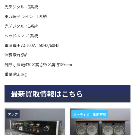
光デジタル：2系統
出力端子 ライン：1系統
光デジタル：1系統
ヘッドホン：1系統
電源電圧 AC100V、50Hz/60Hz
消費電力 9W
外形寸法 幅430×高さ95×奥行285mm
重量 約3.1kg
最新買取情報はこちら
アンプ
オーディオ 生前整理