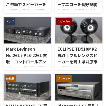
ご依頼でスピーカーを
ープエコーを長野県駒
山梨県大月市にて買取
ケ根市にて買取しまし
しました
た
アンプ
スピーカー
山梨県大月市で、生前整理に伴
長野県駒ケ根市で、遺品整理に
いJBLの大型スピーカー「C50
伴いKORGのテープエコー
OLYMPUS S7R」を出張買取さ
「SE-500 Stage Echo」を出張
せていただきました。今回の
買取させていただきました。
お品物は、長年大切に音楽を
今回のお品物は、前オーナー
Mark Levinson
ECLIPSE TD510MK2
楽しまれてきたご本人様より、
様が大切に保管されていたヴ
オーディオ機器の整理を進めた
ィンテージのテープエコーで、
No.26L / PLS-226L 買
買取｜フルレンジスピ
いとのご相談をいただいたも
ご家族様より「価値があるも
取｜コントロールアン
ーカーを岡山県井原市
のです。 JBL C50 OLYMPUS
のか分からないので、処分する
プを東京都港区で買取
で買取しました
S7Rは、Olympus専用エンクロ
前に見てほしい」とご相談い
ージャーにLE15Aウーファー、
ただいたものです。 KORG SE-
しました
岡山県井原市で、ECLIPSEのフ
PR15パッシブラジエーター、
500は、テープを使用したアナ
PA機器
プレーヤー
ルレンジスピーカー
東京都港区で、Mark Levinson
LE85ドライバー、HL91ホー
ログエコーならではの揺らぎ
「TD510MK2」を出張買取させ
のコントロールアンプ
ン、LX5ネットワークなどを組
や質感を楽しめる機材です。査
ていただきました。今回のお
「No.26L / PLS-226L」を出張
み合わせたヴィンテージJBLの
定では、通電状態、音出し、
品物は、10cm口径フルレンジ
買取させていただきました。
スピーカーシステムです。査定
テープ走行、録音・再生ヘッ
ユニットを搭載したタイムド
今回のお品物は、アンプ部
では、左右ペアの音 ...
ド、エコー音の出方、各入力端
メイン思想のスピーカーシス
YAMAHA SB168-ES 買
Pioneer D-HS5 買取｜
No.26Lと外部電源部PLS-226L