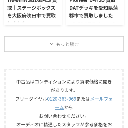
子、出力端子、外部コントロ ...
テムで、左右ペアの音出し状
で構成されるセパレートタイ
取｜ステージボックス
DATデッキを愛知県蒲
態、ユニットの状態、エッグ
プのプリアンプで、左右チャン
を大阪府吹田市で買取
郡市で買取しました
シェル型エンクロージャー、角
ネルの音出し状態、入力切
度調整機構、スピーカー端
しました
愛知県蒲郡市で、Pioneerの
替、ボリューム、バランス、
子、外観コンディション、保護
DATデッキ「D-HS5」を出張買
位相切替、バランス出力、フ
大阪府吹田市で、YAMAHAのス
ネットやキャップなど付属品
取させていただきました。今
ォノカードやバランス入力カ
テージボックス「SB168-ES」
の有無を確認しながら査定い
回のお品物は、Hi-bitやレガー
ードの有無、電源部の状態、
を出張買取させていただきま
もっと読む
たしました。 買取商品：
ト・リンク・コンバージョン
接続ケーブル、外観コンディシ
した。今回のお品物は、
ECLIPSE TD510MK2 メーカー：
S、ハイサンプリング（HS）モ
ョン、取扱説明書など付属品の
EtherSoundに対応した
ECLIPSE / イクリプス 型番：
ードを搭載したPioneerのDAT
有無を確認しながら査定いた
16IN/8OUTのステージボックス
TD510MK2 カテゴリ ...
デッキで、テープのローディン
しました。 買取商品：Mark
で、通電状態、各マイク入力、
グ状態、録音・再生、早送
Levinson N ...
ライン出力、EtherSound
り・巻き戻し、停止、各ボタ
IN/OUT、NETWORK端子、ヘッ
中古品はコンディションにより買取価格に開き
ン操作、表示部、アナログ入
ドアンプリモート、ファンタム
出力、同軸・光デジタル入出
があります。
電源、外観コンディション、電
力、外観コンディション、リモ
源コードや取扱説明書など付
フリーダイヤル
0120-363-969
または
メールフォ
コンなど付属品の有無を確認
属品の有無を確認しながら査
ーム
から
しながら査定いたしました。
定いたしました。 買取商品：
買取商品：Pioneer D-HS5 メー
YAMAHA SB168-ES メーカー：
お問い合わせください。
カー：Pioneer / パイオニア ...
YAMAHA / ヤマハ 型番：
オーディオに精通したスタッフが参考価格をお
SB168-ES カ ...