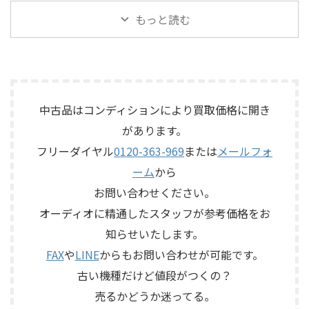
ルレンジスピーカー
東京都港区で、Mark Levinson
LE85ドライバー、HL91ホー
ログエコーならではの揺らぎ
「TD510MK2」を出張買取させ
もっと読む
のコントロールアンプ
ン、LX5ネットワークなどを組
や質感を楽しめる機材です。査
ていただきました。今回のお
「No.26L / PLS-226L」を出張
み合わせたヴィンテージJBLの
定では、通電状態、音出し、
品物は、10cm口径フルレンジ
買取させていただきました。
スピーカーシステムです。査定
テープ走行、録音・再生ヘッ
ユニットを搭載したタイムド
今回のお品物は、アンプ部
では、左右ペアの音 ...
ド、エコー音の出方、各入力端
メイン思想のスピーカーシス
No.26Lと外部電源部PLS-226L
子、出力端子、外部コントロ ...
テムで、左右ペアの音出し状
で構成されるセパレートタイ
態、ユニットの状態、エッグ
プのプリアンプで、左右チャン
中古品はコンディションにより買取価格に開き
シェル型エンクロージャー、角
ネルの音出し状態、入力切
があります。
度調整機構、スピーカー端
替、ボリューム、バランス、
子、外観コンディション、保護
フリーダイヤル
0120-363-969
または
メールフォ
位相切替、バランス出力、フ
ネットやキャップなど付属品
ォノカードやバランス入力カ
ーム
から
の有無を確認しながら査定い
ードの有無、電源部の状態、
たしました。 買取商品：
お問い合わせください。
接続ケーブル、外観コンディシ
ECLIPSE TD510MK2 メーカー：
ョン、取扱説明書など付属品の
オーディオに精通したスタッフが参考価格をお
ECLIPSE / イクリプス 型番：
有無を確認しながら査定いた
知らせいたします。
TD510MK2 カテゴリ ...
しました。 買取商品：Mark
Levinson N ...
FAX
や
LINE
からもお問い合わせが可能です。
古い機種だけど値段がつくの？
売るかどうか迷ってる。