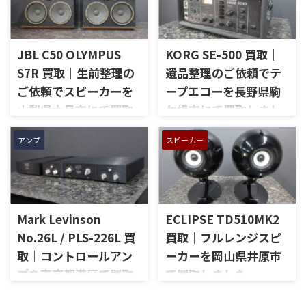
ただきました。今回のお品物
した。今回のお品物は、
は、AU-D907をベースに各部の
McIntoshらしいガラスパネル
高品位化が図られたLimitedモ
デザインとリモート操作機能
デルで、左右チャンネルの音出
を備えた2chソリッドステート
JBL C50 OLYMPUS
KORG SE-500 買取｜
し状態、入力切替、ボリュー
式のコントロールアンプで、左
S7R 買取｜生前整理の
遺品整理のご依頼でテ
ム、トーンコントロール、フォ
右チャンネルの音出し、入力
ご依頼でスピーカーを
ープエコーを長野県駒
ノ入力、スピーカー出力、Pre
切替、ボリューム、トーンコン
Out、Main Amp入力、外観コ
トロール、MMフォノ入力、バ
山梨県大月市にて買取
ケ根市にて買取しまし
ンディション、取扱説明書など
ランス出力、データポート、
しました
た
付属品の有無を確認しながら
外観コンディション、リモコン
アンプ
スピーカー
山梨県大月市で、生前整理に伴
長野県駒ケ根市で、遺品整理に
査定いたしました。 買取商
など付属品の有無を確認しな
いJBLの大型スピーカー「C50
伴いKORGのテープエコー
品：SANSUI AU-D907 LIMITED
がら査定いたしました。 買取
OLYMPUS S7R」を出張買取さ
「SE-500 Stage Echo」を出張
メーカー：SANSUI / 山水 / ...
商品：McIntosh C712 メーカ
せていただきました。今回の
買取させていただきました。
ー：McIntosh / マッキントッ
お品物は、長年大切に音楽を
今回のお品物は、前オーナー
シュ 型番： ...
Mark Levinson
ECLIPSE TD510MK2
楽しまれてきたご本人様より、
様が大切に保管されていたヴ
オーディオ機器の整理を進めた
ィンテージのテープエコーで、
No.26L / PLS-226L 買
買取｜フルレンジスピ
いとのご相談をいただいたも
ご家族様より「価値があるも
取｜コントロールアン
ーカーを岡山県井原市
のです。 JBL C50 OLYMPUS
のか分からないので、処分する
プを東京都港区で買取
で買取しました
S7Rは、Olympus専用エンクロ
前に見てほしい」とご相談い
ージャーにLE15Aウーファー、
ただいたものです。 KORG SE-
しました
岡山県井原市で、ECLIPSEのフ
PR15パッシブラジエーター、
500は、テープを使用したアナ