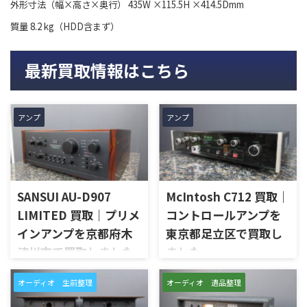
外形寸法（幅×高さ×奥行） 435W ×115.5H ×414.5Dmm
質量 8.2 kg（HDD含まず）
最新買取情報はこちら
アンプ
アンプ
SANSUI AU-D907
McIntosh C712 買取｜
LIMITED 買取｜プリメ
コントロールアンプを
インアンプを京都府木
東京都足立区で買取し
津川市で買取しました
ました
京都府木津川市で、SANSUIの
東京都足立区で、McIntoshの
オーディオ 生前整理
オーディオ 遺品整理
プリメインアンプ「AU-D907
コントロールアンプ「C712」
LIMITED」を出張買取させてい
を出張買取させていただきま