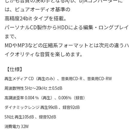
しかも音質の決め手となるA/D、D/Aコンバーターに
は、ピュアオーディオ基準の
高精度24bit タイプを搭載。
パーソナルCD製作からHDDによる編集・ロングプレイ
まで、
MDやMP3などの圧縮系フォーマットとは次元の違うハ
イクオリティな音質を楽しめます。
【仕様】
再生メディア CD（再生のみ）、音楽用CD-R 、音楽用CD-RW
周波数特性 5Hz～20kHz ±0.5dB
高調波歪率 0.004 ％（再生）、0.006％（録音）
ダイナミックレンジ 再生99dB 、録音92dB
SN比 再生105dB 、録音92dB
消費電力 32W