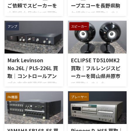
ご依頼でスピーカーを
ープエコーを長野県駒
山梨県大月市にて買取
ケ根市にて買取しまし
しました
た
アンプ
スピーカー
山梨県大月市で、生前整理に伴
長野県駒ケ根市で、遺品整理に
いJBLの大型スピーカー「C50
伴いKORGのテープエコー
OLYMPUS S7R」を出張買取さ
「SE-500 Stage Echo」を出張
せていただきました。今回の
買取させていただきました。
お品物は、長年大切に音楽を
今回のお品物は、前オーナー
Mark Levinson
ECLIPSE TD510MK2
楽しまれてきたご本人様より、
様が大切に保管されていたヴ
オーディオ機器の整理を進めた
ィンテージのテープエコーで、
No.26L / PLS-226L 買
買取｜フルレンジスピ
いとのご相談をいただいたも
ご家族様より「価値があるも
取｜コントロールアン
ーカーを岡山県井原市
のです。 JBL C50 OLYMPUS
のか分からないので、処分する
プを東京都港区で買取
で買取しました
S7Rは、Olympus専用エンクロ
前に見てほしい」とご相談い
ージャーにLE15Aウーファー、
ただいたものです。 KORG SE-
しました
岡山県井原市で、ECLIPSEのフ
PR15パッシブラジエーター、
500は、テープを使用したアナ
PA機器
プレーヤー
ルレンジスピーカー
東京都港区で、Mark Levinson
LE85ドライバー、HL91ホー
ログエコーならではの揺らぎ
「TD510MK2」を出張買取させ
のコントロールアンプ
ン、LX5ネットワークなどを組
や質感を楽しめる機材です。査
ていただきました。今回のお
「No.26L / PLS-226L」を出張
み合わせたヴィンテージJBLの
定では、通電状態、音出し、
品物は、10cm口径フルレンジ
買取させていただきました。
スピーカーシステムです。査定
テープ走行、録音・再生ヘッ
ユニットを搭載したタイムド
今回のお品物は、アンプ部
では、左右ペアの音 ...
ド、エコー音の出方、各入力端
メイン思想のスピーカーシス
YAMAHA SB168-ES 買
Pioneer D-HS5 買取｜
No.26Lと外部電源部PLS-226L