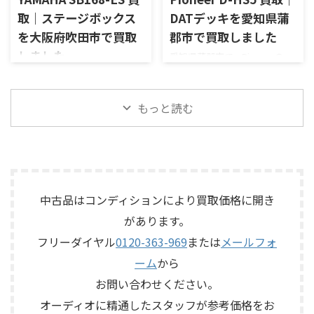
子、出力端子、外部コントロ ...
テムで、左右ペアの音出し状
で構成されるセパレートタイ
取｜ステージボックス
DATデッキを愛知県蒲
態、ユニットの状態、エッグ
プのプリアンプで、左右チャン
を大阪府吹田市で買取
郡市で買取しました
シェル型エンクロージャー、角
ネルの音出し状態、入力切
度調整機構、スピーカー端
しました
愛知県蒲郡市で、Pioneerの
替、ボリューム、バランス、
子、外観コンディション、保護
DATデッキ「D-HS5」を出張買
位相切替、バランス出力、フ
大阪府吹田市で、YAMAHAのス
ネットやキャップなど付属品
取させていただきました。今
ォノカードやバランス入力カ
テージボックス「SB168-ES」
の有無を確認しながら査定い
回のお品物は、Hi-bitやレガー
ードの有無、電源部の状態、
を出張買取させていただきま
もっと読む
たしました。 買取商品：
ト・リンク・コンバージョン
接続ケーブル、外観コンディシ
した。今回のお品物は、
ECLIPSE TD510MK2 メーカー：
S、ハイサンプリング（HS）モ
ョン、取扱説明書など付属品の
EtherSoundに対応した
ECLIPSE / イクリプス 型番：
ードを搭載したPioneerのDAT
有無を確認しながら査定いた
16IN/8OUTのステージボックス
TD510MK2 カテゴリ ...
デッキで、テープのローディン
しました。 買取商品：Mark
で、通電状態、各マイク入力、
グ状態、録音・再生、早送
Levinson N ...
ライン出力、EtherSound
り・巻き戻し、停止、各ボタ
IN/OUT、NETWORK端子、ヘッ
中古品はコンディションにより買取価格に開き
ン操作、表示部、アナログ入
ドアンプリモート、ファンタム
出力、同軸・光デジタル入出
があります。
電源、外観コンディション、電
力、外観コンディション、リモ
源コードや取扱説明書など付
フリーダイヤル
0120-363-969
または
メールフォ
コンなど付属品の有無を確認
属品の有無を確認しながら査
ーム
から
しながら査定いたしました。
定いたしました。 買取商品：
買取商品：Pioneer D-HS5 メー
YAMAHA SB168-ES メーカー：
お問い合わせください。
カー：Pioneer / パイオニア ...
YAMAHA / ヤマハ 型番：
オーディオに精通したスタッフが参考価格をお
SB168-ES カ ...