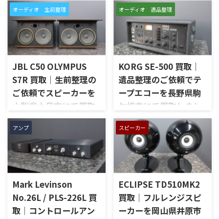
京都府木津川市で、SANSUIの
東京都足立区で、McIntoshの
オーディオ 生前整理
オーディオ 遺品整理
プリメインアンプ「AU-D907
コントロールアンプ「C712」
LIMITED」を出張買取させてい
を出張買取させていただきま
ただきました。今回のお品物
した。今回のお品物は、
は、AU-D907をベースに各部の
McIntoshらしいガラスパネル
高品位化が図られたLimitedモ
デザインとリモート操作機能
デルで、左右チャンネルの音出
を備えた2chソリッドステート
JBL C50 OLYMPUS
KORG SE-500 買取｜
し状態、入力切替、ボリュー
式のコントロールアンプで、左
S7R 買取｜生前整理の
遺品整理のご依頼でテ
ム、トーンコントロール、フォ
右チャンネルの音出し、入力
ご依頼でスピーカーを
ープエコーを長野県駒
ノ入力、スピーカー出力、Pre
切替、ボリューム、トーンコン
Out、Main Amp入力、外観コ
トロール、MMフォノ入力、バ
山梨県大月市にて買取
ケ根市にて買取しまし
ンディション、取扱説明書など
ランス出力、データポート、
しました
た
付属品の有無を確認しながら
外観コンディション、リモコン
アンプ
スピーカー
山梨県大月市で、生前整理に伴
長野県駒ケ根市で、遺品整理に
査定いたしました。 買取商
など付属品の有無を確認しな
いJBLの大型スピーカー「C50
伴いKORGのテープエコー
品：SANSUI AU-D907 LIMITED
がら査定いたしました。 買取
OLYMPUS S7R」を出張買取さ
「SE-500 Stage Echo」を出張
メーカー：SANSUI / 山水 / ...
商品：McIntosh C712 メーカ
せていただきました。今回の
買取させていただきました。
ー：McIntosh / マッキントッ
お品物は、長年大切に音楽を
今回のお品物は、前オーナー
シュ 型番： ...
Mark Levinson
ECLIPSE TD510MK2
楽しまれてきたご本人様より、
様が大切に保管されていたヴ
オーディオ機器の整理を進めた
ィンテージのテープエコーで、
No.26L / PLS-226L 買
買取｜フルレンジスピ
いとのご相談をいただいたも
ご家族様より「価値があるも
取｜コントロールアン
ーカーを岡山県井原市
のです。 JBL C50 OLYMPUS
のか分からないので、処分する