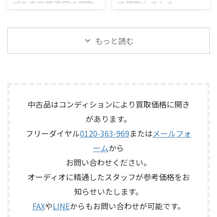
プを東京都港区で買取
で買取しました
S7Rは、Olympus専用エンクロ
前に見てほしい」とご相談い
ージャーにLE15Aウーファー、
ただいたものです。 KORG SE-
しました
岡山県井原市で、ECLIPSEのフ
PR15パッシブラジエーター、
500は、テープを使用したアナ
ルレンジスピーカー
東京都港区で、Mark Levinson
LE85ドライバー、HL91ホー
ログエコーならではの揺らぎ
「TD510MK2」を出張買取させ
もっと読む
のコントロールアンプ
ン、LX5ネットワークなどを組
や質感を楽しめる機材です。査
ていただきました。今回のお
「No.26L / PLS-226L」を出張
み合わせたヴィンテージJBLの
定では、通電状態、音出し、
品物は、10cm口径フルレンジ
買取させていただきました。
スピーカーシステムです。査定
テープ走行、録音・再生ヘッ
ユニットを搭載したタイムド
今回のお品物は、アンプ部
では、左右ペアの音 ...
ド、エコー音の出方、各入力端
メイン思想のスピーカーシス
No.26Lと外部電源部PLS-226L
子、出力端子、外部コントロ ...
テムで、左右ペアの音出し状
で構成されるセパレートタイ
態、ユニットの状態、エッグ
プのプリアンプで、左右チャン
中古品はコンディションにより買取価格に開き
シェル型エンクロージャー、角
ネルの音出し状態、入力切
があります。
度調整機構、スピーカー端
替、ボリューム、バランス、
子、外観コンディション、保護
フリーダイヤル
0120-363-969
または
メールフォ
位相切替、バランス出力、フ
ネットやキャップなど付属品
ォノカードやバランス入力カ
ーム
から
の有無を確認しながら査定い
ードの有無、電源部の状態、
たしました。 買取商品：
お問い合わせください。
接続ケーブル、外観コンディシ
ECLIPSE TD510MK2 メーカー：
ョン、取扱説明書など付属品の
オーディオに精通したスタッフが参考価格をお
ECLIPSE / イクリプス 型番：
有無を確認しながら査定いた
知らせいたします。
TD510MK2 カテゴリ ...
しました。 買取商品：Mark
Levinson N ...
FAX
や
LINE
からもお問い合わせが可能です。