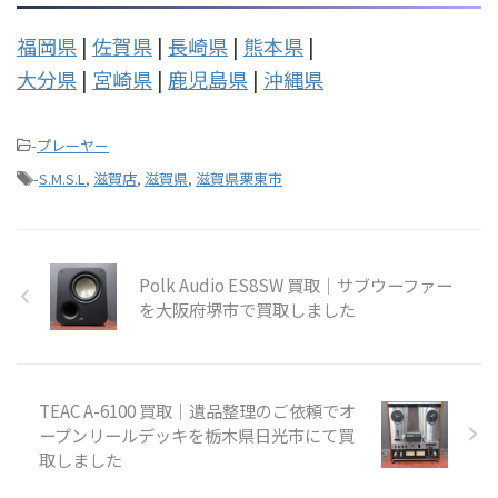
福岡県
|
佐賀県
|
長崎県
|
熊本県
|
大分県
|
宮崎県
|
鹿児島県
|
沖縄県
-
プレーヤー
-
S.M.S.L
,
滋賀店
,
滋賀県
,
滋賀県栗東市
Polk Audio ES8SW 買取｜サブウーファー
を大阪府堺市で買取しました
TEAC A-6100 買取｜遺品整理のご依頼でオ
ープンリールデッキを栃木県日光市にて買
取しました