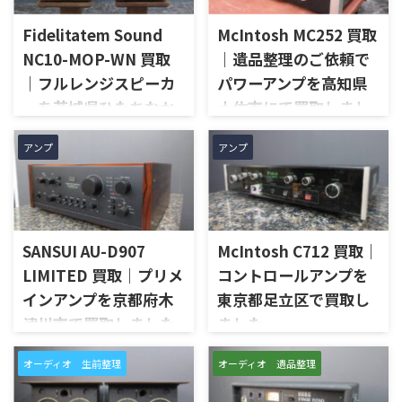
Fidelitatem Sound
McIntosh MC252 買取
NC10-MOP-WN 買取
｜遺品整理のご依頼で
｜フルレンジスピーカ
パワーアンプを高知県
ーを茨城県ひたちなか
土佐市にて買取しまし
市で買取しました
た
アンプ
アンプ
茨城県ひたちなか市で、
高知県土佐市で、遺品整理に伴
Fidelitatem Soundのフルレン
いMcIntoshのステレオパワー
ジスピーカー「NC10-MOP-
アンプ「MC252」を出張買取さ
WN」を出張買取させていただ
せていただきました。今回の
きました。今回のお品物は、
お品物は、ご家族様より「大
SANSUI AU-D907
McIntosh C712 買取｜
Markaudioのフルレンジユニッ
切に使われていたオーディオ機
トを使用したNC10系のスピー
器なので、価値を分かるところ
LIMITED 買取｜プリメ
コントロールアンプを
カーシステムで、左右ペアの音
に見てほしい」とご相談いた
インアンプを京都府木
東京都足立区で買取し
出し状態、ユニットの状態、
だいたものです。 McIntosh
津川市で買取しました
ました
無垢材エンクロージャー、スピ
MC252は、250W×2chの出力
ーカー端子、外観コンディショ
を備えた2チャンネルパワーア
京都府木津川市で、SANSUIの
東京都足立区で、McIntoshの
ン、元箱や取扱資料など付属品
ンプで、同社らしいブルーのパ
オーディオ 生前整理
オーディオ 遺品整理
プリメインアンプ「AU-D907
コントロールアンプ「C712」
の有無を確認しながら査定い
ワーメーター、ガラスフロント
LIMITED」を出張買取させてい
を出張買取させていただきま
たしました。 NC10-MOP-WN
パネル、Autoformer、Power