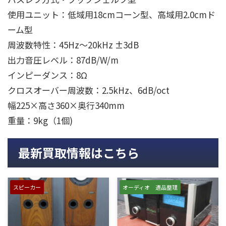
使用ユニット：低域用18cmコーン型、高域用2.0cmド
ーム型
周波数特性：45Hz～20kHz ±3dB
出力音圧レベル：87dB/W/m
インピーダンス：8Ω
クロスオーバー周波数：2.5kHz、6dB/oct
幅225×高さ360×奥行340mm
重量：9kg（1個)
最新買取情報はこちら
スピーカー
オーディオ 遺品整理