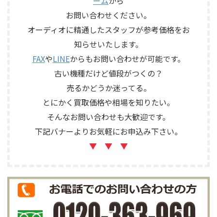
ーム
から
LE85ドライバー、HL91ホー
ログエコーならではの揺らぎ
お問い合わせください。
ン、LX5ネットワークなどを組
や質感を楽しめる機材です。査
み合わせたヴィンテージJBLの
定では、通電状態、音出し、
オーディオに精通したスタッフが参考価格をお
スピーカーシステムです。査定
テープ走行、録音・再生ヘッ
知らせいたします。
では、左右ペアの音 ...
ド、エコー音の出方、各入力端
子、出力端子、外部コントロ ...
FAX
や
LINE
からもお問い合わせが可能です。
古い機種だけど値段がつくの？
売るかどうか迷ってる。
とにかく買取価格や相場を知りたい。
そんなお問い合わせも大歓迎です。
下記バナーよりお気軽にお申込み下さい。
▼ ▼ ▼