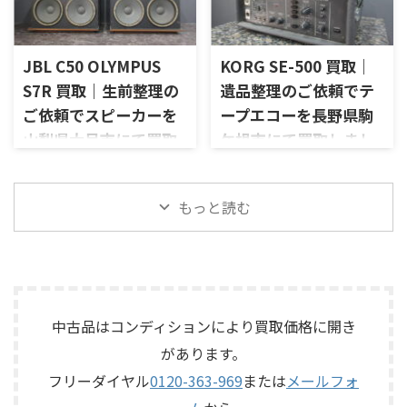
ただきました。今回のお品物
した。今回のお品物は、
は、公式情報ではNC10_MOP
Guard、Sentry Monitorなどを
は、AU-D907をベースに各部の
McIntoshらしいガラスパネル
系やNC10_MAOP系としても表
備えたモデルです。査定では、
高品位化が図られたLimitedモ
デザインとリモート操作機能
記が見られるモデルです。検 ...
左右チャン ...
デルで、左右チャンネルの音出
を備えた2chソリッドステート
JBL C50 OLYMPUS
KORG SE-500 買取｜
し状態、入力切替、ボリュー
式のコントロールアンプで、左
S7R 買取｜生前整理の
遺品整理のご依頼でテ
ム、トーンコントロール、フォ
右チャンネルの音出し、入力
ご依頼でスピーカーを
ープエコーを長野県駒
ノ入力、スピーカー出力、Pre
切替、ボリューム、トーンコン
Out、Main Amp入力、外観コ
トロール、MMフォノ入力、バ
山梨県大月市にて買取
ケ根市にて買取しまし
ンディション、取扱説明書など
ランス出力、データポート、
しました
た
付属品の有無を確認しながら
外観コンディション、リモコン
山梨県大月市で、生前整理に伴
長野県駒ケ根市で、遺品整理に
査定いたしました。 買取商
など付属品の有無を確認しな
もっと読む
いJBLの大型スピーカー「C50
伴いKORGのテープエコー
品：SANSUI AU-D907 LIMITED
がら査定いたしました。 買取
OLYMPUS S7R」を出張買取さ
「SE-500 Stage Echo」を出張
メーカー：SANSUI / 山水 / ...
商品：McIntosh C712 メーカ
せていただきました。今回の
買取させていただきました。
ー：McIntosh / マッキントッ
お品物は、長年大切に音楽を
今回のお品物は、前オーナー
シュ 型番： ...
楽しまれてきたご本人様より、
様が大切に保管されていたヴ
オーディオ機器の整理を進めた
ィンテージのテープエコーで、
いとのご相談をいただいたも
ご家族様より「価値があるも
中古品はコンディションにより買取価格に開き
のです。 JBL C50 OLYMPUS
のか分からないので、処分する
があります。
S7Rは、Olympus専用エンクロ
前に見てほしい」とご相談い
フリーダイヤル
0120-363-969
または
メールフォ
ージャーにLE15Aウーファー、
ただいたものです。 KORG SE-
PR15パッシブラジエーター、
500は、テープを使用したアナ