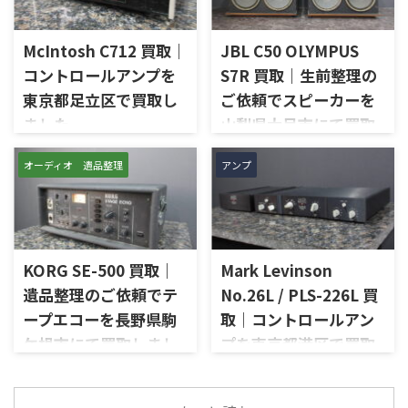
は、AU-D907をベースに各部の
せていただきました。今回の
高品位化が図られたLimitedモ
お品物は、ご家族様より「大
デルで、左右チャンネルの音出
McIntosh C712 買取｜
JBL C50 OLYMPUS
切に使われていたオーディオ機
し状態、入力切替、ボリュー
器なので、価値を分かるところ
コントロールアンプを
S7R 買取｜生前整理の
ム、トーンコントロール、フォ
に見てほしい」とご相談いた
東京都足立区で買取し
ご依頼でスピーカーを
ノ入力、スピーカー出力、Pre
だいたものです。 McIntosh
Out、Main Amp入力、外観コ
ました
山梨県大月市にて買取
MC252は、250W×2chの出力
ンディション、取扱説明書など
を備えた2チャンネルパワーア
しました
東京都足立区で、McIntoshの
付属品の有無を確認しながら
ンプで、同社らしいブルーのパ
オーディオ 遺品整理
アンプ
コントロールアンプ「C712」
山梨県大月市で、生前整理に伴
査定いたしました。 買取商
ワーメーター、ガラスフロント
を出張買取させていただきま
いJBLの大型スピーカー「C50
品：SANSUI AU-D907 LIMITED
パネル、Autoformer、Power
した。今回のお品物は、
OLYMPUS S7R」を出張買取さ
メーカー：SANSUI / 山水 / ...
Guard、Sentry Monitorなどを
McIntoshらしいガラスパネル
せていただきました。今回の
備えたモデルです。査定では、
デザインとリモート操作機能
お品物は、長年大切に音楽を
左右チャン ...
を備えた2chソリッドステート
KORG SE-500 買取｜
Mark Levinson
楽しまれてきたご本人様より、
式のコントロールアンプで、左
オーディオ機器の整理を進めた
遺品整理のご依頼でテ
No.26L / PLS-226L 買
右チャンネルの音出し、入力
いとのご相談をいただいたも
ープエコーを長野県駒
取｜コントロールアン
切替、ボリューム、トーンコン
のです。 JBL C50 OLYMPUS
トロール、MMフォノ入力、バ
ケ根市にて買取しまし
プを東京都港区で買取
S7Rは、Olympus専用エンクロ
ランス出力、データポート、
ージャーにLE15Aウーファー、
た
しました
外観コンディション、リモコン
PR15パッシブラジエーター、
長野県駒ケ根市で、遺品整理に
東京都港区で、Mark Levinson
など付属品の有無を確認しな
LE85ドライバー、HL91ホー