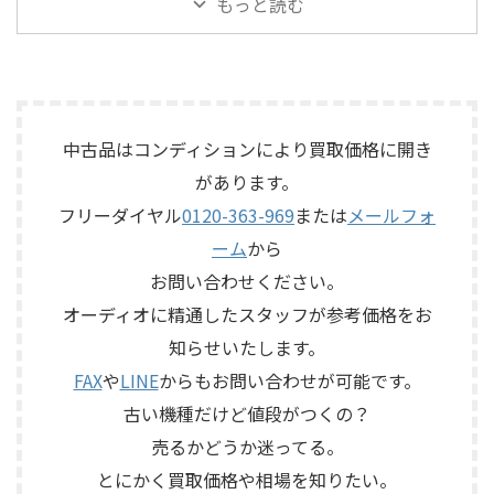
もっと読む
伴いKORGのテープエコー
のコントロールアンプ
がら査定いたしました。 買取
ン、LX5ネットワークなどを組
「SE-500 Stage Echo」を出張
「No.26L / PLS-226L」を出張
商品：McIntosh C712 メーカ
み合わせたヴィンテージJBLの
買取させていただきました。
買取させていただきました。
ー：McIntosh / マッキントッ
スピーカーシステムです。査定
今回のお品物は、前オーナー
今回のお品物は、アンプ部
シュ 型番： ...
では、左右ペアの音 ...
様が大切に保管されていたヴ
No.26Lと外部電源部PLS-226L
ィンテージのテープエコーで、
で構成されるセパレートタイ
ご家族様より「価値があるも
プのプリアンプで、左右チャン
中古品はコンディションにより買取価格に開き
のか分からないので、処分する
ネルの音出し状態、入力切
があります。
前に見てほしい」とご相談い
替、ボリューム、バランス、
フリーダイヤル
0120-363-969
または
メールフォ
ただいたものです。 KORG SE-
位相切替、バランス出力、フ
500は、テープを使用したアナ
ォノカードやバランス入力カ
ーム
から
ログエコーならではの揺らぎ
ードの有無、電源部の状態、
お問い合わせください。
や質感を楽しめる機材です。査
接続ケーブル、外観コンディシ
定では、通電状態、音出し、
ョン、取扱説明書など付属品の
オーディオに精通したスタッフが参考価格をお
テープ走行、録音・再生ヘッ
有無を確認しながら査定いた
知らせいたします。
ド、エコー音の出方、各入力端
しました。 買取商品：Mark
子、出力端子、外部コントロ ...
Levinson N ...
FAX
や
LINE
からもお問い合わせが可能です。
古い機種だけど値段がつくの？
売るかどうか迷ってる。
とにかく買取価格や相場を知りたい。