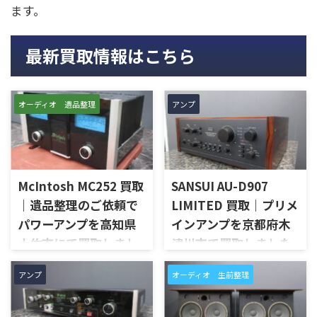
ます。
最新買取情報はこちら
オーディオ 遺品整理
アンプ
McIntosh MC252 買取
SANSUI AU-D907
｜遺品整理のご依頼で
LIMITED 買取｜プリメ
パワーアンプを高知県
インアンプを京都府木
土佐市にて買取しまし
津川市で買取しました
た
京都府木津川市で、SANSUIの
アンプ
オーディオ 生前整理
プリメインアンプ「AU-D907
高知県土佐市で、遺品整理に伴
LIMITED」を出張買取させてい
いMcIntoshのステレオパワー
ただきました。今回のお品物
アンプ「MC252」を出張買取さ