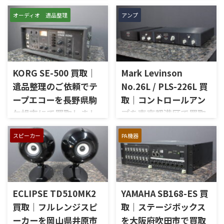
しました
東京都足立区で、McIntoshの
オーディオ 遺品整理
アンプ
コントロールアンプ「C712」
山梨県大月市で、生前整理に伴
を出張買取させていただきま
いJBLの大型スピーカー「C50
した。今回のお品物は、
OLYMPUS S7R」を出張買取さ
McIntoshらしいガラスパネル
せていただきました。今回の
デザインとリモート操作機能
お品物は、長年大切に音楽を
を備えた2chソリッドステート
KORG SE-500 買取｜
Mark Levinson
楽しまれてきたご本人様より、
式のコントロールアンプで、左
オーディオ機器の整理を進めた
遺品整理のご依頼でテ
No.26L / PLS-226L 買
右チャンネルの音出し、入力
いとのご相談をいただいたも
ープエコーを長野県駒
取｜コントロールアン
切替、ボリューム、トーンコン
のです。 JBL C50 OLYMPUS
トロール、MMフォノ入力、バ
ケ根市にて買取しまし
プを東京都港区で買取
S7Rは、Olympus専用エンクロ
ランス出力、データポート、
ージャーにLE15Aウーファー、
た
しました
外観コンディション、リモコン
PR15パッシブラジエーター、
スピーカー
PA機器
長野県駒ケ根市で、遺品整理に
東京都港区で、Mark Levinson
など付属品の有無を確認しな
LE85ドライバー、HL91ホー
伴いKORGのテープエコー
のコントロールアンプ
がら査定いたしました。 買取
ン、LX5ネットワークなどを組
「SE-500 Stage Echo」を出張
「No.26L / PLS-226L」を出張
商品：McIntosh C712 メーカ
み合わせたヴィンテージJBLの
買取させていただきました。
買取させていただきました。
ー：McIntosh / マッキントッ
スピーカーシステムです。査定
今回のお品物は、前オーナー
今回のお品物は、アンプ部
シュ 型番： ...
では、左右ペアの音 ...
ECLIPSE TD510MK2
YAMAHA SB168-ES 買
様が大切に保管されていたヴ
No.26Lと外部電源部PLS-226L
ィンテージのテープエコーで、
で構成されるセパレートタイ
買取｜フルレンジスピ
取｜ステージボックス
ご家族様より「価値があるも
プのプリアンプで、左右チャン
ーカーを岡山県井原市
を大阪府吹田市で買取