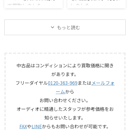
のか分からないので、処分する
ネルの音出し状態、入力切
で買取しました
しました
前に見てほしい」とご相談い
替、ボリューム、バランス、
ただいたものです。 KORG SE-
位相切替、バランス出力、フ
岡山県井原市で、ECLIPSEのフ
大阪府吹田市で、YAMAHAのス
500は、テープを使用したアナ
ォノカードやバランス入力カ
ルレンジスピーカー
テージボックス「SB168-ES」
ログエコーならではの揺らぎ
ードの有無、電源部の状態、
「TD510MK2」を出張買取させ
を出張買取させていただきま
もっと読む
や質感を楽しめる機材です。査
接続ケーブル、外観コンディシ
ていただきました。今回のお
した。今回のお品物は、
定では、通電状態、音出し、
ョン、取扱説明書など付属品の
品物は、10cm口径フルレンジ
EtherSoundに対応した
テープ走行、録音・再生ヘッ
有無を確認しながら査定いた
ユニットを搭載したタイムド
16IN/8OUTのステージボックス
ド、エコー音の出方、各入力端
しました。 買取商品：Mark
メイン思想のスピーカーシス
で、通電状態、各マイク入力、
子、出力端子、外部コントロ ...
Levinson N ...
テムで、左右ペアの音出し状
ライン出力、EtherSound
態、ユニットの状態、エッグ
IN/OUT、NETWORK端子、ヘッ
中古品はコンディションにより買取価格に開き
シェル型エンクロージャー、角
ドアンプリモート、ファンタム
があります。
度調整機構、スピーカー端
電源、外観コンディション、電
子、外観コンディション、保護
源コードや取扱説明書など付
フリーダイヤル
0120-363-969
または
メールフォ
ネットやキャップなど付属品
属品の有無を確認しながら査
ーム
から
の有無を確認しながら査定い
定いたしました。 買取商品：
たしました。 買取商品：
YAMAHA SB168-ES メーカー：
お問い合わせください。
ECLIPSE TD510MK2 メーカー：
YAMAHA / ヤマハ 型番：
オーディオに精通したスタッフが参考価格をお
ECLIPSE / イクリプス 型番：
SB168-ES カ ...
知らせいたします。
TD510MK2 カテゴリ ...
FAX
や
LINE
からもお問い合わせが可能です。