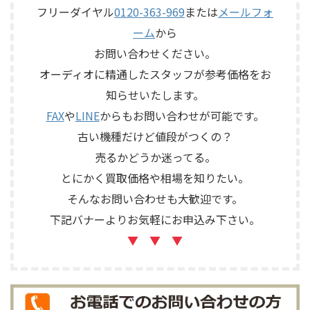
子、外観コンディション、保護
源コードや取扱説明書など付
フリーダイヤル
0120-363-969
または
メールフォ
ネットやキャップなど付属品
属品の有無を確認しながら査
ーム
から
の有無を確認しながら査定い
定いたしました。 買取商品：
たしました。 買取商品：
YAMAHA SB168-ES メーカー：
お問い合わせください。
ECLIPSE TD510MK2 メーカー：
YAMAHA / ヤマハ 型番：
オーディオに精通したスタッフが参考価格をお
ECLIPSE / イクリプス 型番：
SB168-ES カ ...
知らせいたします。
TD510MK2 カテゴリ ...
FAX
や
LINE
からもお問い合わせが可能です。
古い機種だけど値段がつくの？
売るかどうか迷ってる。
とにかく買取価格や相場を知りたい。
そんなお問い合わせも大歓迎です。
下記バナーよりお気軽にお申込み下さい。
▼ ▼ ▼