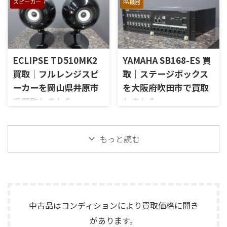
PR15パッシブラジエーター、
スピーカー
PA機器
長野県駒ケ根市で、遺品整理に
東京都港区で、Mark Levinson
など付属品の有無を確認しな
LE85ドライバー、HL91ホー
伴いKORGのテープエコー
のコントロールアンプ
がら査定いたしました。 買取
ン、LX5ネットワークなどを組
「SE-500 Stage Echo」を出張
「No.26L / PLS-226L」を出張
商品：McIntosh C712 メーカ
み合わせたヴィンテージJBLの
買取させていただきました。
買取させていただきました。
ー：McIntosh / マッキントッ
スピーカーシステムです。査定
今回のお品物は、前オーナー
今回のお品物は、アンプ部
シュ 型番： ...
では、左右ペアの音 ...
ECLIPSE TD510MK2
YAMAHA SB168-ES 買
様が大切に保管されていたヴ
No.26Lと外部電源部PLS-226L
ィンテージのテープエコーで、
で構成されるセパレートタイ
買取｜フルレンジスピ
取｜ステージボックス
ご家族様より「価値があるも
プのプリアンプで、左右チャン
ーカーを岡山県井原市
を大阪府吹田市で買取
のか分からないので、処分する
ネルの音出し状態、入力切
で買取しました
しました
前に見てほしい」とご相談い
替、ボリューム、バランス、
ただいたものです。 KORG SE-
位相切替、バランス出力、フ
岡山県井原市で、ECLIPSEのフ
大阪府吹田市で、YAMAHAのス
500は、テープを使用したアナ
ォノカードやバランス入力カ
ルレンジスピーカー
テージボックス「SB168-ES」
ログエコーならではの揺らぎ
ードの有無、電源部の状態、
「TD510MK2」を出張買取させ
を出張買取させていただきま
もっと読む
や質感を楽しめる機材です。査
接続ケーブル、外観コンディシ
ていただきました。今回のお
した。今回のお品物は、
定では、通電状態、音出し、
ョン、取扱説明書など付属品の
品物は、10cm口径フルレンジ
EtherSoundに対応した
テープ走行、録音・再生ヘッ
有無を確認しながら査定いた
ユニットを搭載したタイムド
16IN/8OUTのステージボックス
ド、エコー音の出方、各入力端
しました。 買取商品：Mark
メイン思想のスピーカーシス
で、通電状態、各マイク入力、
子、出力端子、外部コントロ ...
Levinson N ...
テムで、左右ペアの音出し状
ライン出力、EtherSound
態、ユニットの状態、エッグ
IN/OUT、NETWORK端子、ヘッ
中古品はコンディションにより買取価格に開き
シェル型エンクロージャー、角
ドアンプリモート、ファンタム
があります。
度調整機構、スピーカー端
電源、外観コンディション、電