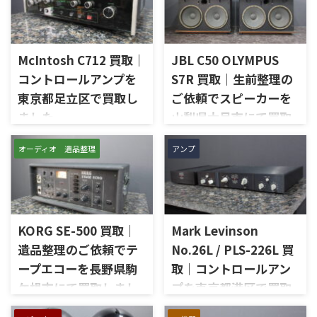
McIntosh C712 買取｜
JBL C50 OLYMPUS
コントロールアンプを
S7R 買取｜生前整理の
東京都足立区で買取し
ご依頼でスピーカーを
ました
山梨県大月市にて買取
しました
東京都足立区で、McIntoshの
オーディオ 遺品整理
アンプ
コントロールアンプ「C712」
山梨県大月市で、生前整理に伴
を出張買取させていただきま
いJBLの大型スピーカー「C50
した。今回のお品物は、
OLYMPUS S7R」を出張買取さ
McIntoshらしいガラスパネル
せていただきました。今回の
デザインとリモート操作機能
お品物は、長年大切に音楽を
を備えた2chソリッドステート
KORG SE-500 買取｜
Mark Levinson
楽しまれてきたご本人様より、
式のコントロールアンプで、左
オーディオ機器の整理を進めた
遺品整理のご依頼でテ
No.26L / PLS-226L 買
右チャンネルの音出し、入力
いとのご相談をいただいたも
ープエコーを長野県駒
取｜コントロールアン
切替、ボリューム、トーンコン
のです。 JBL C50 OLYMPUS
トロール、MMフォノ入力、バ
ケ根市にて買取しまし
プを東京都港区で買取
S7Rは、Olympus専用エンクロ
ランス出力、データポート、
ージャーにLE15Aウーファー、
た
しました
外観コンディション、リモコン