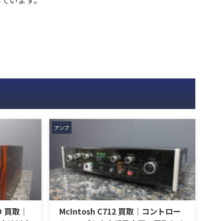
アンプ
ED 買取｜
McIntosh C712 買取｜コントロー