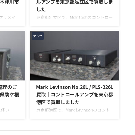
木津川市
ルアンプを東京都足立区で買取しま
した
のプリメイ
東京都足立区で、McIntoshのコントロー
ED」を出張買
ルアンプ「C712」を出張買取させていた
回のお品物
だきました。今回のお品物は、McIntosh
部の高品位化
らしいガラスパネルデザインとリモート
アンプ
、左右チャン
操作機能を備えた2chソリッドステート
、ボリュー
式のコントロールアンプで、左右チャン
ォノ入力、
ネルの音出し、入力切替、ボリューム、
n Amp入
トーンコントロール、MMフォノ入力、
扱説明書な
バランス出力、データポート、外観コン
ら査定いた
ディション、リモコンなど付属品の有無
AU-D907
を確認しながら査定いたしました。 買取
品整理のご
Mark Levinson No.26L / PLS-226L
 / ...
商品：McIntosh C712 メーカー：
McIntosh / マッキントッシュ 型番： ...
県駒ケ根
買取｜コントロールアンプを東京都
港区で買取しました
に伴い
東京都港区で、Mark Levinsonのコント
Stage
ロールアンプ「No.26L / PLS-226L」を
だきまし
出張買取させていただきました。今回の
ナー様が大
お品物は、アンプ部No.26Lと外部電源部