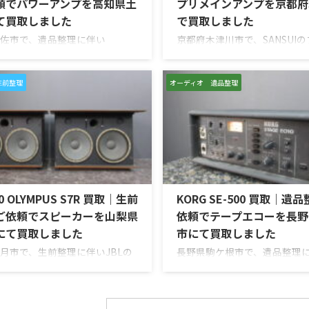
頼でパワーアンプを高知県土
プリメインアンプを京都府
て買取しました
で買取しました
佐市で、遺品整理に伴い
京都府木津川市で、SANSUI
oshのステレオパワーアンプ
ンアンプ「AU-D907 LIMIT
52」を出張買取させていただきま
取させていただきました。今
回のお品物は、ご家族様より
は、AU-D907をベースに各
生前整理
オーディオ 遺品整理
使われていたオーディオ機器な
が図られたLimitedモデルで
値を分かるところに見てほし
ネルの音出し状態、入力切替
相談いただいたものです。
ム、トーンコントロール、フ
sh MC252は、250W×2chの出力
スピーカー出力、Pre Out、Mai
2チャンネルパワーアンプで、
力、外観コンディション、取
いブルーのパワーメーター、ガ
ど付属品の有無を確認しなが
トパネル、Autoformer、
しました。 買取商品：SANSUI 
50 OLYMPUS S7R 買取｜生前
KORG SE-500 買取｜遺
Guard、Sentry Monitorなどを備
LIMITED メーカー：SANSUI / 山水
ルです。査定では、左右チャン
ご依頼でスピーカーを山梨県
依頼でテープエコーを長野
にて買取しました
市にて買取しました
月市で、生前整理に伴いJBLの
長野県駒ケ根市で、遺品整理
カー「C50 OLYMPUS S7R」
KORGのテープエコー「SE-500 
取させていただきました。今回
Echo」を出張買取させていた
は、長年大切に音楽を楽しまれ
た。今回のお品物は、前オー