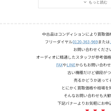
本人様より、オーディオ機器の
切に保管されていたヴィンテ
もっと読む
めたいとのご相談をいただいた
プエコーで、ご家族様より「
JBL C50 OLYMPUS S7Rは、
ものか分からないので、処分
us専用エンクロージャーにLE15A
てほしい」とご相談いただい
ー、PR15パッシブラジエータ
す。 KORG SE-500は、テー
5ドライバー、HL91ホーン、LX5
アナログエコーならではの揺
ークなどを組み合わせたヴィン
を楽しめる機材です。査定で
中古品はコンディションにより買取価
BLのスピーカーシステムです。
態、音出し、テープ走行、録
フリーダイヤル
0120-363-969
または
左右ペアの音 ...
ッド、エコー音の出方、各入
力端子、外部コントロ ...
お問い合わせくださ
オーディオに精通したスタッフが参考価格
FAX
や
LINE
からもお問い合わせ
古い機種だけど値段がつ
売るかどうか迷って
とにかく買取価格や相場を
そんなお問い合わせも大歓
下記バナーよりお気軽にお申
▼ ▼ ▼