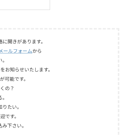
ージのテー
PLS-226Lで構成されるセパレートタイ
価値がある
プのプリアンプで、左右チャンネルの音
する前に見
出し状態、入力切替、ボリューム、バラ
たもので
ンス、位相切替、バランス出力、フォノ
プを使用した
カードやバランス入力カードの有無、電
らぎや質感
源部の状態、接続ケーブル、外観コンデ
は、通電状
ィション、取扱説明書など付属品の有無
格に開きがあります。
音・再生ヘ
を確認しながら査定いたしました。 買取
メールフォーム
から
力端子、出
商品：Mark Levinson N ...
い。
をお知らせいたします。
が可能です。
くの？
る。
知りたい。
迎です。
込み下さい。