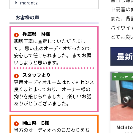
marantz
中高音の
お客様の声
また、背
バイワイ
兵庫県 M様
とても良
親切丁寧に査定していただきまし
た。 思い出のオーディオだったので
最新
安心して任せられました。 またお願
いしようと思います。
スタッフより
オーディオ 
専用オーディオルームはとてもセンス
良くまとまっており、 オーナー様の
拘りを感じられました。 楽しいお話
ありがとうございました。
岡山県 E様
McInt
当方のオーディオへのこだわりをち