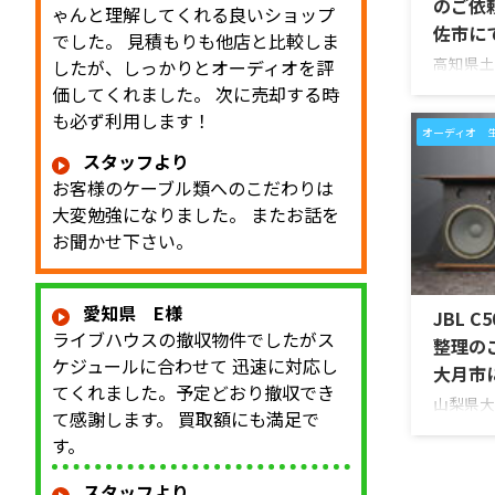
のご依
ゃんと理解してくれる良いショップ
佐市に
でした。 見積もりも他店と比較しま
高知県土
したが、しっかりとオーディオを評
McInt
価してくれました。 次に売却する時
「MC2
も必ず利用します！
した。今
オーディオ 
「大切に
スタッフより
ので、価
お客様のケーブル類へのこだわりは
い」とご
大変勉強になりました。 またお話を
McInto
お聞かせ下さい。
を備えた
同社らし
ラスフロン
愛知県 E様
JBL C
Power 
ライブハウスの撤収物件でしたがス
えたモデ
整理の
ケジュールに合わせて 迅速に対応し
...
大月市
てくれました。予定どおり撤収でき
山梨県大
て感謝します。 買取額にも満足で
大型スピー
す。
を出張買
のお品物
スタッフより