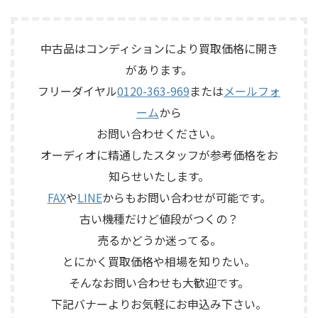
今回のお品物は、アンプ部
では、左右ペアの音 ...
ド、エコー音の出方、各入力端
メイン思想のスピーカーシス
No.26Lと外部電源部PLS-226L
子、出力端子、外部コントロ ...
テムで、左右ペアの音出し状
で構成されるセパレートタイ
態、ユニットの状態、エッグ
プのプリアンプで、左右チャン
中古品はコンディションにより買取価格に開き
シェル型エンクロージャー、角
ネルの音出し状態、入力切
があります。
度調整機構、スピーカー端
替、ボリューム、バランス、
子、外観コンディション、保護
フリーダイヤル
0120-363-969
または
メールフォ
位相切替、バランス出力、フ
ネットやキャップなど付属品
ォノカードやバランス入力カ
ーム
から
の有無を確認しながら査定い
ードの有無、電源部の状態、
たしました。 買取商品：
お問い合わせください。
接続ケーブル、外観コンディシ
ECLIPSE TD510MK2 メーカー：
ョン、取扱説明書など付属品の
オーディオに精通したスタッフが参考価格をお
ECLIPSE / イクリプス 型番：
有無を確認しながら査定いた
知らせいたします。
TD510MK2 カテゴリ ...
しました。 買取商品：Mark
Levinson N ...
FAX
や
LINE
からもお問い合わせが可能です。
古い機種だけど値段がつくの？
売るかどうか迷ってる。
とにかく買取価格や相場を知りたい。
そんなお問い合わせも大歓迎です。
下記バナーよりお気軽にお申込み下さい。