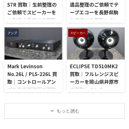
し状態、入力切替、ボリュー
式のコントロールアンプで、左
S7R 買取｜生前整理の
遺品整理のご依頼でテ
ム、トーンコントロール、フォ
右チャンネルの音出し、入力
ご依頼でスピーカーを
ープエコーを長野県駒
ノ入力、スピーカー出力、Pre
切替、ボリューム、トーンコン
Out、Main Amp入力、外観コ
トロール、MMフォノ入力、バ
山梨県大月市にて買取
ケ根市にて買取しまし
ンディション、取扱説明書など
ランス出力、データポート、
しました
た
付属品の有無を確認しながら
外観コンディション、リモコン
アンプ
スピーカー
山梨県大月市で、生前整理に伴
長野県駒ケ根市で、遺品整理に
査定いたしました。 買取商
など付属品の有無を確認しな
いJBLの大型スピーカー「C50
伴いKORGのテープエコー
品：SANSUI AU-D907 LIMITED
がら査定いたしました。 買取
OLYMPUS S7R」を出張買取さ
「SE-500 Stage Echo」を出張
メーカー：SANSUI / 山水 / ...
商品：McIntosh C712 メーカ
せていただきました。今回の
買取させていただきました。
ー：McIntosh / マッキントッ
お品物は、長年大切に音楽を
今回のお品物は、前オーナー
シュ 型番： ...
Mark Levinson
ECLIPSE TD510MK2
楽しまれてきたご本人様より、
様が大切に保管されていたヴ
オーディオ機器の整理を進めた
ィンテージのテープエコーで、
No.26L / PLS-226L 買
買取｜フルレンジスピ
いとのご相談をいただいたも
ご家族様より「価値があるも
取｜コントロールアン
ーカーを岡山県井原市
のです。 JBL C50 OLYMPUS
のか分からないので、処分する
プを東京都港区で買取
で買取しました
S7Rは、Olympus専用エンクロ
前に見てほしい」とご相談い
ージャーにLE15Aウーファー、
ただいたものです。 KORG SE-
しました
岡山県井原市で、ECLIPSEのフ
PR15パッシブラジエーター、
500は、テープを使用したアナ
ルレンジスピーカー
東京都港区で、Mark Levinson
LE85ドライバー、HL91ホー
ログエコーならではの揺らぎ
「TD510MK2」を出張買取させ
もっと読む
のコントロールアンプ
ン、LX5ネットワークなどを組
や質感を楽しめる機材です。査
ていただきました。今回のお
「No.26L / PLS-226L」を出張
み合わせたヴィンテージJBLの
定では、通電状態、音出し、
品物は、10cm口径フルレンジ
買取させていただきました。
スピーカーシステムです。査定
テープ走行、録音・再生ヘッ
ユニットを搭載したタイムド