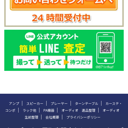
アンプ
スピーカー
プレーヤー
ターンテーブル
カーステ・
コンポ
ラック他
PA機器
オーディオ 遺品整理
オーディオ
生前整理
会社概要
プライバシーポリシー