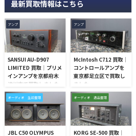
最新買取情報はこちら
アンプ
アンプ
SANSUI AU-D907
McIntosh C712 買取｜
LIMITED 買取｜プリメ
コントロールアンプを
インアンプを京都府木
東京都足立区で買取し
津川市で買取しました
ました
京都府木津川市で、SANSUIの
東京都足立区で、McIntoshの
オーディオ 生前整理
オーディオ 遺品整理
プリメインアンプ「AU-D907
コントロールアンプ「C712」
LIMITED」を出張買取させてい
を出張買取させていただきま
ただきました。今回のお品物
した。今回のお品物は、
は、AU-D907をベースに各部の
McIntoshらしいガラスパネル
高品位化が図られたLimitedモ
デザインとリモート操作機能
デルで、左右チャンネルの音出
を備えた2chソリッドステート
JBL C50 OLYMPUS
KORG SE-500 買取｜