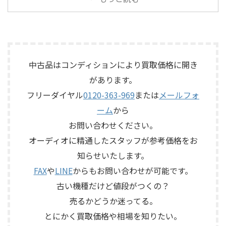
品：SANSUI AU-D907 LIMITED
がら査定いたしました。 買取
OLYMPUS S7R」を出張買取さ
「SE-500 Stage Echo」を出張
メーカー：SANSUI / 山水 / ...
商品：McIntosh C712 メーカ
せていただきました。今回の
買取させていただきました。
ー：McIntosh / マッキントッ
お品物は、長年大切に音楽を
今回のお品物は、前オーナー
シュ 型番： ...
楽しまれてきたご本人様より、
様が大切に保管されていたヴ
オーディオ機器の整理を進めた
ィンテージのテープエコーで、
いとのご相談をいただいたも
ご家族様より「価値があるも
中古品はコンディションにより買取価格に開き
のです。 JBL C50 OLYMPUS
のか分からないので、処分する
があります。
S7Rは、Olympus専用エンクロ
前に見てほしい」とご相談い
フリーダイヤル
0120-363-969
または
メールフォ
ージャーにLE15Aウーファー、
ただいたものです。 KORG SE-
PR15パッシブラジエーター、
500は、テープを使用したアナ
ーム
から
LE85ドライバー、HL91ホー
ログエコーならではの揺らぎ
お問い合わせください。
ン、LX5ネットワークなどを組
や質感を楽しめる機材です。査
み合わせたヴィンテージJBLの
定では、通電状態、音出し、
オーディオに精通したスタッフが参考価格をお
スピーカーシステムです。査定
テープ走行、録音・再生ヘッ
知らせいたします。
では、左右ペアの音 ...
ド、エコー音の出方、各入力端
子、出力端子、外部コントロ ...
FAX
や
LINE
からもお問い合わせが可能です。
古い機種だけど値段がつくの？
売るかどうか迷ってる。
とにかく買取価格や相場を知りたい。