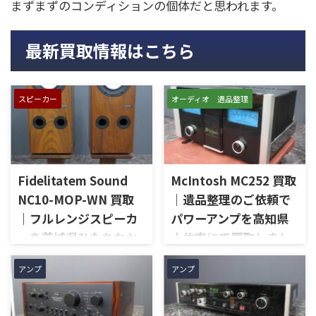
まずまずのコンディションの個体だと思われます。
最新買取情報はこちら
スピーカー
オーディオ 遺品整理
Fidelitatem Sound
McIntosh MC252 買取
NC10-MOP-WN 買取
｜遺品整理のご依頼で
｜フルレンジスピーカ
パワーアンプを高知県
ーを茨城県ひたちなか
土佐市にて買取しまし
市で買取しました
た
アンプ
アンプ
茨城県ひたちなか市で、
高知県土佐市で、遺品整理に伴
Fidelitatem Soundのフルレン
いMcIntoshのステレオパワー
ジスピーカー「NC10-MOP-
アンプ「MC252」を出張買取さ