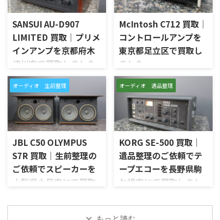
WN」を出張買取させていただ
せていただきました。今回の
きました。今回のお品物は、
お品物は、ご家族様より「大
SANSUI AU-D907
McIntosh C712 買取｜
Markaudioのフルレンジユニッ
切に使われていたオーディオ機
トを使用したNC10系のスピー
器なので、価値を分かるところ
LIMITED 買取｜プリメ
コントロールアンプを
カーシステムで、左右ペアの音
に見てほしい」とご相談いた
インアンプを京都府木
東京都足立区で買取し
出し状態、ユニットの状態、
だいたものです。 McIntosh
津川市で買取しました
ました
無垢材エンクロージャー、スピ
MC252は、250W×2chの出力
ーカー端子、外観コンディショ
を備えた2チャンネルパワーア
京都府木津川市で、SANSUIの
東京都足立区で、McIntoshの
ン、元箱や取扱資料など付属品
ンプで、同社らしいブルーのパ
オーディオ 生前整理
オーディオ 遺品整理
プリメインアンプ「AU-D907
コントロールアンプ「C712」
の有無を確認しながら査定い
ワーメーター、ガラスフロント
LIMITED」を出張買取させてい
を出張買取させていただきま
たしました。 NC10-MOP-WN
パネル、Autoformer、Power
ただきました。今回のお品物
した。今回のお品物は、
は、公式情報ではNC10_MOP
Guard、Sentry Monitorなどを
は、AU-D907をベースに各部の
McIntoshらしいガラスパネル
系やNC10_MAOP系としても表
備えたモデルです。査定では、
高品位化が図られたLimitedモ
デザインとリモート操作機能
記が見られるモデルです。検 ...
左右チャン ...
デルで、左右チャンネルの音出
を備えた2chソリッドステート
JBL C50 OLYMPUS
KORG SE-500 買取｜
し状態、入力切替、ボリュー
式のコントロールアンプで、左
S7R 買取｜生前整理の
遺品整理のご依頼でテ
ム、トーンコントロール、フォ
右チャンネルの音出し、入力
ご依頼でスピーカーを
ープエコーを長野県駒
ノ入力、スピーカー出力、Pre
切替、ボリューム、トーンコン
Out、Main Amp入力、外観コ
トロール、MMフォノ入力、バ
山梨県大月市にて買取
ケ根市にて買取しまし
ンディション、取扱説明書など
ランス出力、データポート、
しました
た
付属品の有無を確認しながら
外観コンディション、リモコン
山梨県大月市で、生前整理に伴
長野県駒ケ根市で、遺品整理に
査定いたしました。 買取商
など付属品の有無を確認しな
もっと読む
いJBLの大型スピーカー「C50
伴いKORGのテープエコー