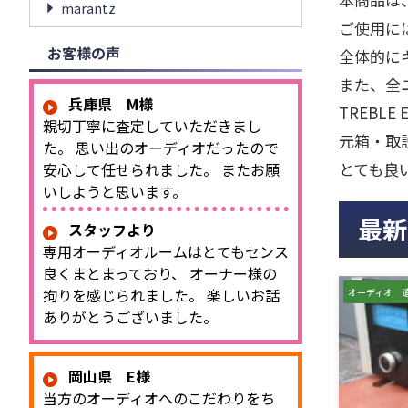
marantz
ご使用に
お客様の声
全体的に
また、全
兵庫県 M様
TREBL
親切丁寧に査定していただきまし
元箱・取
た。 思い出のオーディオだったので
とても良
安心して任せられました。 またお願
いしようと思います。
最新
スタッフより
専用オーディオルームはとてもセンス
良くまとまっており、 オーナー様の
拘りを感じられました。 楽しいお話
オーディオ 
ありがとうございました。
岡山県 E様
当方のオーディオへのこだわりをち