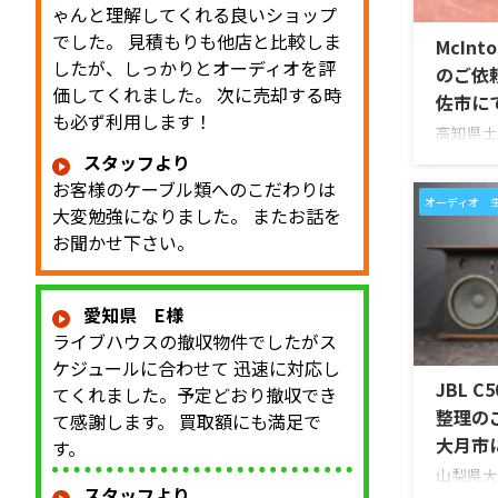
ゃんと理解してくれる良いショップ
でした。 見積もりも他店と比較しま
McInt
したが、しっかりとオーディオを評
のご依
価してくれました。 次に売却する時
佐市に
も必ず利用します！
高知県土
McInt
スタッフより
「MC2
お客様のケーブル類へのこだわりは
した。今
オーディオ 
大変勉強になりました。 またお話を
「大切に
お聞かせ下さい。
ので、価
い」とご
McInto
愛知県 E様
を備えた
ライブハウスの撤収物件でしたがス
同社らし
ラスフロン
ケジュールに合わせて 迅速に対応し
JBL C
Power 
てくれました。予定どおり撤収でき
えたモデ
整理の
て感謝します。 買取額にも満足で
...
大月市
す。
山梨県大
スタッフより