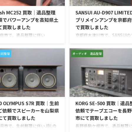
osh MC252 買取｜遺品整理
SANSUI AU-D907 LIMIT
頼でパワーアンプを高知県土
プリメインアンプを京都府
て買取しました
で買取しました
佐市で、遺品整理に伴い
京都府木津川市で、SANSUI
oshのステレオパワーアンプ
ンアンプ「AU-D907 LIMIT
52」を出張買取させていただきま
取させていただきました。今
回のお品物は、ご家族様より
は、AU-D907をベースに各
生前整理
オーディオ 遺品整理
使われていたオーディオ機器な
が図られたLimitedモデルで
値を分かるところに見てほし
ネルの音出し状態、入力切替
相談いただいたものです。
ム、トーンコントロール、フ
sh MC252は、250W×2chの出力
スピーカー出力、Pre Out、Mai
2チャンネルパワーアンプで、
力、外観コンディション、取
いブルーのパワーメーター、ガ
ど付属品の有無を確認しなが
トパネル、Autoformer、
しました。 買取商品：SANSUI 
50 OLYMPUS S7R 買取｜生前
KORG SE-500 買取｜遺
Guard、Sentry Monitorなどを備
LIMITED メーカー：SANSUI / 山水
ルです。査定では、左右チャン
ご依頼でスピーカーを山梨県
依頼でテープエコーを長野
にて買取しました
市にて買取しました
月市で、生前整理に伴いJBLの
長野県駒ケ根市で、遺品整理