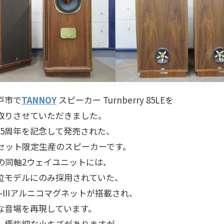
戸市で
TANNOY
スピーカー Turnberry 85LEを
取りさせていただきました。
85周年を記念して発売された、
5セット限定生産のスピーカーです。
チの同軸2ウェイユニットには、
位モデルにのみ採用されていた、
AX-IIIアルニコマグネットが搭載され、
な音場を再現しています。
、極些細な小キズがありますが、