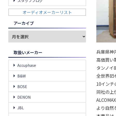
スタッフブログ
オーディオメーカーリスト
アーカイブ
兵庫県神
取扱いメーカー
高価買い
Accuphase
タンノイ
全世界8
B&W
10イン
BOSE
同社の上
DENON
ALCOM
より自然
JBL
本商品は