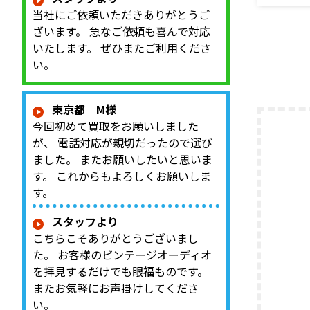
大型スピー
当社にご依頼いただきありがとうご
を出張買
のお品物
ざいます。 急なご依頼も喜んで対応
てきたご
いたします。 ぜひまたご利用くださ
整理を進
い。
ものです。 
Olymp
ウーファ
東京都 M様
ー、LE8
今回初めて買取をお願いしました
ネットワ
が、 電話対応が親切だったので選び
テージJ
ました。 またお願いしたいと思いま
査定では、
す。 これからもよろしくお願いしま
す。
スタッフより
こちらこそありがとうございまし
た。 お客様のビンテージオーディオ
を拝見するだけでも眼福ものです。
またお気軽にお声掛けしてくださ
い。