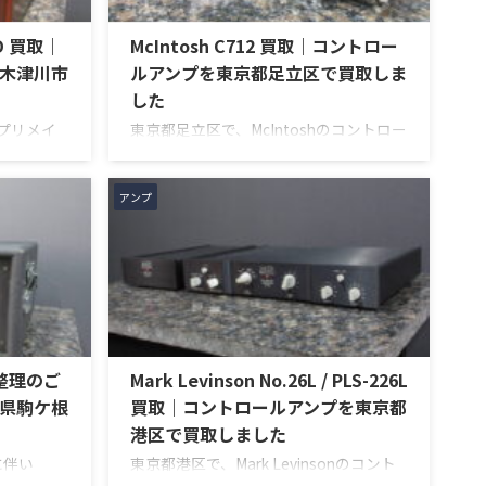
ED 買取｜
McIntosh C712 買取｜コントロー
木津川市
ルアンプを東京都足立区で買取しま
した
のプリメイ
東京都足立区で、McIntoshのコントロー
ED」を出張買
ルアンプ「C712」を出張買取させていた
回のお品物
だきました。今回のお品物は、McIntosh
部の高品位化
らしいガラスパネルデザインとリモート
アンプ
、左右チャン
操作機能を備えた2chソリッドステート
、ボリュー
式のコントロールアンプで、左右チャン
ォノ入力、
ネルの音出し、入力切替、ボリューム、
n Amp入
トーンコントロール、MMフォノ入力、
扱説明書な
バランス出力、データポート、外観コン
ら査定いた
ディション、リモコンなど付属品の有無
AU-D907
を確認しながら査定いたしました。 買取
品整理のご
Mark Levinson No.26L / PLS-226L
 / ...
商品：McIntosh C712 メーカー：
McIntosh / マッキントッシュ 型番： ...
県駒ケ根
買取｜コントロールアンプを東京都
港区で買取しました
に伴い
東京都港区で、Mark Levinsonのコント