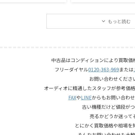
カー「C50 OLYMPUS S7R」
KORGのテープエコー「SE-500 
取させていただきました。今回
Echo」を出張買取させていた
は、長年大切に音楽を楽しまれ
た。今回のお品物は、前オー
本人様より、オーディオ機器の
切に保管されていたヴィンテ
もっと読む
めたいとのご相談をいただいた
プエコーで、ご家族様より「
JBL C50 OLYMPUS S7Rは、
ものか分からないので、処分
us専用エンクロージャーにLE15A
てほしい」とご相談いただい
ー、PR15パッシブラジエータ
す。 KORG SE-500は、テー
5ドライバー、HL91ホーン、LX5
アナログエコーならではの揺
ークなどを組み合わせたヴィン
を楽しめる機材です。査定で
中古品はコンディションにより買取価
BLのスピーカーシステムです。
態、音出し、テープ走行、録
フリーダイヤル
0120-363-969
または
左右ペアの音 ...
ッド、エコー音の出方、各入
力端子、外部コントロ ...
お問い合わせくださ
オーディオに精通したスタッフが参考価格
FAX
や
LINE
からもお問い合わせ
古い機種だけど値段がつ
売るかどうか迷って
とにかく買取価格や相場を
そんなお問い合わせも大歓