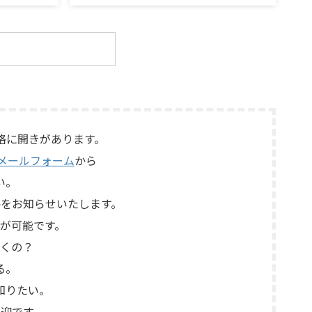
Stage
ロールアンプ「No.26L / PLS-226L」を
だきまし
出張買取させていただきました。今回の
ナー様が大
お品物は、アンプ部No.26Lと外部電源部
ージのテー
PLS-226Lで構成されるセパレートタイ
価値がある
プのプリアンプで、左右チャンネルの音
する前に見
出し状態、入力切替、ボリューム、バラ
たもので
ンス、位相切替、バランス出力、フォノ
プを使用した
カードやバランス入力カードの有無、電
らぎや質感
源部の状態、接続ケーブル、外観コンデ
は、通電状
ィション、取扱説明書など付属品の有無
格に開きがあります。
音・再生ヘ
を確認しながら査定いたしました。 買取
メールフォーム
から
力端子、出
商品：Mark Levinson N ...
い。
をお知らせいたします。
が可能です。
くの？
る。
知りたい。
迎です。