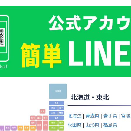
北海道・東北
北海道
|
青森県
|
岩手県
|
宮城
秋田県
|
山形県
|
福島県