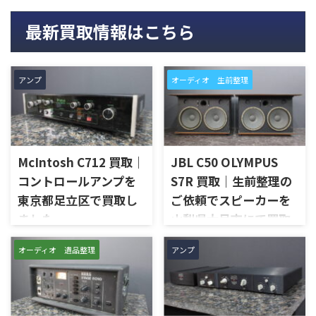
最新買取情報はこちら
アンプ
オーディオ 生前整理
McIntosh C712 買取｜
JBL C50 OLYMPUS
コントロールアンプを
S7R 買取｜生前整理の
東京都足立区で買取し
ご依頼でスピーカーを
ました
山梨県大月市にて買取
しました
東京都足立区で、McIntoshの
オーディオ 遺品整理
アンプ
コントロールアンプ「C712」
山梨県大月市で、生前整理に伴
を出張買取させていただきま
いJBLの大型スピーカー「C50
した。今回のお品物は、
OLYMPUS S7R」を出張買取さ
McIntoshらしいガラスパネル
せていただきました。今回の
デザインとリモート操作機能