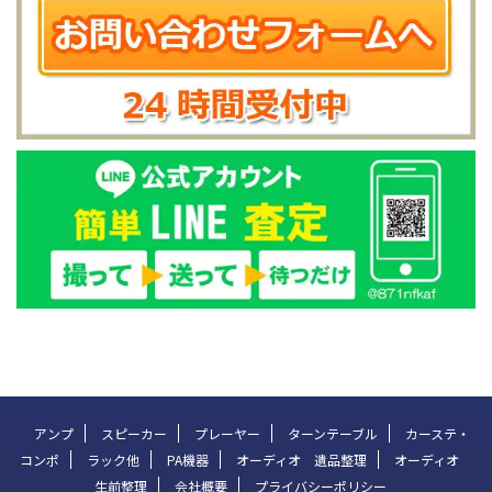
アンプ
スピーカー
プレーヤー
ターンテーブル
カーステ・
コンポ
ラック他
PA機器
オーディオ 遺品整理
オーディオ
生前整理
会社概要
プライバシーポリシー