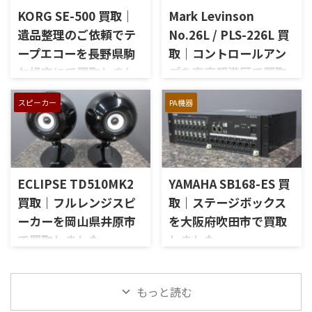
お品物は、長年大切に音楽を
を備えた2chソリッドステート
KORG SE-500 買取｜
Mark Levinson
楽しまれてきたご本人様より、
式のコントロールアンプで、左
オーディオ機器の整理を進めた
遺品整理のご依頼でテ
No.26L / PLS-226L 買
右チャンネルの音出し、入力
いとのご相談をいただいたも
ープエコーを長野県駒
取｜コントロールアン
切替、ボリューム、トーンコン
のです。 JBL C50 OLYMPUS
トロール、MMフォノ入力、バ
ケ根市にて買取しまし
プを東京都港区で買取
S7Rは、Olympus専用エンクロ
ランス出力、データポート、
ージャーにLE15Aウーファー、
た
しました
外観コンディション、リモコン
PR15パッシブラジエーター、
スピーカー
PA機器
長野県駒ケ根市で、遺品整理に
東京都港区で、Mark Levinson
など付属品の有無を確認しな
LE85ドライバー、HL91ホー
伴いKORGのテープエコー
のコントロールアンプ
がら査定いたしました。 買取
ン、LX5ネットワークなどを組
「SE-500 Stage Echo」を出張
「No.26L / PLS-226L」を出張
商品：McIntosh C712 メーカ
み合わせたヴィンテージJBLの
買取させていただきました。
買取させていただきました。
ー：McIntosh / マッキントッ
スピーカーシステムです。査定
今回のお品物は、前オーナー
今回のお品物は、アンプ部
シュ 型番： ...
では、左右ペアの音 ...
ECLIPSE TD510MK2
YAMAHA SB168-ES 買
様が大切に保管されていたヴ
No.26Lと外部電源部PLS-226L
ィンテージのテープエコーで、
で構成されるセパレートタイ
買取｜フルレンジスピ
取｜ステージボックス
ご家族様より「価値があるも
プのプリアンプで、左右チャン
ーカーを岡山県井原市
を大阪府吹田市で買取
のか分からないので、処分する
ネルの音出し状態、入力切
で買取しました
しました
前に見てほしい」とご相談い
替、ボリューム、バランス、
ただいたものです。 KORG SE-
位相切替、バランス出力、フ
岡山県井原市で、ECLIPSEのフ
大阪府吹田市で、YAMAHAのス
500は、テープを使用したアナ
ォノカードやバランス入力カ
ルレンジスピーカー
テージボックス「SB168-ES」
ログエコーならではの揺らぎ
ードの有無、電源部の状態、
「TD510MK2」を出張買取させ
を出張買取させていただきま
もっと読む
や質感を楽しめる機材です。査
接続ケーブル、外観コンディシ
ていただきました。今回のお
した。今回のお品物は、