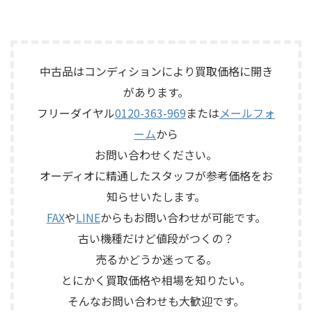
定では、通電状態、音出し、
ョン、取扱説明書など付属品の
品物は、10cm口径フルレンジ
EtherSoundに対応した
テープ走行、録音・再生ヘッ
有無を確認しながら査定いた
ユニットを搭載したタイムド
16IN/8OUTのステージボックス
ド、エコー音の出方、各入力端
しました。 買取商品：Mark
メイン思想のスピーカーシス
で、通電状態、各マイク入力、
子、出力端子、外部コントロ ...
Levinson N ...
テムで、左右ペアの音出し状
ライン出力、EtherSound
態、ユニットの状態、エッグ
IN/OUT、NETWORK端子、ヘッ
中古品はコンディションにより買取価格に開き
シェル型エンクロージャー、角
ドアンプリモート、ファンタム
があります。
度調整機構、スピーカー端
電源、外観コンディション、電
子、外観コンディション、保護
源コードや取扱説明書など付
フリーダイヤル
0120-363-969
または
メールフォ
ネットやキャップなど付属品
属品の有無を確認しながら査
ーム
から
の有無を確認しながら査定い
定いたしました。 買取商品：
たしました。 買取商品：
YAMAHA SB168-ES メーカー：
お問い合わせください。
ECLIPSE TD510MK2 メーカー：
YAMAHA / ヤマハ 型番：
オーディオに精通したスタッフが参考価格をお
ECLIPSE / イクリプス 型番：
SB168-ES カ ...
知らせいたします。
TD510MK2 カテゴリ ...
FAX
や
LINE
からもお問い合わせが可能です。
古い機種だけど値段がつくの？
売るかどうか迷ってる。
とにかく買取価格や相場を知りたい。
そんなお問い合わせも大歓迎です。