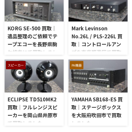
を出張買取させていただきま
いJBLの大型スピーカー「C50
した。今回のお品物は、
OLYMPUS S7R」を出張買取さ
McIntoshらしいガラスパネル
せていただきました。今回の
デザインとリモート操作機能
お品物は、長年大切に音楽を
を備えた2chソリッドステート
KORG SE-500 買取｜
Mark Levinson
楽しまれてきたご本人様より、
式のコントロールアンプで、左
オーディオ機器の整理を進めた
遺品整理のご依頼でテ
No.26L / PLS-226L 買
右チャンネルの音出し、入力
いとのご相談をいただいたも
ープエコーを長野県駒
取｜コントロールアン
切替、ボリューム、トーンコン
のです。 JBL C50 OLYMPUS
トロール、MMフォノ入力、バ
ケ根市にて買取しまし
プを東京都港区で買取
S7Rは、Olympus専用エンクロ
ランス出力、データポート、
ージャーにLE15Aウーファー、
た
しました
外観コンディション、リモコン
PR15パッシブラジエーター、
スピーカー
PA機器
長野県駒ケ根市で、遺品整理に
東京都港区で、Mark Levinson
など付属品の有無を確認しな
LE85ドライバー、HL91ホー
伴いKORGのテープエコー
のコントロールアンプ
がら査定いたしました。 買取
ン、LX5ネットワークなどを組
「SE-500 Stage Echo」を出張
「No.26L / PLS-226L」を出張
商品：McIntosh C712 メーカ
み合わせたヴィンテージJBLの
買取させていただきました。
買取させていただきました。
ー：McIntosh / マッキントッ
スピーカーシステムです。査定
今回のお品物は、前オーナー
今回のお品物は、アンプ部
シュ 型番： ...
では、左右ペアの音 ...
ECLIPSE TD510MK2
YAMAHA SB168-ES 買
様が大切に保管されていたヴ
No.26Lと外部電源部PLS-226L
ィンテージのテープエコーで、
で構成されるセパレートタイ
買取｜フルレンジスピ
取｜ステージボックス
ご家族様より「価値があるも
プのプリアンプで、左右チャン
ーカーを岡山県井原市
を大阪府吹田市で買取
のか分からないので、処分する
ネルの音出し状態、入力切
で買取しました
しました
前に見てほしい」とご相談い
替、ボリューム、バランス、
ただいたものです。 KORG SE-
位相切替、バランス出力、フ
岡山県井原市で、ECLIPSEのフ
大阪府吹田市で、YAMAHAのス