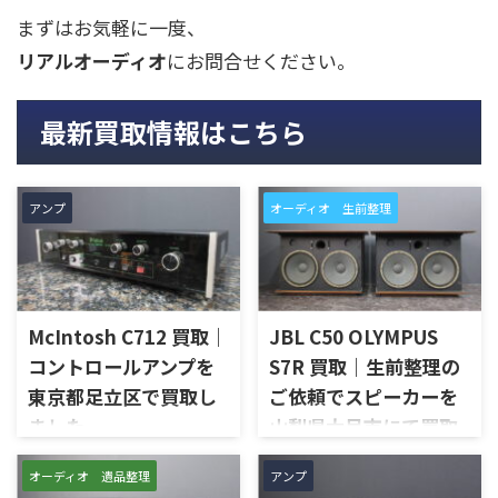
まずはお気軽に一度、
リアルオーディオ
にお問合せください。
最新買取情報はこちら
アンプ
オーディオ 生前整理
McIntosh C712 買取｜
JBL C50 OLYMPUS
コントロールアンプを
S7R 買取｜生前整理の
東京都足立区で買取し
ご依頼でスピーカーを
ました
山梨県大月市にて買取
しました
東京都足立区で、McIntoshの
オーディオ 遺品整理
アンプ
コントロールアンプ「C712」
山梨県大月市で、生前整理に伴