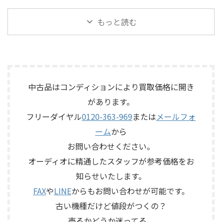
500は、テープを使用したアナ
ォノカードやバランス入力カ
ルレンジスピーカー
テージボックス「SB168-ES」
ログエコーならではの揺らぎ
ードの有無、電源部の状態、
「TD510MK2」を出張買取させ
を出張買取させていただきま
もっと読む
や質感を楽しめる機材です。査
接続ケーブル、外観コンディシ
ていただきました。今回のお
した。今回のお品物は、
定では、通電状態、音出し、
ョン、取扱説明書など付属品の
品物は、10cm口径フルレンジ
EtherSoundに対応した
テープ走行、録音・再生ヘッ
有無を確認しながら査定いた
ユニットを搭載したタイムド
16IN/8OUTのステージボックス
ド、エコー音の出方、各入力端
しました。 買取商品：Mark
メイン思想のスピーカーシス
で、通電状態、各マイク入力、
子、出力端子、外部コントロ ...
Levinson N ...
テムで、左右ペアの音出し状
ライン出力、EtherSound
態、ユニットの状態、エッグ
IN/OUT、NETWORK端子、ヘッ
中古品はコンディションにより買取価格に開き
シェル型エンクロージャー、角
ドアンプリモート、ファンタム
があります。
度調整機構、スピーカー端
電源、外観コンディション、電
子、外観コンディション、保護
源コードや取扱説明書など付
フリーダイヤル
0120-363-969
または
メールフォ
ネットやキャップなど付属品
属品の有無を確認しながら査
ーム
から
の有無を確認しながら査定い
定いたしました。 買取商品：
たしました。 買取商品：
YAMAHA SB168-ES メーカー：
お問い合わせください。
ECLIPSE TD510MK2 メーカー：
YAMAHA / ヤマハ 型番：
オーディオに精通したスタッフが参考価格をお
ECLIPSE / イクリプス 型番：
SB168-ES カ ...
知らせいたします。
TD510MK2 カテゴリ ...
FAX
や
LINE
からもお問い合わせが可能です。
古い機種だけど値段がつくの？
売るかどうか迷ってる。