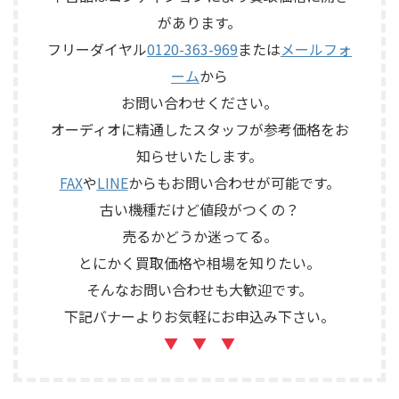
シェル型エンクロージャー、角
ドアンプリモート、ファンタム
があります。
度調整機構、スピーカー端
電源、外観コンディション、電
子、外観コンディション、保護
源コードや取扱説明書など付
フリーダイヤル
0120-363-969
または
メールフォ
ネットやキャップなど付属品
属品の有無を確認しながら査
ーム
から
の有無を確認しながら査定い
定いたしました。 買取商品：
たしました。 買取商品：
YAMAHA SB168-ES メーカー：
お問い合わせください。
ECLIPSE TD510MK2 メーカー：
YAMAHA / ヤマハ 型番：
オーディオに精通したスタッフが参考価格をお
ECLIPSE / イクリプス 型番：
SB168-ES カ ...
知らせいたします。
TD510MK2 カテゴリ ...
FAX
や
LINE
からもお問い合わせが可能です。
古い機種だけど値段がつくの？
売るかどうか迷ってる。
とにかく買取価格や相場を知りたい。
そんなお問い合わせも大歓迎です。
下記バナーよりお気軽にお申込み下さい。
▼ ▼ ▼