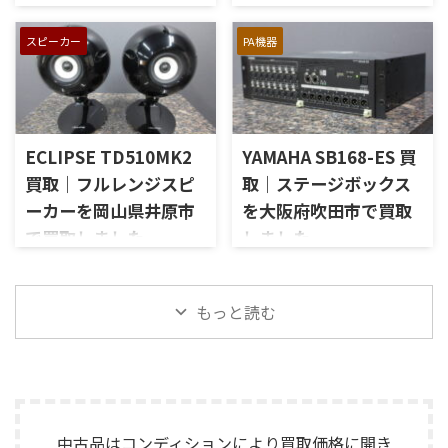
ランス出力、データポート、
ージャーにLE15Aウーファー、
た
しました
外観コンディション、リモコン
PR15パッシブラジエーター、
スピーカー
PA機器
長野県駒ケ根市で、遺品整理に
東京都港区で、Mark Levinson
など付属品の有無を確認しな
LE85ドライバー、HL91ホー
伴いKORGのテープエコー
のコントロールアンプ
がら査定いたしました。 買取
ン、LX5ネットワークなどを組
「SE-500 Stage Echo」を出張
「No.26L / PLS-226L」を出張
商品：McIntosh C712 メーカ
み合わせたヴィンテージJBLの
買取させていただきました。
買取させていただきました。
ー：McIntosh / マッキントッ
スピーカーシステムです。査定
今回のお品物は、前オーナー
今回のお品物は、アンプ部
シュ 型番： ...
では、左右ペアの音 ...
ECLIPSE TD510MK2
YAMAHA SB168-ES 買
様が大切に保管されていたヴ
No.26Lと外部電源部PLS-226L
ィンテージのテープエコーで、
で構成されるセパレートタイ
買取｜フルレンジスピ
取｜ステージボックス
ご家族様より「価値があるも
プのプリアンプで、左右チャン
ーカーを岡山県井原市
を大阪府吹田市で買取
のか分からないので、処分する
ネルの音出し状態、入力切
で買取しました
しました
前に見てほしい」とご相談い
替、ボリューム、バランス、
ただいたものです。 KORG SE-
位相切替、バランス出力、フ
岡山県井原市で、ECLIPSEのフ
大阪府吹田市で、YAMAHAのス
500は、テープを使用したアナ
ォノカードやバランス入力カ
ルレンジスピーカー
テージボックス「SB168-ES」
ログエコーならではの揺らぎ
ードの有無、電源部の状態、
「TD510MK2」を出張買取させ
を出張買取させていただきま
もっと読む
や質感を楽しめる機材です。査
接続ケーブル、外観コンディシ
ていただきました。今回のお
した。今回のお品物は、
定では、通電状態、音出し、
ョン、取扱説明書など付属品の
品物は、10cm口径フルレンジ
EtherSoundに対応した
テープ走行、録音・再生ヘッ
有無を確認しながら査定いた
ユニットを搭載したタイムド
16IN/8OUTのステージボックス
ド、エコー音の出方、各入力端
しました。 買取商品：Mark
メイン思想のスピーカーシス
で、通電状態、各マイク入力、
子、出力端子、外部コントロ ...
Levinson N ...
テムで、左右ペアの音出し状
ライン出力、EtherSound
態、ユニットの状態、エッグ
IN/OUT、NETWORK端子、ヘッ
中古品はコンディションにより買取価格に開き