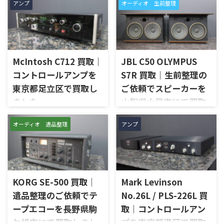
アンプ
オーディオ 生前整理
McIntosh C712 買取｜
JBL C50 OLYMPUS
コントロールアンプを
S7R 買取｜生前整理の
東京都足立区で買取し
ご依頼でスピーカーを
ました
山梨県大月市にて買取
しました
東京都足立区で、McIntoshの
オーディオ 遺品整理
アンプ
コントロールアンプ「C712」
山梨県大月市で、生前整理に伴
を出張買取させていただきま
いJBLの大型スピーカー「C50
した。今回のお品物は、
OLYMPUS S7R」を出張買取さ
McIntoshらしいガラスパネル
せていただきました。今回の
デザインとリモート操作機能
お品物は、長年大切に音楽を
を備えた2chソリッドステート
KORG SE-500 買取｜
Mark Levinson
楽しまれてきたご本人様より、
式のコントロールアンプで、左
オーディオ機器の整理を進めた
遺品整理のご依頼でテ
No.26L / PLS-226L 買
右チャンネルの音出し、入力
いとのご相談をいただいたも
ープエコーを長野県駒
取｜コントロールアン
切替、ボリューム、トーンコン
のです。 JBL C50 OLYMPUS
トロール、MMフォノ入力、バ
ケ根市にて買取しまし
プを東京都港区で買取
S7Rは、Olympus専用エンクロ