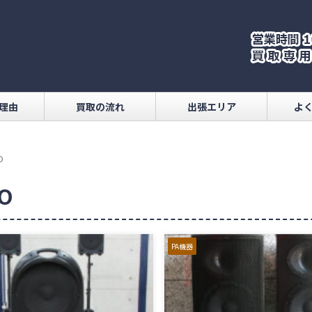
理由
買取の流れ
出張エリア
よ
O
TO
PA機器