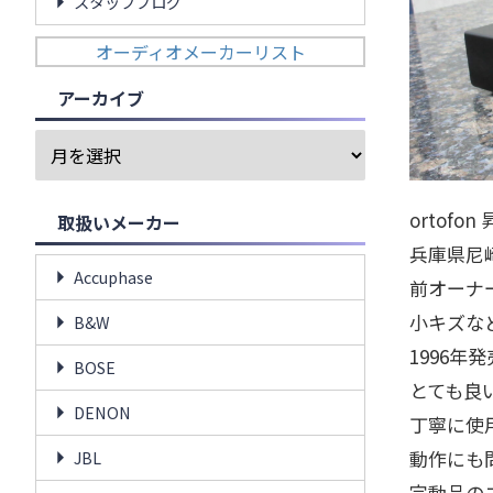
スタッフブログ
オーディオメーカーリスト
アーカイブ
ortofo
取扱いメーカー
兵庫県尼
Accuphase
前オーナ
小キズな
B&W
1996
BOSE
とても良
DENON
丁寧に使
動作にも
JBL
完動品の