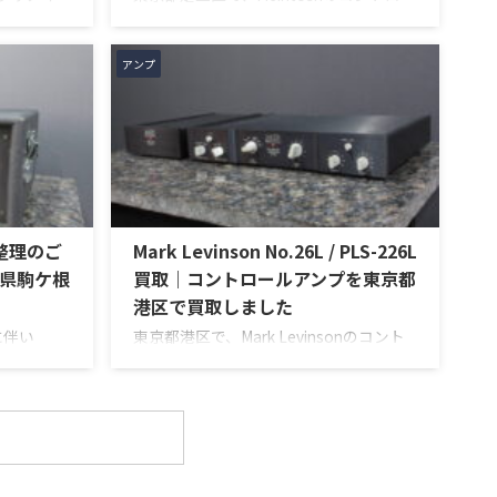
ED」を出張買
ルアンプ「C712」を出張買取させていた
回のお品物
だきました。今回のお品物は、McIntosh
部の高品位化
らしいガラスパネルデザインとリモート
アンプ
、左右チャン
操作機能を備えた2chソリッドステート
、ボリュー
式のコントロールアンプで、左右チャン
ォノ入力、
ネルの音出し、入力切替、ボリューム、
n Amp入
トーンコントロール、MMフォノ入力、
扱説明書な
バランス出力、データポート、外観コン
ら査定いた
ディション、リモコンなど付属品の有無
AU-D907
を確認しながら査定いたしました。 買取
品整理のご
Mark Levinson No.26L / PLS-226L
 / ...
商品：McIntosh C712 メーカー：
McIntosh / マッキントッシュ 型番： ...
県駒ケ根
買取｜コントロールアンプを東京都
港区で買取しました
に伴い
東京都港区で、Mark Levinsonのコント
Stage
ロールアンプ「No.26L / PLS-226L」を
だきまし
出張買取させていただきました。今回の
ナー様が大
お品物は、アンプ部No.26Lと外部電源部
ージのテー
PLS-226Lで構成されるセパレートタイ
価値がある
プのプリアンプで、左右チャンネルの音
する前に見
出し状態、入力切替、ボリューム、バラ