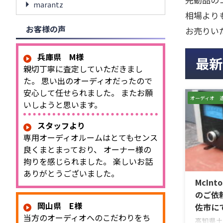
marantz
相場より
お客様の声
お売りい
兵庫県 M様
最新
親切丁寧に査定していただきまし
た。 思い出のオーディオだったので
安心して任せられました。 またお願
オーディオ 
いしようと思います。
スタッフより
専用オーディオルームはとてもセンス
良くまとまっており、 オーナー様の
拘りを感じられました。 楽しいお話
ありがとうございました。
McInt
のご依
岡山県 E様
佐市に
当方のオーディオへのこだわりをち
高知県土