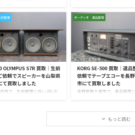
oshのステレオパワーアンプ
ンアンプ「AU-D907 LIMIT
52」を出張買取させていただきま
取させていただきました。今
回のお品物は、ご家族様より
は、AU-D907をベースに各
生前整理
オーディオ 遺品整理
使われていたオーディオ機器な
が図られたLimitedモデルで
値を分かるところに見てほし
ネルの音出し状態、入力切替
相談いただいたものです。
ム、トーンコントロール、フ
sh MC252は、250W×2chの出力
スピーカー出力、Pre Out、Mai
2チャンネルパワーアンプで、
力、外観コンディション、取
いブルーのパワーメーター、ガ
ど付属品の有無を確認しなが
トパネル、Autoformer、
しました。 買取商品：SANSUI 
50 OLYMPUS S7R 買取｜生前
KORG SE-500 買取｜遺
Guard、Sentry Monitorなどを備
LIMITED メーカー：SANSUI / 山水
ルです。査定では、左右チャン
ご依頼でスピーカーを山梨県
依頼でテープエコーを長野
にて買取しました
市にて買取しました
月市で、生前整理に伴いJBLの
長野県駒ケ根市で、遺品整理
カー「C50 OLYMPUS S7R」
KORGのテープエコー「SE-500 
取させていただきました。今回
Echo」を出張買取させていた
は、長年大切に音楽を楽しまれ
た。今回のお品物は、前オー
本人様より、オーディオ機器の
切に保管されていたヴィンテ
もっと読む
めたいとのご相談をいただいた
プエコーで、ご家族様より「
JBL C50 OLYMPUS S7Rは、
ものか分からないので、処分