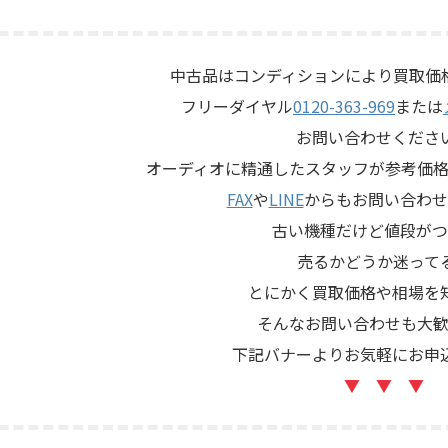
us専用エンクロージャーにLE15A
てほしい」とご相談いただい
ー、PR15パッシブラジエータ
す。 KORG SE-500は、テー
5ドライバー、HL91ホーン、LX5
アナログエコーならではの揺
ークなどを組み合わせたヴィン
を楽しめる機材です。査定で
中古品はコンディションにより買取価
BLのスピーカーシステムです。
態、音出し、テープ走行、録
フリーダイヤル
0120-363-969
または
左右ペアの音 ...
ッド、エコー音の出方、各入
力端子、外部コントロ ...
お問い合わせくださ
オーディオに精通したスタッフが参考価格
FAX
や
LINE
からもお問い合わせ
古い機種だけど値段がつ
売るかどうか迷って
とにかく買取価格や相場を
そんなお問い合わせも大歓
下記バナーよりお気軽にお申
▼ ▼ ▼