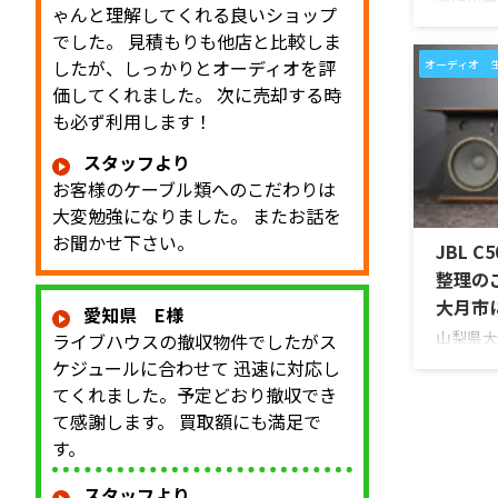
ゃんと理解してくれる良いショップ
McInt
でした。 見積もりも他店と比較しま
「MC2
した。今
したが、しっかりとオーディオを評
オーディオ 
「大切に
価してくれました。 次に売却する時
ので、価
も必ず利用します！
い」とご
McInto
スタッフより
を備えた
お客様のケーブル類へのこだわりは
同社らし
大変勉強になりました。 またお話を
ラスフロン
お聞かせ下さい。
JBL C
Power 
えたモデ
整理の
...
大月市
愛知県 E様
山梨県大
ライブハウスの撤収物件でしたがス
大型スピー
ケジュールに合わせて 迅速に対応し
を出張買
てくれました。予定どおり撤収でき
のお品物
て感謝します。 買取額にも満足で
てきたご
す。
整理を進
ものです。 
スタッフより