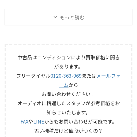
ただいたものです。 KORG SE-
位相切替、バランス出力、フ
岡山県井原市で、ECLIPSEのフ
大阪府吹田市で、YAMAHAのス
500は、テープを使用したアナ
ォノカードやバランス入力カ
ルレンジスピーカー
テージボックス「SB168-ES」
ログエコーならではの揺らぎ
ードの有無、電源部の状態、
「TD510MK2」を出張買取させ
を出張買取させていただきま
もっと読む
や質感を楽しめる機材です。査
接続ケーブル、外観コンディシ
ていただきました。今回のお
した。今回のお品物は、
定では、通電状態、音出し、
ョン、取扱説明書など付属品の
品物は、10cm口径フルレンジ
EtherSoundに対応した
テープ走行、録音・再生ヘッ
有無を確認しながら査定いた
ユニットを搭載したタイムド
16IN/8OUTのステージボックス
ド、エコー音の出方、各入力端
しました。 買取商品：Mark
メイン思想のスピーカーシス
で、通電状態、各マイク入力、
子、出力端子、外部コントロ ...
Levinson N ...
テムで、左右ペアの音出し状
ライン出力、EtherSound
態、ユニットの状態、エッグ
IN/OUT、NETWORK端子、ヘッ
中古品はコンディションにより買取価格に開き
シェル型エンクロージャー、角
ドアンプリモート、ファンタム
があります。
度調整機構、スピーカー端
電源、外観コンディション、電
子、外観コンディション、保護
源コードや取扱説明書など付
フリーダイヤル
0120-363-969
または
メールフォ
ネットやキャップなど付属品
属品の有無を確認しながら査
ーム
から
の有無を確認しながら査定い
定いたしました。 買取商品：
たしました。 買取商品：
YAMAHA SB168-ES メーカー：
お問い合わせください。
ECLIPSE TD510MK2 メーカー：
YAMAHA / ヤマハ 型番：
オーディオに精通したスタッフが参考価格をお
ECLIPSE / イクリプス 型番：
SB168-ES カ ...
知らせいたします。
TD510MK2 カテゴリ ...
FAX
や
LINE
からもお問い合わせが可能です。
古い機種だけど値段がつくの？