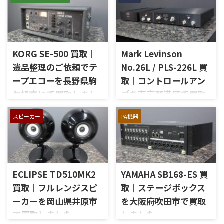
山梨県大月市で、生前整理に伴
を出張買取させていただきま
いJBLの大型スピーカー「C50
した。今回のお品物は、
OLYMPUS S7R」を出張買取さ
McIntoshらしいガラスパネル
せていただきました。今回の
デザインとリモート操作機能
お品物は、長年大切に音楽を
を備えた2chソリッドステート
KORG SE-500 買取｜
Mark Levinson
楽しまれてきたご本人様より、
式のコントロールアンプで、左
オーディオ機器の整理を進めた
遺品整理のご依頼でテ
No.26L / PLS-226L 買
右チャンネルの音出し、入力
いとのご相談をいただいたも
ープエコーを長野県駒
取｜コントロールアン
切替、ボリューム、トーンコン
のです。 JBL C50 OLYMPUS
トロール、MMフォノ入力、バ
ケ根市にて買取しまし
プを東京都港区で買取
S7Rは、Olympus専用エンクロ
ランス出力、データポート、
ージャーにLE15Aウーファー、
た
しました
外観コンディション、リモコン
PR15パッシブラジエーター、
スピーカー
PA機器
長野県駒ケ根市で、遺品整理に
東京都港区で、Mark Levinson
など付属品の有無を確認しな
LE85ドライバー、HL91ホー
伴いKORGのテープエコー
のコントロールアンプ
がら査定いたしました。 買取
ン、LX5ネットワークなどを組
「SE-500 Stage Echo」を出張
「No.26L / PLS-226L」を出張
商品：McIntosh C712 メーカ
み合わせたヴィンテージJBLの
買取させていただきました。
買取させていただきました。
ー：McIntosh / マッキントッ
スピーカーシステムです。査定
今回のお品物は、前オーナー
今回のお品物は、アンプ部
シュ 型番： ...
では、左右ペアの音 ...
ECLIPSE TD510MK2
YAMAHA SB168-ES 買
様が大切に保管されていたヴ
No.26Lと外部電源部PLS-226L
ィンテージのテープエコーで、
で構成されるセパレートタイ
買取｜フルレンジスピ
取｜ステージボックス
ご家族様より「価値があるも
プのプリアンプで、左右チャン
ーカーを岡山県井原市
を大阪府吹田市で買取
のか分からないので、処分する
ネルの音出し状態、入力切
で買取しました
しました
前に見てほしい」とご相談い
替、ボリューム、バランス、