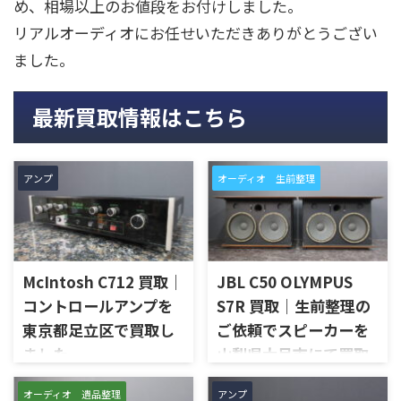
め、相場以上のお値段をお付けしました。
リアルオーディオにお任せいただきありがとうござい
ました。
最新買取情報はこちら
アンプ
オーディオ 生前整理
McIntosh C712 買取｜
JBL C50 OLYMPUS
コントロールアンプを
S7R 買取｜生前整理の
東京都足立区で買取し
ご依頼でスピーカーを
ました
山梨県大月市にて買取
しました
東京都足立区で、McIntoshの
オーディオ 遺品整理
アンプ
コントロールアンプ「C712」