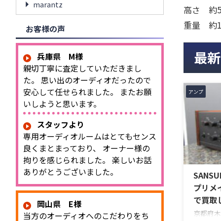
marantz
高さ 約
重量 約1
お客様の声
最新
兵庫県 M様
親切丁寧に査定していただきまし
た。 思い出のオーディオだったので
安心して任せられました。 またお願
アンプ
いしようと思います。
スタッフより
専用オーディオルームはとてもセンス
良くまとまっており、 オーナー様の
拘りを感じられました。 楽しいお話
ありがとうございました。
SANSU
プリメ
で買取
岡山県 E様
京都府木
当方のオーディオへのこだわりをち