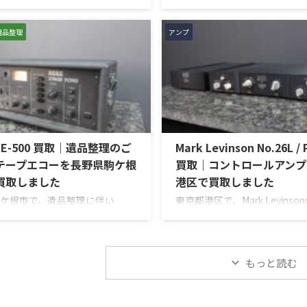
AU-D907 LIMITED」を出張買
ルアンプ「C712」を出張買取
いただきました。今回のお品物
だきました。今回のお品物は、Mc
-D907をベースに各部の高品位化
らしいガラスパネルデザイン
遺品整理
アンプ
たLimitedモデルで、左右チャン
操作機能を備えた2chソリッ
出し状態、入力切替、ボリュー
式のコントロールアンプで、
ンコントロール、フォノ入力、
ネルの音出し、入力切替、ボ
出力、Pre Out、Main Amp入
トーンコントロール、MMフォ
コンディション、取扱説明書な
バランス出力、データポート
の有無を確認しながら査定いた
ディション、リモコンなど付
 買取商品：SANSUI AU-D907
を確認しながら査定いたしまし
 SE-500 買取｜遺品整理のご
Mark Levinson No.26L / 
 メーカー：SANSUI / 山水 / ...
商品：McIntosh C712 メーカ
McIntosh / マッキントッシュ 型
テープエコーを長野県駒ケ根
買取｜コントロールアンプ
買取しました
港区で買取しました
ケ根市で、遺品整理に伴い
東京都港区で、Mark Levins
テープエコー「SE-500 Stage
ロールアンプ「No.26L / PLS-
」を出張買取させていただきまし
出張買取させていただきまし
のお品物は、前オーナー様が大
お品物は、アンプ部No.26L
されていたヴィンテージのテー
PLS-226Lで構成されるセパ
もっと読む
で、ご家族様より「価値がある
プのプリアンプで、左右チャ
からないので、処分する前に見
出し状態、入力切替、ボリュ
」とご相談いただいたもので
ンス、位相切替、バランス出