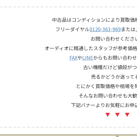
RG SE-500は、テープを使用した
カードやバランス入力カード
エコーならではの揺らぎや質感
源部の状態、接続ケーブル、
る機材です。査定では、通電状
ィション、取扱説明書など付
中古品はコンディションにより買取価
し、テープ走行、録音・再生ヘ
を確認しながら査定いたしまし
フリーダイヤル
0120-363-969
または
コー音の出方、各入力端子、出
商品：Mark Levinson N ...
部コントロ ...
お問い合わせくださ
オーディオに精通したスタッフが参考価格
FAX
や
LINE
からもお問い合わせ
古い機種だけど値段がつ
売るかどうか迷って
とにかく買取価格や相場を
そんなお問い合わせも大歓
下記バナーよりお気軽にお申
▼ ▼ ▼