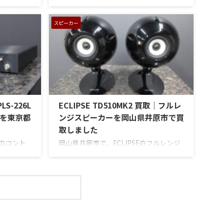
させていた
大型スピーカー「C50 OLYMPUS S7R」
Intosh
を出張買取させていただきました。今回
とリモート
のお品物は、長年大切に音楽を楽しまれ
スピーカー
ドステート
てきたご本人様より、オーディオ機器の
左右チャン
整理を進めたいとのご相談をいただいた
リューム、
ものです。 JBL C50 OLYMPUS S7Rは、
ノ入力、
Olympus専用エンクロージャーにLE15A
、外観コン
ウーファー、PR15パッシブラジエータ
属品の有無
ー、LE85ドライバー、HL91ホーン、LX5
た。 買取
ネットワークなどを組み合わせたヴィン
PLS-226L
ECLIPSE TD510MK2 買取｜フルレ
ー：
テージJBLのスピーカーシステムです。
番： ...
査定では、左右ペアの音 ...
を東京都
ンジスピーカーを岡山県井原市で買
取しました
onのコント
岡山県井原市で、ECLIPSEのフルレンジ
226L」を
スピーカー「TD510MK2」を出張買取さ
た。今回の
せていただきました。今回のお品物は、
と外部電源部
10cm口径フルレンジユニットを搭載し
レートタイ
たタイムドメイン思想のスピーカーシス
ンネルの音
テムで、左右ペアの音出し状態、ユニッ
ーム、バラ
トの状態、エッグシェル型エンクロージ
力、フォノ
ャー、角度調整機構、スピーカー端子、