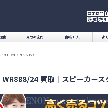
理由
買取の流れ
出張エリア
よ
ィオ HOME
>
ラック他
>
T WR888/24 買取｜スピーカー