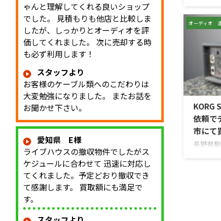
ンアンプ「
ゃんと理解してくれる良いショップ
取させて
でした。 見積もりも他店と比較しま
は、AU
オーディオ 
したが、しっかりとオーディオを評
が図られ
価してくれました。 次に売却する時
ネルの音
も必ず利用します！
ム、トー
スピーカー
スタッフより
力、外観
お客様のケーブル類へのこだわりは
ど付属品
大変勉強になりました。 またお話を
しました。
KORG
LIMITED
お聞かせ下さい。
依頼で
市にて
愛知県 E様
長野県駒
ライブハウスの撤収物件でしたがス
KORGの
ケジュールに合わせて 迅速に対応し
Echo
てくれました。予定どおり撤収でき
た。今回
切に保管
て感謝します。 買取額にも満足で
プエコー
す。
ものか分
てほしい
スタッフより