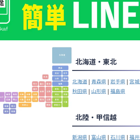
北海道・東北
北海道
|
青森県
|
岩手県
|
宮城
秋田県
|
山形県
|
福島県
北陸・甲信越
新潟県
|
富山県
|
石川県
|
福井