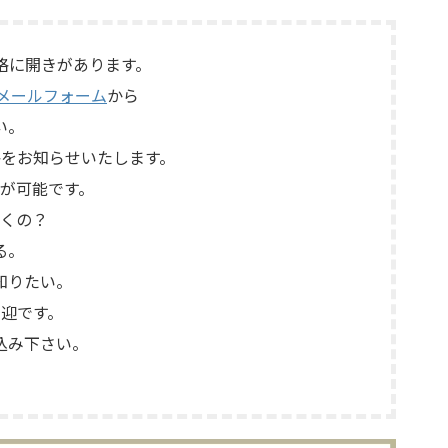
の有無、電
外観コンディション、保護ネットやキャ
外観コンデ
ップなど付属品の有無を確認しながら査
属品の有無
定いたしました。 買取商品：ECLIPSE
格に開きがあります。
た。 買取
TD510MK2 メーカー：ECLIPSE / イクリ
メールフォーム
から
プス 型番：TD510MK2 カテゴリ ...
い。
をお知らせいたします。
が可能です。
くの？
る。
知りたい。
迎です。
込み下さい。