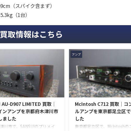
59cm（スパイク含まず）
5.3kg（1台）
買取情報はこちら
アンプ
I AU-D907 LIMITED 買取｜
McIntosh C712 買取｜
インアンプを京都府木津川市
ルアンプを東京都足立区で
しました
した
津川市で、SANSUIのプリメイ
東京都足立区で、McIntosh