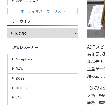
スタッフブログ
オーディオメーカーリスト
アーカイブ
ADT ス
取扱いメーカー
高価買い
Accuphase
新品未使
重量が一台
B&W
組み立て
BOSE
【外形寸
DENON
天板 幅約
JBL
底板 幅約