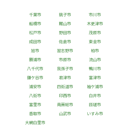
千葉市
銚子市
市川市
船橋市
館山市
木更津市
松戸市
野田市
茂原市
成田市
佐倉市
東金市
旭市
習志野市
柏市
勝浦市
市原市
流山市
八千代市
我孫子市
鴨川市
鎌ケ谷市
君津市
富津市
浦安市
四街道市
袖ケ浦市
八街市
印西市
白井市
富里市
南房総市
匝瑳市
香取市
山武市
いすみ市
大網白里市