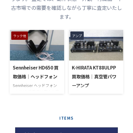
古市場での需要を確認しながら丁寧に査定いたし
ます。
ラック他
アンプ
Sennheiser HD650 買
K-HIRATA KT88ULPP
取価格｜ヘッドフォン
買取価格｜真空管パワ
ーアンプ
Sennheiser ヘッドフォン
HD650を千葉県柏市より宅
K-HIRATA 真空管モノラルパ
配買取させていただきまし
ワーアンプ KT88ULPPを千
た。宅配買取は弊社に商品
葉県柏市で高価買い取りさ
を送るだけの手軽さでご好
せていただきました。 本商
評いただいております。商
ITEMS
品は、使用に伴う小キズや
品は弊社到着後査定し、商
多少のヨゴレがあります。
談成立後お客様の銀行口座
また、片方のシャーシはサ