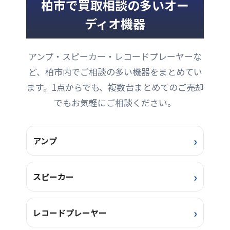
柏市で買取相談の多いオー
に金額をお支払いいたしま
ビが少々目立ちますが、ご
す。買い取って欲しいのは1
使用には差し支えの無い程
ディオ機器
個だけで出張に来てもらう
度です。 システムに繋いで
ほどのものじゃない
音出し確認をしましたが、
し・・・という場合にオス
どちらのアンプとも音出し
アンプ・スピーカー・レコードプレーヤーな
スメです。簡単お手軽な宅
に問題はありませんでし
配買取をぜひご利用くださ
ど、柏市内でご相談の多い機器をまとめてい
た。また、背面の各端子も
い。 HD650はオープンエア
全て正常に動作していま
ます。1点からでも、複数台まとめてのご売却
型ダイナミックヘッドホン
す。
です。前機種のHD600をベ
でもお気軽にご相談ください。
ースに再生音質をさらに向
上させた、ゼンハイザーの
フラッグ ...
アンプ
スピーカー
レコードプレーヤー