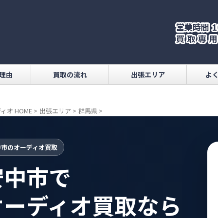
理由
買取の流れ
出張エリア
よ
ィオ HOME
>
出張エリア
>
群馬県
>
中市のオーディオ買取
安中市で
オーディオ買取なら