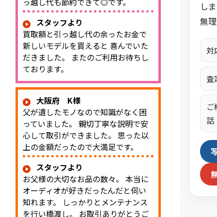
っ越し代も節約できて◎です。
しま
無理
スタッフより
買取額と引っ越し代の余ったお金で
新しいモデルを買えると 喜んでいた
対
だきました。 またのご利用お待ちし
ております。
査
大阪府 K様
ご
父が遺したモノなので知識がなく困
話
っていました。 親切丁寧な説明で安
心して取引ができました。 思った以
上の金額だったので大満足です。
スタッフより
お父様の大切なお品の数々。 本当に
オーディオが好きだったんだと伺い
知れます。 しっかりとメンテナンス
を行い橋渡し。 お取引ありがとうご