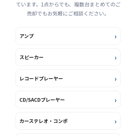
ています。1点からでも、複数台まとめてのご
<ターンテーブル部> 駆動方
式 ダイレクトドライブ 駆動
売却でもお気軽にご相談ください。
モーター ブラシレスDCモー
ター 制御方 ...
アンプ
スピーカー
レコードプレーヤー
CD/SACDプレーヤー
カーステレオ・コンポ