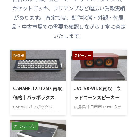
カセットデッキ、プリアンプなど幅広い買取実績
があります。 査定では、動作状態・外観・付属
品・中古市場での需要を確認しながら丁寧に査定
いたします。
PA機器
スピーカー
CANARE 12J12N2 買取
JVC SX-WD8 買取｜ウ
価格｜パラボックス
ッドコーンスピーカー
CANARE パラボックス
広島県廿日市市でJVC ウッ
12J12N2を広島県廿日市市
ドコーンスピーカー SX-
で高価買い取りさせていた
WD8を高価買い取りさせて
だきました。12chのパラボ
いただきました。SX-WD8は
ターンテーブル
ックスです。XLRコネクター
木製シートを振動板に採用