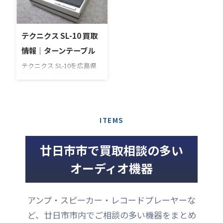
部分はオス/メスです。実際
しています。コーン部分が
にPAの現場で使われていた
木製仕様のウッドコーンス
ものですので、小キズやヨ
ピーカーです。本商品は、
ゴレなどがありますが、動
底面に使用に伴うキズがあ
テクニクス SL-10 買取
作には問題はありません。
りますが、それ以外は特に
情報｜ターンテーブル
CANAREの商品はPA機器に
大きなキズも無く、全体的
定評がありますが、この商
にキレイな印象の美品で
テクニクス SL-10を広島県
品もとても丈夫で使い勝手
す。ツイーターに凹みも、
廿日市市で高価買い取りさ
の良いアイテムです。
スピーカーのエッジにヤブ
せていただきました。前オ
レもありません。もちろん
ーナー様はオーディオ暦も
各ユニットから音出し確認
長く、今までに様々なオー
済みで、とても良いコンデ
ディオ機器を使用してこら
ITEMS
ィションの個体です。 【仕
れました。ターンテーブル
様】種類：2ウェイ3スピー
も数多く所有し、このモデ
廿日市市で買取相談の多い
カーシステム、バスレフ型
ルも長く愛用されてきたそ
（防磁形・JE ...
うです。 幅・奥行31.5cmの
オーディオ機器
レコードジャケットサイズ
にテクニクスのプレイヤー
技術を投入して開発された
アンプ・スピーカー・レコードプレーヤーな
フルオートプレイヤーで
す。 【仕様】型式 DDフル
ど、廿日市市内でご相談の多い機器をまとめ
オートプレイヤーシステム