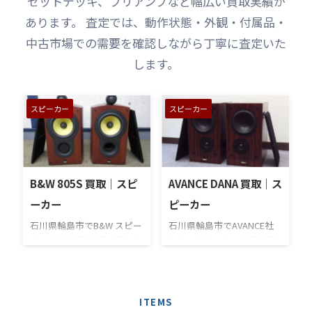
セットデッキ、プリアンプなど幅広い買取実績が
あります。 査定では、動作状態・外観・付属品・
中古市場での需要を確認しながら丁寧に査定いた
します。
スピーカー
スピーカー
B&W 805S 買取｜スピ
AVANCE DANA 買取｜ス
ーカー
ピーカー
石川県輪島市でB&W スピー
石川県輪島市でAVANCE社
カー 805Sを高価買い取りさ
DANA スピーカーを高価買
せていただきました。低域
い取りさせていただきまし
にコーン型ウーファー、高
た。 オーディオ買取専門店
域にハードドーム型ツィー
に５軒ほど査定を依頼され
ター搭載のブックシェルフ
たそうですが当社が一番丁
ITEMS