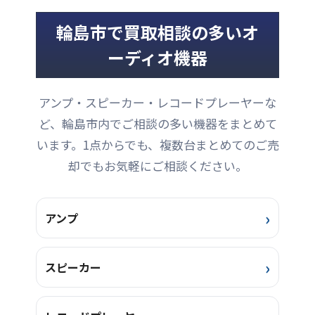
スピーカーです。コンパク
寧に対応したとのことでお
トなボディでありながら、
声をかけていただきまし
輪島市で買取相談の多いオ
解像度が高く、リアリティ
た。 そんなオーナー様はど
があり、音の輪郭がはっき
こにでもありふれたモノよ
ーディオ機器
りとしています。高音から
り個性的なモノを好まれま
低音までバランスの良いサ
す。このモデルも、そんな
ウンドです。 本商品は、前
思いから手に入れたスピー
アンプ・スピーカー・レコードプレーヤーな
オーナー様が大切に使用し
カーだったそうです。大切
ていましたので、小キズや
に次のオーナー様へ橋渡し
ど、輪島市内でご相談の多い機器をまとめて
ヨゴレなどがほとんどな
させていただきます。
います。1点からでも、複数台まとめてのご売
く、使用感もあまり感じら
AVANCE社 DANAデンマーク
れません。取扱説明書やク
製。ツイーターにはディナ
却でもお気軽にご相談ください。
リーニングクロス、ターミ
ウディオ社のツイーターが
ナルリンクケーブルなど付
採用されています。 【仕
属品も揃って ...
様】8Ω8 ...
アンプ
スピーカー