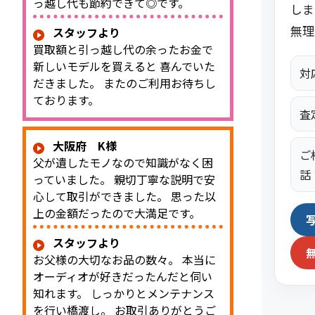
っ越し代も節約できて◎です。
しま
無理
スタッフより
買取額と引っ越し代の余ったお金で
新しいモデルを買えると 喜んでいた
対
だきました。 またのご利用お待ちし
ております。
査
大阪府 K様
ご
父が遺したモノなので知識がなく困
話
っていました。 親切丁寧な説明で安
心して取引ができました。 思った以
上の金額だったので大満足です。
スタッフより
お父様の大切なお品の数々。 本当に
オーディオが好きだったんだと伺い
知れます。 しっかりとメンテナンス
を行い橋渡し。 お取引ありがとうご