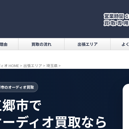
理由
買取の流れ
出張エリア
よ
ィオ HOME
>
出張エリア
>
埼玉県
>
郷市のオーディオ買取
三郷市で
オーディオ買取なら