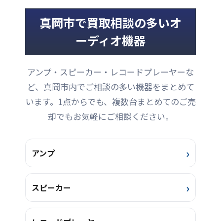
ト）は、日本のアナログオ
ーディオ黎明期を支えたブ
真岡市で買取相談の多いオ
ランドのひとつで、特にト
ーンアームなど精度の求め
ーディオ機器
られる製品において高い評
価を受けてきました。ヴィ
ンテージオーディオの世界
アンプ・スピーカー・レコードプレーヤーな
では今なお根強い人気を誇
ど、真岡市内でご相談の多い機器をまとめて
り、コレクターからも注目
される存在です。 今回お譲
います。1点からでも、複数台まとめてのご売
りいただいたAC-03 mono
却でもお気軽にご相談ください。
は、モノラル再生に特化し
たカートリッジで、アナロ
グレコードの魅力をより深
く引き出すための ...
アンプ
スピーカー